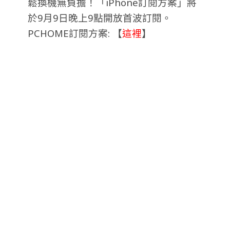
鬆換機無負擔！「iPhone訂閱方案」將
於9月9日晚上9點開放首波訂閱。
PCHOME訂閱方案: 【
這裡
】