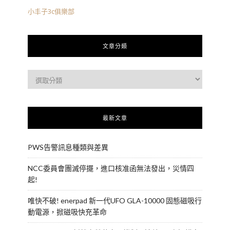
小丰子3c俱樂部
文章分類
最新文章
PWS告警訊息種類與差異
NCC委員會團滅停擺，進口核准函無法發出，災情四
起!
唯快不破! enerpad 新一代UFO GLA-10000 固態磁吸行
動電源，掀磁吸快充革命