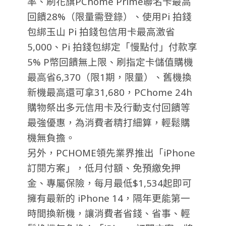
率、刷花旗PChome Prime聯名卡最高
回饋28%（限量需登錄）、使用Pi 拍錢
包綁玉山 Pi 拍錢包信用卡最高激省
5,000、Pi 拍錢包綁定「慢點付」付款享
5% P幣回饋無上限、刷指定卡儲值購機
最高省6,370（限1期，限量）、舊機換
新機最高還可拿31,680，PChome 24h
購物祭出多元信用卡及行動支付回饋等
最強優惠，為消費者精打細算，輕鬆購
機無負擔。
另外，PCHOME領先業界推出「iPhone
訂閱方案」，低月付額、免預繳免押
金、專屬保險，每月最低$1,534起即可
擁有最新的 iPhone 14，隔年更能第一
時間換新機，讓消費者省錢、省事、輕