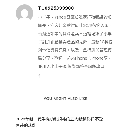
TU0925399900
小丰子，Yahoo奇摩知識家行動通訊的知
識長、痞客邦金點賞最佳3C部落客入圍，
台灣通訊業的資深老兵。這裡記錄了小丰
子對通訊產業與產品的見解、最新3C科技
與電信資費訊息，以及一些行銷與管理經
驗分享。歡迎一起來Phone言Phone語，
並加入小丰子3C俱樂部臉書粉絲專頁。
YOU MIGHT ALSO LIKE
2026年新一代手機功能規格的五大新趨勢與不受
青睞的功能