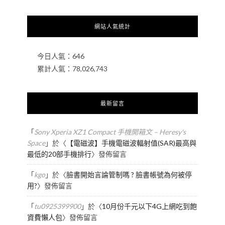
網站人氣統計
今日人氣：
646
累計人氣：
78,026,743
最新留言
「
Sony Xperia XZ1 Compact 手機開箱文 – Heresy's
Space
」於〈
【電磁波】手機電磁波輻射值(SAR)最高與
最低的20部手機排行
〉發佈留言
「
kgo
」於〈
臉書開始言論管制嗎 ? 臉書帳號為何被停
用?
〉發佈留言
「
tu0925399900
」於〈
10月份千元以下4G上網吃到飽
資費懶人包
〉發佈留言