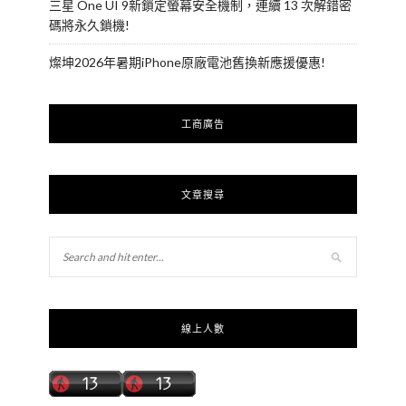
三星 One UI 9新鎖定螢幕安全機制，連續 13 次解錯密
碼將永久鎖機!
燦坤2026年暑期iPhone原廠電池舊換新應援優惠!
工商廣告
文章搜尋
線上人數