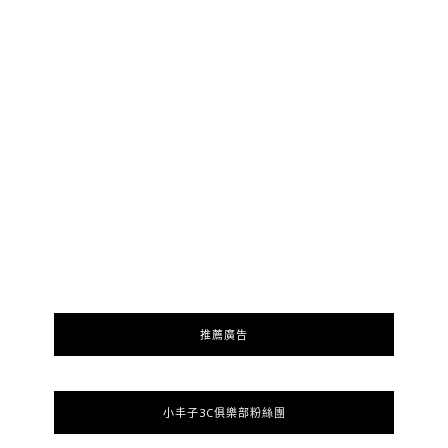
推薦廣告
小丰子3C俱樂部粉絲團