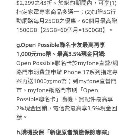
$2,299之43折。於綁約期間內，可享(1)
指定家電專案商品多選一；(2)加贈5G行
動網路每月25GB之優惠，60個月最高贈
1500GB【25GB×60個月=1500GB】。
g.Open Possible
聯名卡友最高再享
1,000
元
mo
幣、最高
3.5%
現金回饋:
Open Possible聯名卡於myfone直營/網
路門市消費並申辦iPhone 17系列指定專
案再送1000元mo幣；到myfone直營門
市、myfone網路門市刷「Open
Possible聯名卡」購機、買配件最高享
2%現金回饋，電信費最高享3.5%現金回
饋。
h.購機投保「新復原者預繳保險專案」