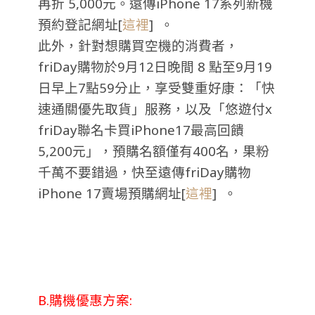
再折
5,000
元。遠傳iPhone 17系列新機
預約登記網址[
這裡
] 。
此外，針對想購買空機的消費者，
friDay購物於9月12日晚間
8
點至
9
月
19
日早上
7
點
59
分止，享受雙重好康：「
快
速通關優先取貨」服務，以及「悠遊付
x
friDay
聯名卡買
iPhone17
最高回饋
5,200
元」，
預購名額僅有
400
名，果粉
千萬不要錯過，快至遠傳
friDay
購物
iPhone 17
賣場預購網址[
這裡
] 。
B.購機優惠方案: