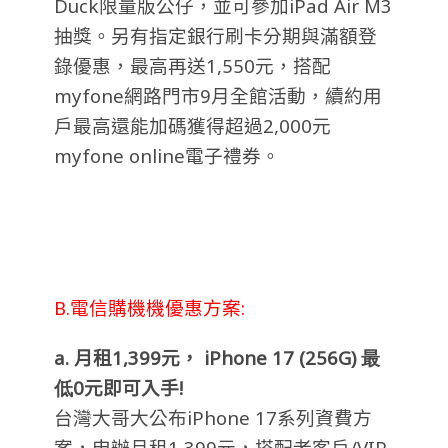
Duck限量版公仔，並可參加iPad Air M3
抽獎。另有指定銀行刷卡分期與滿額登
錄優惠，最高再送1,550元，搭配
myfone網路門市9月全館活動，續約用
戶最高還能加碼獲得超過2,000元
myfone online電子禮券。
B.電信購機機優惠方案:
a.
月租
1,399
元，
iPhone 17 (256G) 最
低
0
元即可入手!
台灣大哥大公布
iPhone 17
系列資費方
案，申辦月租
1,399
元，搭配老客戶
/VIP