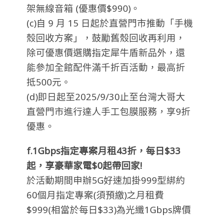
架無線音箱 (優惠價$990)。
(c)自 9 月 15 日起於直營門市推動「手機
殼回收方案」，鼓勵舊殼回收再利用，
除可優惠價選購指定犀牛盾新品外，還
能參加全館配件滿千折百活動，最高折
抵500元。
(d)即日起至2025/9/30止至台灣大哥大
直營門市進行達人手工包膜服務，享9折
優惠。
f.1Gbps
指定專案月租43
折，每日$33
起，享豪華家電$0
起帶回家!
於活動期間申辦5G好速加掛999型綁約
60個月指定專案(須預繳)之月租費
$999(相當於每日$33)為光纖1Gbps牌價