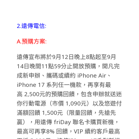
2.遠傳電信:
A.預購方案:
遠傳宣布將於9月12日晚上8點起至
9
月
14
日晚間
11
點
59
分止開放預購，開凡完
成新申辦、
攜碼或續約
iPhone Air
、
iPhone 17
系列任一機款，再享有最
高
2,500
元的預購回饋，包含申辦就送迷
你行動電源（市價
1,090
元）以及悠遊付
滿額回饋
1,500
元（限量回饋，先搶先
贏），用遠傳
friDay
聯名卡購買新機，
最高可再享
8%
回饋，
VIP
續約客戶最高