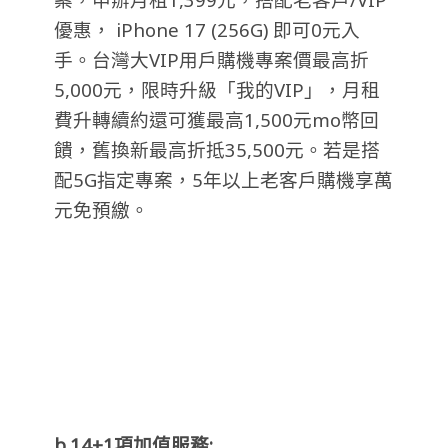
優
惠，
iPhone 17 (256G)
即可
0
元入
手。台灣大
VIP
用戶購機專案價最高折
5,000
元，限時升級「
我的
VIP
」，月租
費升轉續約還可獲最高
1,500
元
mo
幣回
饋
，舊換新最高折抵
35,500
元。若是搭
配
5G
指定專案，
5
年以
上老客戶購機享萬
元免預繳。
b.14+1
項加值服務: