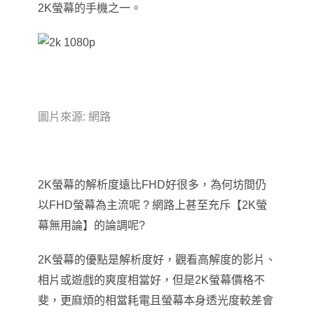
2K螢幕的手機之一。
圖片來源: 網路
2K
螢幕的解析度遠比FHD好很多
，
為何坊間仍
以FHD螢幕為主流呢 ? 網路上甚至充斥【2K螢
幕無用論】的論調呢?
2K
螢幕的優點是解析度好
，
觀看高解度的影片、
相片或遊戲的爽度相當好
，
但是2K螢幕價格不
斐
，
更麻煩的相當耗電且螢幕本身透光度較差會