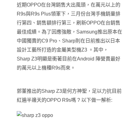
近期OPPO在台灣銷售大出風頭，在萬元以上的
R9s與R9s Plus領軍下，三月份台灣手機銷量排
行第四、銷售額排行第三，刷新OPPO在台銷售
最佳成績
。
為了因應強敵
，
Samsung
推出原本在
中國獨賣的C9 Pro、Sharp則在日前推出以日本
設計工藝所打造的金屬美型機Z3
。
其中
，
Sharp Z3
明顯是衝著目前在Android 陣營賣最好
的萬元以上機種R9s而來
。
郭董推出的Sharp Z3是何方神聖
，
足以力抗目前
紅遍半邊天的OPPO R9s嗎 ? 以下做一解析: