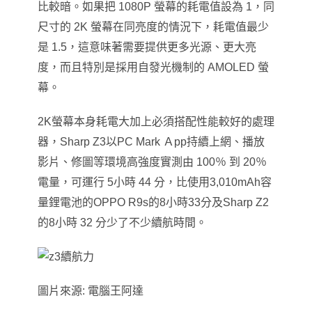
比較暗。如果把 1080P 螢幕的耗電值設為 1，同
尺寸的 2K 螢幕在同亮度的情況下，耗電值最少
是 1.5
，
這意味著需要提供更多光源、更大亮
度，而且特別是採用自發光機制的 AMOLED 螢
幕。
2K
螢幕本身耗電大加上必須搭配性能較好的處理
器
，
Sharp Z3
以PC Mark Ａpp持續上網、播放
影片、修圖等環境高強度實測由 100％ 到 20％
電量，可運行 5小時 44 分，比使用3,010mAh容
量鋰電池的OPPO R9s的8小時33分及Sharp Z2
的8小時 32 分少了不少續航時間。
圖片來源: 電腦王阿達