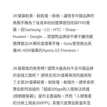
2K
螢幕較貴、較耗電、較暗，讓很多中國品牌的
高階手機為了省成本紛紛選擇退回改採FHD螢
幕，但Samsung、LG、HTC、Sharp
、
Huawei
、Google
….等國際品牌卻不棄不離持續
選擇推出2K解析度螢幕手機，Sony更是推出具
備4K HDR螢幕的Xperia XZ Premium。
2K
螢幕真的無用嗎? 國際大廠為何不走中國品牌
的省錢之路呢 ? 通常支持2K螢幕無用的廠商除
了主張2K螢幕較貴、較耗電、較暗外
，
通常會把
賈伯斯所說過的
「
超過300ppi則人眼無法辨識
(視網膜螢幕)
」
當作主要論點。然而
「人眼像素
的分辨上限為300PPI」其實只是賈伯斯當年宣