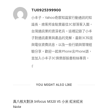
TU0925399900
小丰子，Yahoo奇摩知識家行動通訊的知
識長、痞客邦金點賞最佳3C部落客入圍，
台灣通訊業的資深老兵。這裡記錄了小丰
子對通訊產業與產品的見解、最新3C科技
與電信資費訊息，以及一些行銷與管理經
驗分享。歡迎一起來Phone言Phone語，
並加入小丰子3C俱樂部臉書粉絲專頁。
YOU MIGHT ALSO LIKE
真八核大對決 Infocus M320 VS 小米 紅米紅米
Note