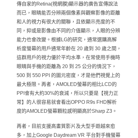
傳自家的Retina(視網膜)顯示器的廣告宣傳說法
而已
，
眼睛能否分辨兩個像素與觀察影像的距離
和人的視力有很大的關聯
，且依顯示亮度的不
同，抑或是影像由不同的介值顯示，人眼的分辨
能力也會改變。
根據LG的研究，通常選購高解
析度螢幕的用戶通常年齡在 20 歲到 30 歲之間
，
這群用戶的視力優於平均水準
，
在常使用手機時
眼睛與手機的距離為 20 到 25 公分的情況下，
500 到 550 PPI 的圖元密度，才是他們視覺上的
最大極限。再者
，
AMOLED
螢幕的相比LCD的
PPI會有大約30%的衰減，所以只要是【視力正
常】的人很容易就會看出OPPO R9s FHD解析
度的AMOLED螢幕顆粒感明顯高於Sharp Z3。
再者，
目前支援高畫質影片及大型手遊越來愈
多，加上Google Daydream VR 平台對手機螢幕