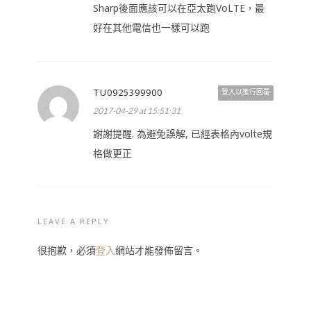
Sharp後面應該可以在亞太跑VoLTE，最
好在其他電信也一樣可以跑
TU0925399900
登入以進行回覆
2017-04-29 at 15:51:31
謝謝提醒. 為避免誤解, 已經表格內volte規
格做更正
LEAVE A REPLY
很抱歉，必須
登入
網站才能發佈留言。