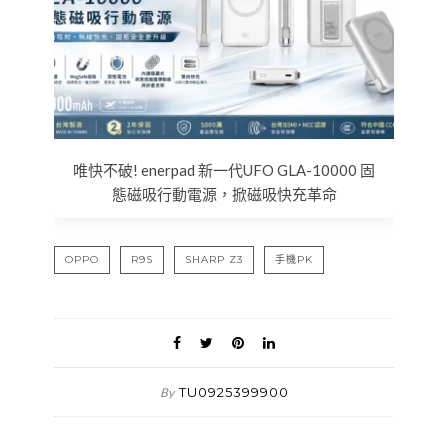
唯快不破! enerpad 新一代UFO GLA-10000 固
態磁吸行動電源，掀磁吸快充革命
OPPO
R9S
SHARP Z3
手機PK
TU0925399900
By