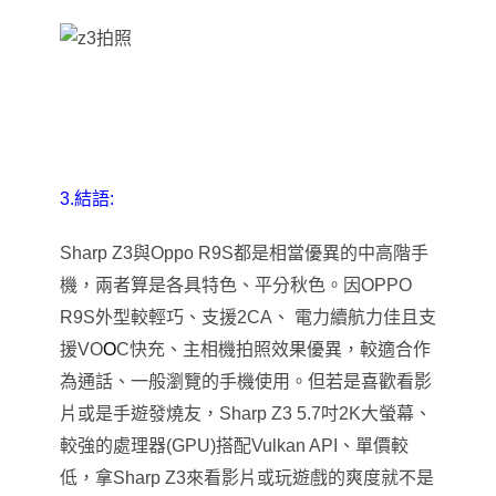
3.
結語:
Sharp Z3
與Oppo R9S都是相當優異的中高階手
機，兩者算是各具特色
、
平分秋色。因OPPO
R9S外型較輕巧、支援2CA、 電力續航力佳且支
援VO
O
C快充、主相機拍照效果優異，較適合作
為通話、一般瀏覽的手機使用。但若是喜歡看影
片或是手遊發燒友，Sharp Z3 5.7吋2K大螢幕、
較強的處理器(GPU)搭配Vulkan API
、
單價較
低
，
拿
Sharp
Z3來看影片或玩遊戲的爽度就不是