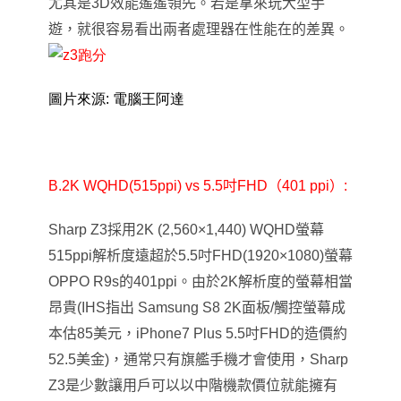
尤其是3D效能遙遙領先。若是拿來玩大型手
遊，就很容易看出兩者處理器在性能在的差異。
圖片來源: 電腦王阿達
B.2K WQHD(515ppi) vs 5.5
吋FHD（401 ppi）:
Sharp Z3
採用2K (2,560×1,440) WQHD螢幕
515ppi解析度遠超於5.5吋FHD(1920×1080)螢幕
OPPO R9s的401ppi。由於2K解析度的螢幕相當
昂貴(
IHS
指出 Samsung S8 2K面板/觸控螢幕成
本估85美元
，
iPhone7 Plus 5.5
吋
FHD
的造價約
52.5美金)
，
通常只有旗艦手機才會使用，Sharp
Z3是少數讓用戶可以以中階機款價位就能擁有