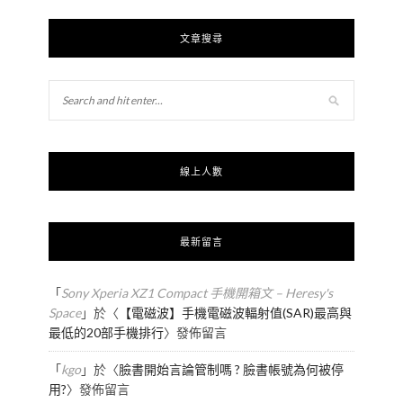
文章搜尋
線上人數
最新留言
「
Sony Xperia XZ1 Compact 手機開箱文 – Heresy's
Space
」於〈
【電磁波】手機電磁波輻射值(SAR)最高與
最低的20部手機排行
〉發佈留言
「
kgo
」於〈
臉書開始言論管制嗎 ? 臉書帳號為何被停
用?
〉發佈留言