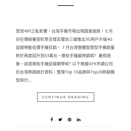
受到499之亂影響，台灣手機市場出現跳崖崩跌，七月
份在傳統暑假旺季支撐及電信三雄推出3G用戶升級4G
促銷帶動低價手機狂銷， 7 月台灣整體智慧型手機銷量
終於再度回升到53萬台。哪些手機最熱銷呢? 暑假過
後，該買哪些手機迎接開學呢? 以下根據GFK市調公司
的台灣熱銷統計資料，整理Top 10品牌與Top20熱銷機
型排行:…
CONTINUE READING