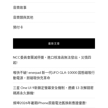
音樂故事
音樂類與其他
預付卡
最新文章
NCC委員會團滅停擺，進口核准函無法發出，災情四
起!
唯快不破! enerpad 新一代UFO GLA-10000 固態磁吸行
動電源，掀磁吸快充革命
三星 One UI 9新鎖定螢幕安全機制，連續 13 次解錯密
碼將永久鎖機!
燦坤2026年暑期iPhone原廠電池舊換新應援優惠!