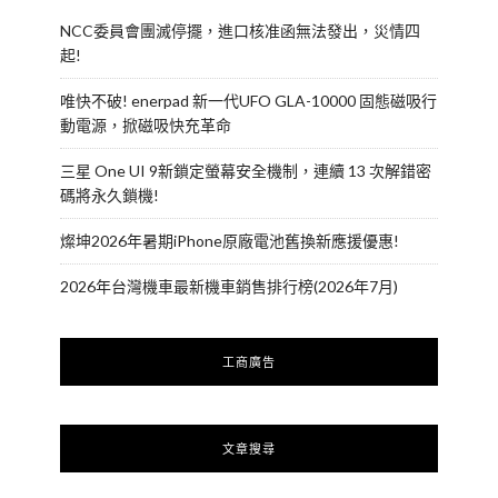
NCC委員會團滅停擺，進口核准函無法發出，災情四
起!
唯快不破! enerpad 新一代UFO GLA-10000 固態磁吸行
動電源，掀磁吸快充革命
三星 One UI 9新鎖定螢幕安全機制，連續 13 次解錯密
碼將永久鎖機!
燦坤2026年暑期iPhone原廠電池舊換新應援優惠!
2026年台灣機車最新機車銷售排行榜(2026年7月)
工商廣告
文章搜尋