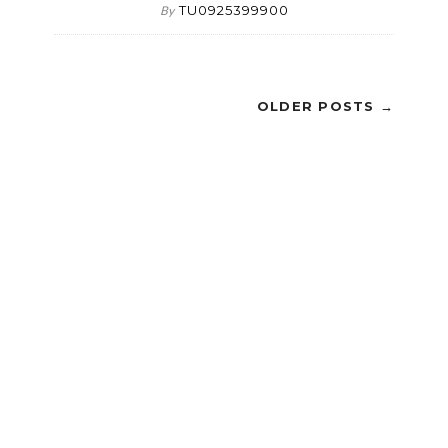
TU0925399900
By
OLDER POSTS →