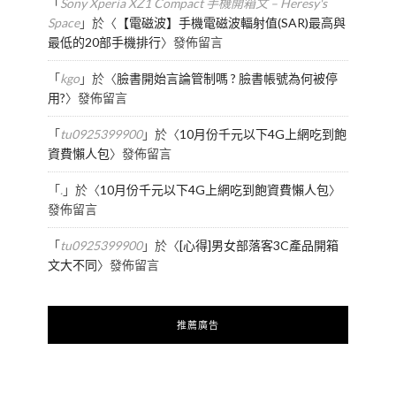
「
Sony Xperia XZ1 Compact 手機開箱文 – Heresy's
Space
」於〈
【電磁波】手機電磁波輻射值(SAR)最高與
最低的20部手機排行
〉發佈留言
「
kgo
」於〈
臉書開始言論管制嗎 ? 臉書帳號為何被停
用?
〉發佈留言
「
tu0925399900
」於〈
10月份千元以下4G上網吃到飽
資費懶人包
〉發佈留言
「
.
」於〈
10月份千元以下4G上網吃到飽資費懶人包
〉
發佈留言
「
tu0925399900
」於〈
[心得]男女部落客3C產品開箱
文大不同
〉發佈留言
推薦廣告