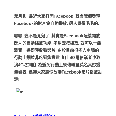
鬼月到
!
最近大家打開
Facebook,
就會陸續發現
Facebook
的影片會自動播放
,
讓人覺得毛毛的
.
嘿嘿
,
這不是見鬼了
,
其實是
Facebook
陸續開放
影片的自動播放功能
,
不用去按播放
,
就可以一邊
瀏覽一邊即時收看影片
.
由於目前很多人申請的
行動上網並非吃到飽資費
,
加上
4G
電信業者也取
消
4G
吃到飽
,
為避免行動上網傳輸量莫名其妙爆
量破表
,
建議大家趕快改變
Facebook
影片播
放設
定
!