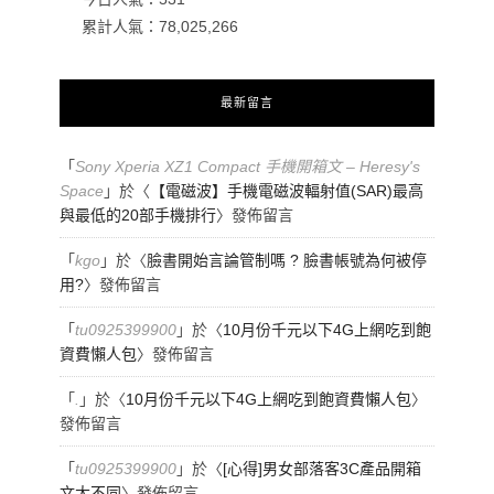
累計人氣：
78,025,266
最新留言
「
Sony Xperia XZ1 Compact 手機開箱文 – Heresy's
Space
」於〈
【電磁波】手機電磁波輻射值(SAR)最高
與最低的20部手機排行
〉發佈留言
「
kgo
」於〈
臉書開始言論管制嗎 ? 臉書帳號為何被停
用?
〉發佈留言
「
tu0925399900
」於〈
10月份千元以下4G上網吃到飽
資費懶人包
〉發佈留言
「
.
」於〈
10月份千元以下4G上網吃到飽資費懶人包
〉
發佈留言
「
tu0925399900
」於〈
[心得]男女部落客3C產品開箱
文大不同
〉發佈留言