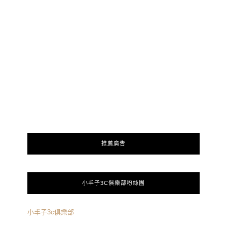
推薦廣告
小丰子3C俱樂部粉絲團
小丰子3c俱樂部