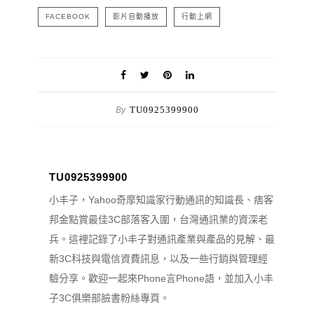
FACEBOOK
影片自動播放
行動上網
TU0925399900
By
TU0925399900
小丰子，Yahoo奇摩知識家行動通訊的知識長、痞客
邦金點賞最佳3C部落客入圍，台灣通訊業的資深老
兵。這裡記錄了小丰子對通訊產業與產品的見解、最
新3C科技與電信資費訊息，以及一些行銷與管理經
驗分享。歡迎一起來Phone言Phone語，並加入小丰
子3C俱樂部臉書粉絲專頁。