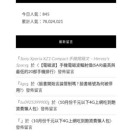
今日人氣：
845
累計人氣：
78,024,021
最新留言
「
Sony Xperia XZ1 Compact 手機開箱文 – Heresy's
Space
」於〈
【電磁波】手機電磁波輻射值(SAR)最高與
最低的20部手機排行
〉發佈留言
「
kgo
」於〈
臉書開始言論管制嗎 ? 臉書帳號為何被停
用?
〉發佈留言
「
tu0925399900
」於〈
10月份千元以下4G上網吃到飽
資費懶人包
〉發佈留言
「
.
」於〈
10月份千元以下4G上網吃到飽資費懶人包
〉
發佈留言