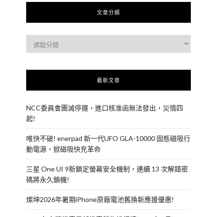
文章分類
最新文章
NCC委員會團滅停擺，進口核准函無法發出，災情四
起!
唯快不破! enerpad 新一代UFO GLA-10000 固態磁吸行
動電源，掀磁吸快充革命
三星 One UI 9新鎖定螢幕安全機制，連續 13 次解錯密
碼將永久鎖機!
燦坤2026年暑期iPhone原廠電池舊換新應援優惠!