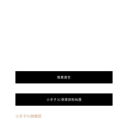
推薦廣告
小丰子3C俱樂部粉絲團
小丰子3c俱樂部