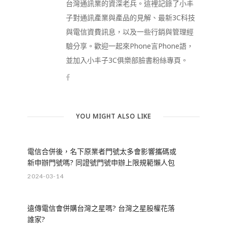
台灣通訊業的資深老兵。這裡記錄了小丰
子對通訊產業與產品的見解、最新3C科技
與電信資費訊息，以及一些行銷與管理經
驗分享。歡迎一起來Phone言Phone語，
並加入小丰子3C俱樂部臉書粉絲專頁。
YOU MIGHT ALSO LIKE
電信合併後，名下原業者門號太多會影響攜碼或
新申辦門號嗎? 同證號門號申辦上限規範懶人包
2024-03-14
遠傳電信會併購台灣之星嗎? 台灣之星股權花落
誰家?