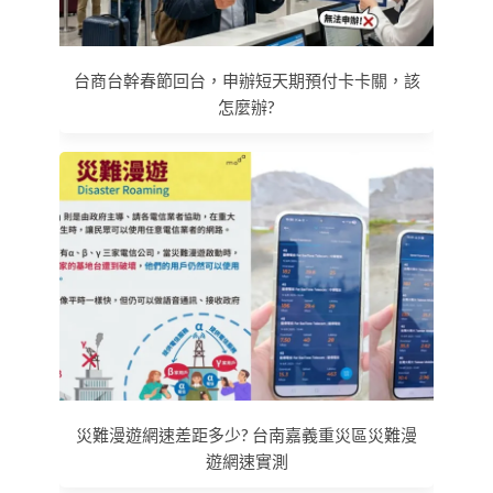
台商台幹春節回台，申辦短天期預付卡卡關，該
怎麼辦?
災難漫遊網速差距多少? 台南嘉義重災區災難漫
遊網速實測