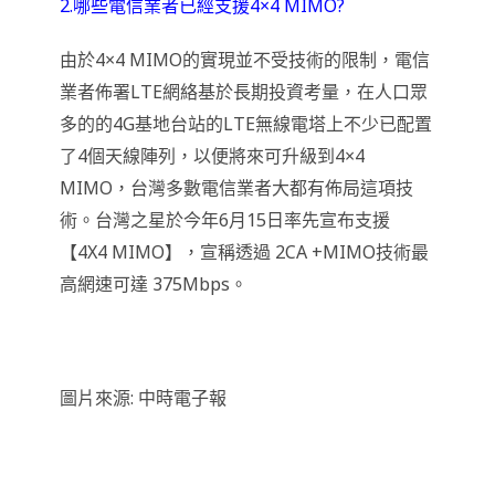
2.哪些電信業者已經支援4×4 MIMO?
由於4×4 MIMO的實現並不受技術的限制，電信
業者佈署LTE網絡基於長期投資考量，在人口眾
多的的4G基地台站的LTE無線電塔上不少已配置
了4個天線陣列，以便將來可升級到4×4
MIMO，台灣多數電信業者大都有佈局這項技
術。台灣之星於今年6月15日率先宣布支援
【4X4 MIMO】，宣稱透過 2CA +MIMO技術最
高網速可達 375Mbps。
圖片來源: 中時電子報