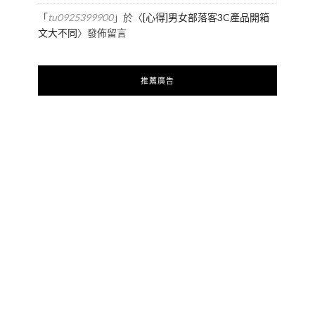
「
tu0925399900
」於〈
[心得]男女部落客3C產品開箱
文大不同
〉發佈留言
推薦廣告