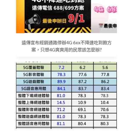
遠傳宣布經銷通路停辦4G 6xx不降速吃到飽方
案，只想4G爽爽用的民眾該怎麼辦?