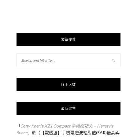
文章搜尋
線上人數
最新留言
「
Sony Xperia XZ1 Compact 手機開箱文 – Heresy's
Space
」於〈
【電磁波】手機電磁波輻射值(SAR)最高與