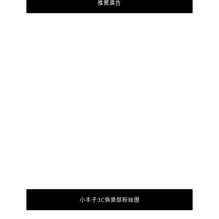
推薦廣告
小丰子3C俱樂部粉絲團