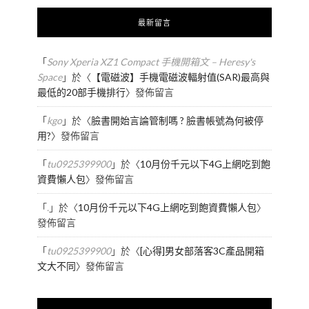
最新留言
「
Sony Xperia XZ1 Compact 手機開箱文 – Heresy's
Space
」於〈
【電磁波】手機電磁波輻射值(SAR)最高與
最低的20部手機排行
〉發佈留言
「
kgo
」於〈
臉書開始言論管制嗎 ? 臉書帳號為何被停
用?
〉發佈留言
「
tu0925399900
」於〈
10月份千元以下4G上網吃到飽
資費懶人包
〉發佈留言
「
.
」於〈
10月份千元以下4G上網吃到飽資費懶人包
〉
發佈留言
「
tu0925399900
」於〈
[心得]男女部落客3C產品開箱
文大不同
〉發佈留言