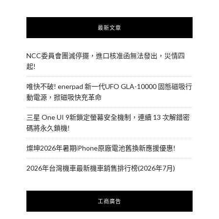
最新文章
NCC委員會團滅停擺，進口核准函無法發出，災情四
起!
唯快不破! enerpad 新一代UFO GLA-10000 固態磁吸行
動電源，掀磁吸快充革命
三星 One UI 9新鎖定螢幕安全機制，連續 13 次解錯密
碼將永久鎖機!
燦坤2026年暑期iPhone原廠電池舊換新應援優惠!
2026年台灣機車最新機車銷售排行榜(2026年7月)
工商廣告