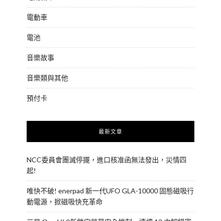
電動車
電池
音樂故事
音樂類與其他
預付卡
最新文章
NCC委員會團滅停擺，進口核准函無法發出，災情四
起!
唯快不破! enerpad 新一代UFO GLA-10000 固態磁吸行
動電源，掀磁吸快充革命