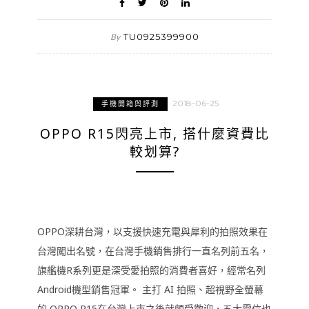
TU0925399900
By
2018-06-25
手機開箱與評測
OPPO R15閃亮上市, 搭什麼資費比
較划算?
OPPO深耕台灣，以支援快速充電與犀利的拍照效果在
台灣闖出名號，在台灣手機銷售排行一直名列前五名，
旗艦機R系列更是深受愛拍照的消費者喜好，經常名列
Android機型銷售冠軍。 主打 AI 拍照、超視野全螢幕
的 OPPO R15在台灣上市之後就頗受歡迎，五大電信也