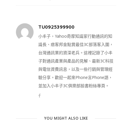
TU0925399900
小丰子，Yahoo奇摩知識家行動通訊的知
識長、痞客邦金點賞最佳3C部落客入圍，
台灣通訊業的資深老兵。這裡記錄了小丰
子對通訊產業與產品的見解、最新3C科技
與電信資費訊息，以及一些行銷與管理經
驗分享。歡迎一起來Phone言Phone語，
並加入小丰子3C俱樂部臉書粉絲專頁。
YOU MIGHT ALSO LIKE