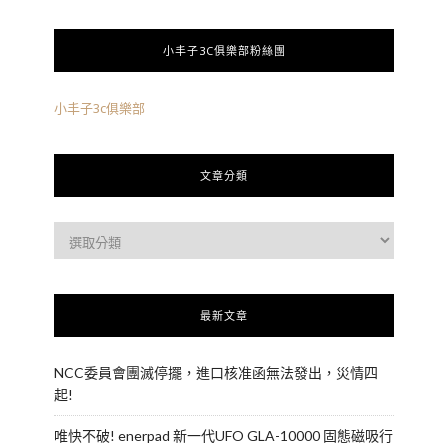
小丰子3C俱樂部粉絲團
小丰子3c俱樂部
文章分類
最新文章
NCC委員會團滅停擺，進口核准函無法發出，災情四
起!
唯快不破! enerpad 新一代UFO GLA-10000 固態磁吸行