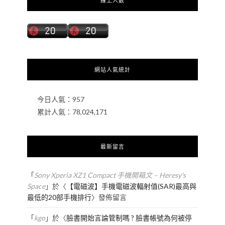
線上人數
網站人氣統計
今日人氣：
957
累計人氣：
78,024,171
最新留言
「
Sony Xperia XZ1 Compact 手機開箱文 – Heresy's
Space
」於〈
【電磁波】手機電磁波輻射值(SAR)最高與
最低的20部手機排行
〉發佈留言
「
kgo
」於〈
臉書開始言論管制嗎 ? 臉書帳號為何被停