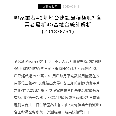
2018-09-19
4G電信服務
哪家業者4G基地台建設最積極呢? 各
業者最新4G基地台統計解析
(2018/8/31)
隨著新iPhone即將上市，不少人磨刀霍霍準備順便搭購
4G上網吃到飽資費方案。根據NCC資料，台灣的4G用
戶已經超過2553萬，4G用戶每月平均數據用量更在五
月電信三雄499之亂催出大量申請上網吃到飽資費用戶
之後達17.2GB新高。 到底電信業者的基地台數量有沒
有隨用戶數一起成長，還是只顧收錢不顧建設? 日前壹
週刊以台北一日生活圈為主軸，由5大電信業者皆派出1
名工程師全程參與，評測結果，結果遠傳電 […]…