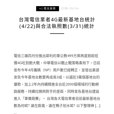
2018-05-04
4G電信服務
台灣電信業者4G最新基地台統計
(4/22)與合法執照數(3/31)統計
電信三雄四月份推出犀利的軍公教499方案再度掀起低
價4G吃到飽大戰，中華電信以戰止戰策略奏效下，日前
宣布今年4月攜碼（NP）用戶數已經轉正，並發出豪語
宣告今年基地台數要再成長3成，以逼近3萬個基地台的
優勢，加上2年內持續精進全台近2000個場域的行動網
路服務，持續拉開與對手的差距，同時宣告基地台建設
進入「軍備競賽」。 台灣各大電信業者目前最新基地台
數為何呢? 誰在膨風，誰在鴨子划水呢? 以下整理神 […]
…