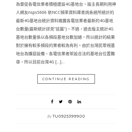
為督促各電信業者積極建設4G基地台，版主長期利用神
人網友nsps5606 依NCC頻率資料庫查詢系統所統計的
最新4G基地台統計資料揭露各電信業者最新的4G基地
台數量(最新統計詳見”這篇“)。不過，過去版主統計4G
基地台數量係以各頻段基地台數加總，所以統計的結果
對於擁有較多頻段的業者較為有利。由於台灣民眾視基
地台為嫌惡設備，各電信業者架設合法的基地台位置難
尋，所以目前台灣4G […]…
CONTINUE READING
TU0925399900
By