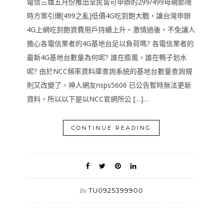
電信三雄五月份推出全民皆可申辦的299/499母親節限
時方案引爆[499之亂]低價4G吃到飽大戰，讓台灣申辦
4G上網吃到飽資費用戶持續上升。激情過後，不免讓人
擔心各電信業者的4G基地台足以負荷嗎? 各電信業者的
最新4G基地台數量為何呢? 誰在膨風，誰在鴨子划水
呢? 由於NCC頻率資料庫查詢系統的基地台數量查詢規
則又改變了，神人網友nsps5606 已公告暫時無法更新
資料，所以以下是以NCC官網所公 […]…
CONTINUE READING
TU0925399900
By