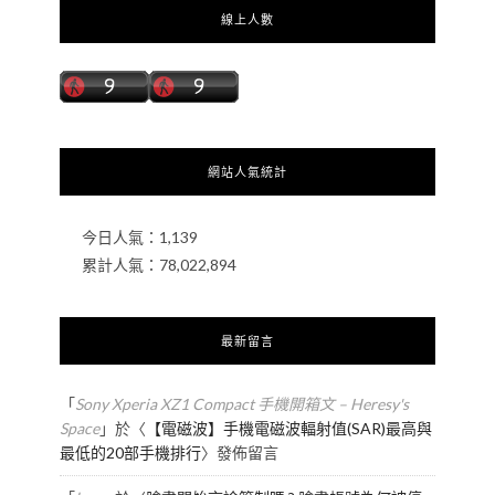
線上人數
網站人氣統計
今日人氣：
1,139
累計人氣：
78,022,894
最新留言
「
Sony Xperia XZ1 Compact 手機開箱文 – Heresy's
Space
」於〈
【電磁波】手機電磁波輻射值(SAR)最高與
最低的20部手機排行
〉發佈留言