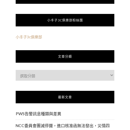
小丰子3C俱樂部粉絲團
小丰子3c俱樂部
文章分類
最新文章
PWS告警訊息種類與差異
NCC委員會團滅停擺，進口核准函無法發出，災情四