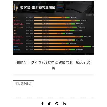
看的到，吃不到? 淺談中國矽碳電池「鎖容」現
象
手持隨身風扇