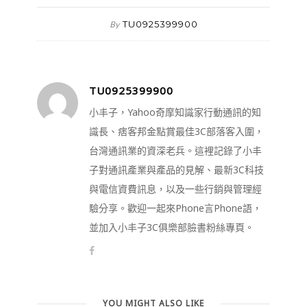
TU0925399900
By
TU0925399900
小丰子，Yahoo奇摩知識家行動通訊的知
識長、痞客邦金點賞最佳3C部落客入圍，
台灣通訊業的資深老兵。這裡記錄了小丰
子對通訊產業與產品的見解、最新3C科技
與電信資費訊息，以及一些行銷與管理經
驗分享。歡迎一起來Phone言Phone語，
並加入小丰子3C俱樂部臉書粉絲專頁。
YOU MIGHT ALSO LIKE