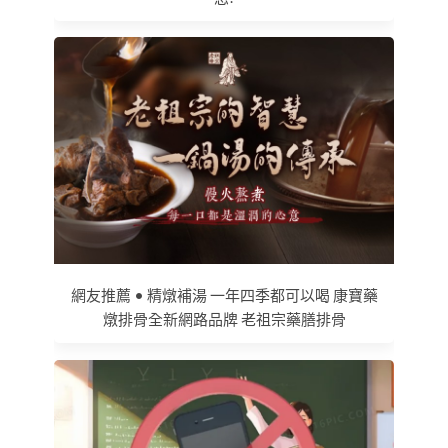
網友推薦 • 精燉補湯 一年四季都可以喝 康寶藥
燉排骨全新網路品牌 老祖宗藥膳排骨