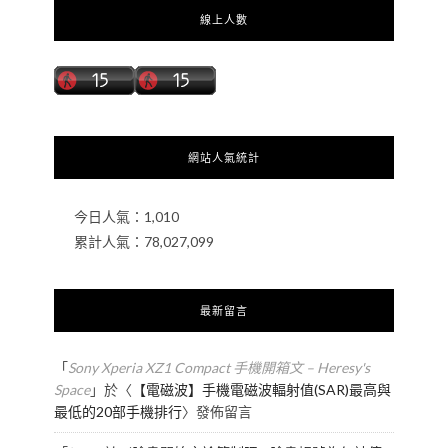
線上人數
網站人氣統計
今日人氣：
1,010
累計人氣：
78,027,099
最新留言
「
Sony Xperia XZ1 Compact 手機開箱文 – Heresy's
Space
」於〈
【電磁波】手機電磁波輻射值(SAR)最高與
最低的20部手機排行
〉發佈留言