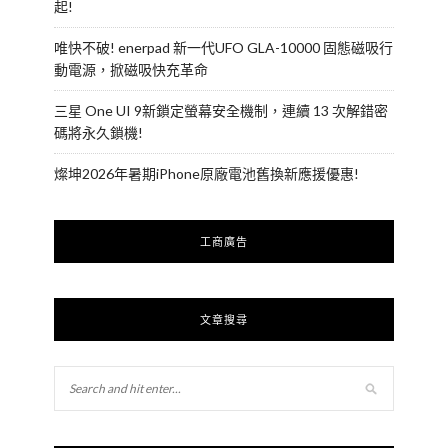
起!
唯快不破! enerpad 新一代UFO GLA-10000 固態磁吸行
動電源，掀磁吸快充革命
三星 One UI 9新鎖定螢幕安全機制，連續 13 次解錯密
碼將永久鎖機!
燦坤2026年暑期iPhone原廠電池舊換新應援優惠!
工商廣告
文章搜尋