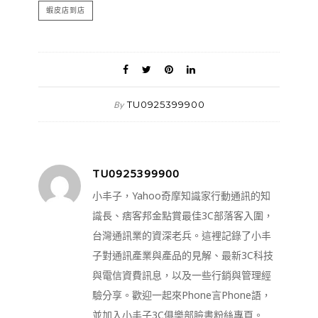
蝦皮店到店
TU0925399900
By
TU0925399900
小丰子，Yahoo奇摩知識家行動通訊的知
識長、痞客邦金點賞最佳3C部落客入圍，
台灣通訊業的資深老兵。這裡記錄了小丰
子對通訊產業與產品的見解、最新3C科技
與電信資費訊息，以及一些行銷與管理經
驗分享。歡迎一起來Phone言Phone語，
並加入小丰子3C俱樂部臉書粉絲專頁。