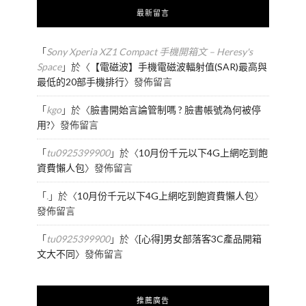
最新留言
「
Sony Xperia XZ1 Compact 手機開箱文 – Heresy's
Space
」於〈
【電磁波】手機電磁波輻射值(SAR)最高與
最低的20部手機排行
〉發佈留言
「
kgo
」於〈
臉書開始言論管制嗎 ? 臉書帳號為何被停
用?
〉發佈留言
「
tu0925399900
」於〈
10月份千元以下4G上網吃到飽
資費懶人包
〉發佈留言
「
.
」於〈
10月份千元以下4G上網吃到飽資費懶人包
〉
發佈留言
「
tu0925399900
」於〈
[心得]男女部落客3C產品開箱
文大不同
〉發佈留言
推薦廣告