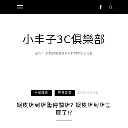
小丰子3C俱樂部
最新3C科技與電信資費解析的專業部落格
2023-06-08
吃喝玩樂
智慧家電
蝦皮店到店驚傳關店? 蝦皮店到店怎
麼了!?