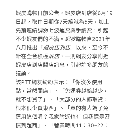
蝦皮購物日前公告，蝦皮店到店從6月19
日起，取件日期從7天縮減為5天，加上
先前連續調漲七波運費與手續費，引起
不少蝦友們的不滿。
蝦皮
購物自2021年
八月推出「
蝦皮店到店
」以來，至今不
斷在全台積極
展店
，一則網友分享附近
蝦皮店到店關店訊息，引起許多網友的
議論。
該PTT網友紛紛表示：「你沒多使用一
點，當然關店」、「免運券越給越少，
就不想買了」、「大部分的人都取貨，
根本很少買東西」、「真的有人為了免
運用這個喔？我家附近也有 但我還是習
慣到超商」、「營業時間11：30~22：