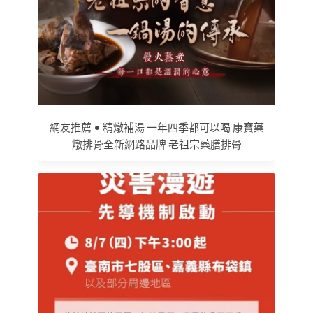
網友推薦 • 精燉補湯 一年四季都可以喝 康寶藥
燉排骨全新網路品牌 老祖宗藥膳排骨