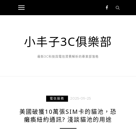
小丰子3C俱樂部
最新3C科技與電信資費解析的專業部落格
2025-09-25
電信服務
美國破獲10萬張SIM卡的貓池，恐
癱瘓紐約通訊? 淺談貓池的用途