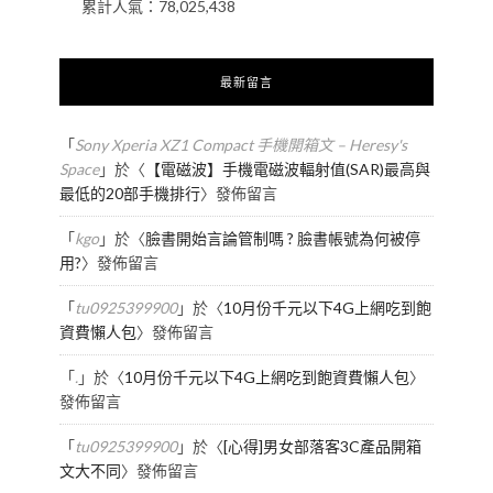
累計人氣：
78,025,438
最新留言
「
Sony Xperia XZ1 Compact 手機開箱文 – Heresy's
Space
」於〈
【電磁波】手機電磁波輻射值(SAR)最高與
最低的20部手機排行
〉發佈留言
「
kgo
」於〈
臉書開始言論管制嗎 ? 臉書帳號為何被停
用?
〉發佈留言
「
tu0925399900
」於〈
10月份千元以下4G上網吃到飽
資費懶人包
〉發佈留言
「
.
」於〈
10月份千元以下4G上網吃到飽資費懶人包
〉
發佈留言
「
tu0925399900
」於〈
[心得]男女部落客3C產品開箱
文大不同
〉發佈留言