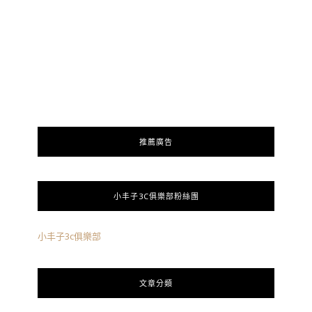
推薦廣告
小丰子3C俱樂部粉絲團
小丰子3c俱樂部
文章分類