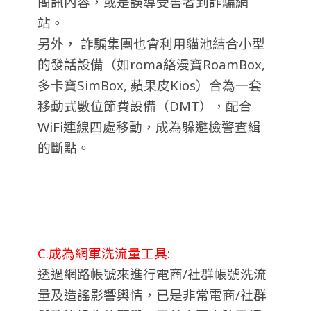
簡訊內容，或是誤導受害者到詐騙網
站。
另外， 詐騙集團也會利用貓池結合小型
的發話設備（如roma絡漫寶RoamBox,
多卡寶SimBox, 蘋果皮Kios）合為一套
移動式數位節費設備（DMT），配合
WiFi連線四處移動，成為躲避檢警查緝
的斷點。
C.成為網軍洗流量工具:
透過網路帳號來進行電商/社群帳號洗流
量及造謠影響輿情，已是非常電商/社群