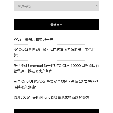
最新文章
PWS告警訊息種類與差異
NCC委員會團滅停擺，進口核准函無法發出，災情四
起!
唯快不破! enerpad 新一代UFO GLA-10000 固態磁吸行
動電源，掀磁吸快充革命
三星 One UI 9新鎖定螢幕安全機制，連續 13 次解錯密
碼將永久鎖機!
燦坤2026年暑期iPhone原廠電池舊換新應援優惠!