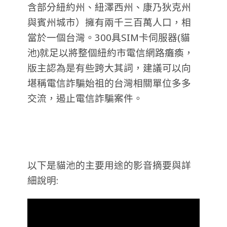
含部分紐約州、紐澤西州、康乃狄克州
與賓州城市）擁有兩千三百萬人口，相
當於一個台灣。300具SIM卡伺服器(貓
池)就足以將整個紐約市電信網路癱瘓，
版主認為是有些跨大其詞，建議可以向
堪稱電信詐騙始祖的台灣相關單位多多
交流，遏止電信詐騙案件
。
以下是貓池的主要用途的影音摘要與詳
細說明: