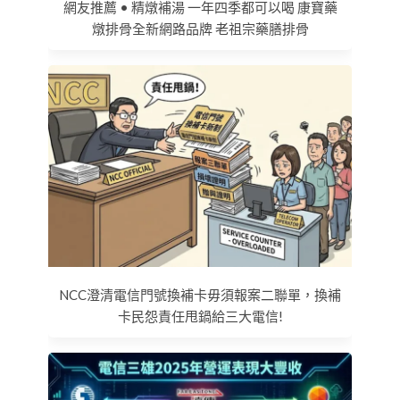
網友推薦 • 精燉補湯 一年四季都可以喝 康寶藥
燉排骨全新網路品牌 老祖宗藥膳排骨
NCC澄清電信門號換補卡毋須報案二聯單，換補
卡民怨責任甩鍋給三大電信!