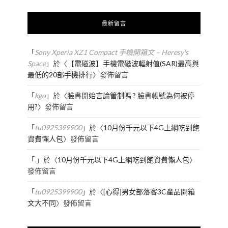
最新留言
「
Sony Xperia XZ1 Compact 手機開箱文 – Heresy's
Space
」於〈
【電磁波】手機電磁波輻射值(SAR)最高與
最低的20部手機排行
〉發佈留言
「
kgo
」於〈
臉書開始言論管制嗎 ? 臉書帳號為何被停
用?
〉發佈留言
「
tu0925399900
」於〈
10月份千元以下4G上網吃到飽
資費懶人包
〉發佈留言
「
.
」於〈
10月份千元以下4G上網吃到飽資費懶人包
〉
發佈留言
「
tu0925399900
」於〈
[心得]男女部落客3C產品開箱
文大不同
〉發佈留言