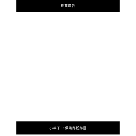
推薦廣告
小丰子3C俱樂部粉絲團