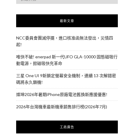
最新文章
NCC委員會團滅停擺，進口核准函無法發出，災情四
起!
唯快不破! enerpad 新一代UFO GLA-10000 固態磁吸行
動電源，掀磁吸快充革命
三星 One UI 9新鎖定螢幕安全機制，連續 13 次解錯密
碼將永久鎖機!
燦坤2026年暑期iPhone原廠電池舊換新應援優惠!
2026年台灣機車最新機車銷售排行榜(2026年7月)
工商廣告