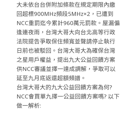
大未依台台併附加條款在規定期限內繳
回超標900MHz頻段5MHz×2，已遭到
NCC重罰迄今累計960萬元罰款。屋漏偏
逢連夜雨，台灣大哥大向台北高等行政
法院提告爭取保住頻寬並聲請停止執行
日前也被駁回。台灣大哥大為確保台灣
之星用戶權益，提出九大公益回饋方案
供NCC審議並擇一達成調解，爭取可以
延至九月底返還超額頻譜。
台灣大哥大的九大公益回饋方案為何?
NCC會買單九擇一公益回饋方案嗎? 以下
做一解析: