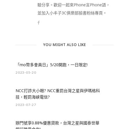
驗分享。歡迎一起來Phone言Phone語，
並加入小丰子3C俱樂部臉書粉絲專頁。
YOU MIGHT ALSO LIKE
「mo幣多會員日」5/20開跑，一日限定!
2023-05-20
NCC打詐大小眼? NCC重罰台灣之星與伊瑪格科
技，輕罰海峽電信?
2023-07-27
辦門號享0.88%優惠貸款，台灣之星與國泰世華