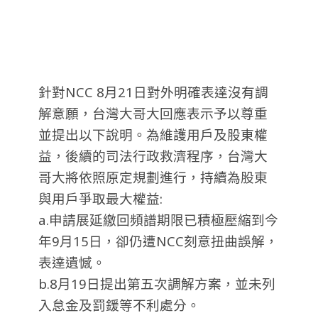
針對NCC
8
月
21
日對外明確表達沒有調
解意願，台灣大哥大回應表示予以尊重
並提出以下說明。為維護用戶及股東權
益，
後續的司法行政救濟程序，台灣大
哥大將依照原定規劃進行，
持續為股東
與用戶爭取最大權益:
a.申請展延繳回頻譜期限已積極壓縮到今
年9月15日，卻仍遭NCC刻意扭曲誤解，
表達遺憾。
b.8月19日提出第五次調解方案，並未列
入怠金及罰鍰等不利處分。