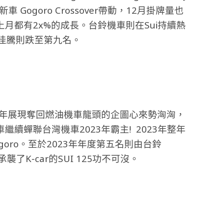
 Gogoro Crossover帶動，
12月掛牌量也
月都有2x%的成長。台鈴機車則在Sui持續熱
宏佳騰則跌至第九名。
半年展現奪回燃油機車龍頭的企圖心來勢洶洶，
續蟬聯台灣機車2023年霸主! 2023年整年
oro。至於2023年年度第五名則由
台鈴
襲了K-car的SUI 125功不可沒。