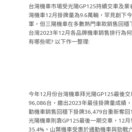
台灣機車市場受光陽GP125持續交車及
灣機車12月掛牌量為9.6萬輛，罕見創下
軍，但三陽機車在多數熱門車款銷售回穩
台灣2023年12月各品牌機車銷售排行為
有哪些呢? 以下作一整理:
今年12月份台灣機車拜光陽GP125最
96,086台，繳出2023年最佳掛牌量成績
勤機車銷售回穩下掛牌36,479台重新奪回1
光陽機車
則靠GP125最後一期交車，12
35.4%。山葉機車受惠於通勤機車與勁戰六代銷