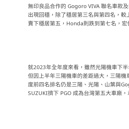
無印良品合作的 Gogoro VIVA 聯名車款及新車
出現回穩
，除了穩居第三名與第四名，較上
賣下穩居第五，Honda則跌到第七名，
就2023年全年度來看，雖然光陽機車下
但因上半年三陽機車的差距過大，三陽機車繼
度前四名排名仍是三陽、光陽、山葉與Gog
SUZUKI擠下 PGO 成為台灣第五大車廠，承