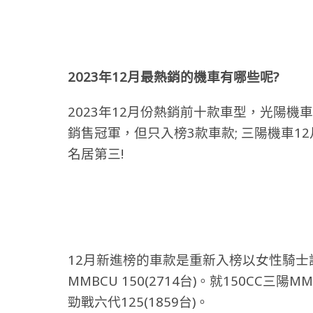
2023
年12
月最熱銷的機車有哪些呢
?
2023年12月份熱銷前十款車型，光陽機車因
銷售冠軍，但只入榜3款車款;
三陽機車1
名居第三
!
12月新進榜的車款是重新入榜以女性騎士訴
MMBCU 150(2714台)
。就150CC三陽M
勁戰六代125(1859台)。