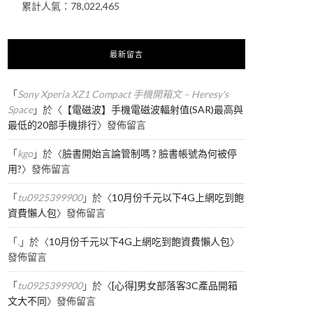
累計人氣：
78,022,465
最新留言
「
Sony Xperia XZ1 Compact 手機開箱文 – Heresy's
Space
」於〈
【電磁波】手機電磁波輻射值(SAR)最高與
最低的20部手機排行
〉發佈留言
「
kgo
」於〈
臉書開始言論管制嗎 ? 臉書帳號為何被停
用?
〉發佈留言
「
tu0925399900
」於〈
10月份千元以下4G上網吃到飽
資費懶人包
〉發佈留言
「
.
」於〈
10月份千元以下4G上網吃到飽資費懶人包
〉
發佈留言
「
tu0925399900
」於〈
[心得]男女部落客3C產品開箱
文大不同
〉發佈留言