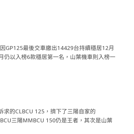
GP125最後交車繳出14429台持續穩居12月
2月仍以入榜6款穩居第一名，山葉機車則入榜一
求的CLBCU 125，擠下了三陽自家的
MBCU三陽MMBCU 150仍是王者，其次是山葉