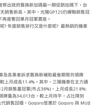
業者祭出政府舊換新加碼最一期促銷加碼下，台
今天銷售新高。其中，光陽GP125仍蟬聯銷售冠
下再度奪回單月冠軍寶座。
何呢? 年度銷售排行又是什麼呢? 最熱銷的機車
後交車及各業者訴求舊換新補助最後期限共領牌
，較上月成長11.4%。其中
，三陽機車在主力通
2月銷售量冠軍(市占38%)，上月成長21.8%;
月領牌量為34,013台，較上月持平，占比降到
售回穩，Gogoro受惠於 Gogoro 與 MUJI