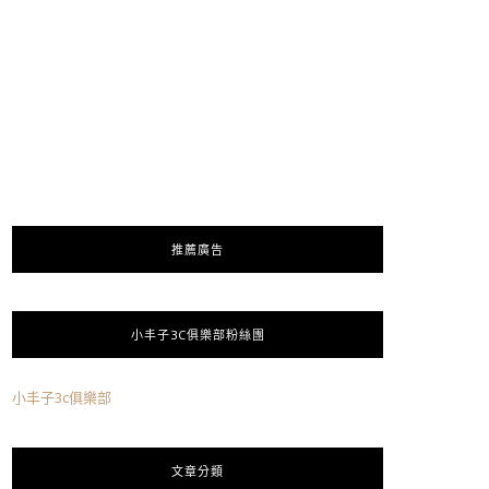
推薦廣告
小丰子3C俱樂部粉絲團
小丰子3c俱樂部
文章分類