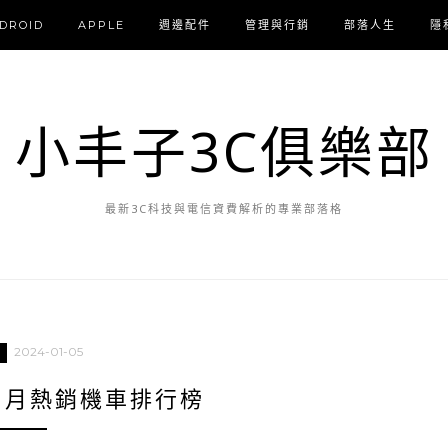
DROID
APPLE
週邊配件
管理與行銷
部落人生
隱
小丰子3C俱樂部
最新3C科技與電信資費解析的專業部落格
2024-01-05
12月熱銷機車排行榜