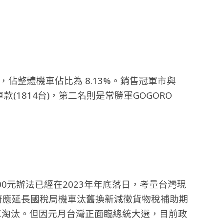
台，佔整體機車佔比為 8.13%。銷售冠軍市與
聯名車款(1814台)，第二名則是常勝軍GOGORO
00元辦法已經在2023年年底落日，考量台灣現
府應延長國稅局機車汰舊換新減徵貨物稅補助期
機車淘汰。但因元月台灣正面臨總統大選，目前政