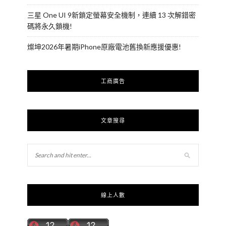
三星 One UI 9新鎖定螢幕安全機制，連續 13 次解錯密
碼將永久鎖機!
燦坤2026年暑期iPhone原廠電池舊換新應援優惠!
工商廣告
文章搜尋
線上人數