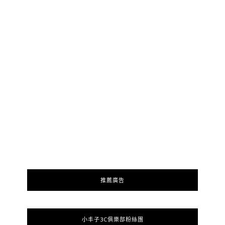
推薦廣告
小丰子3C俱樂部粉絲團