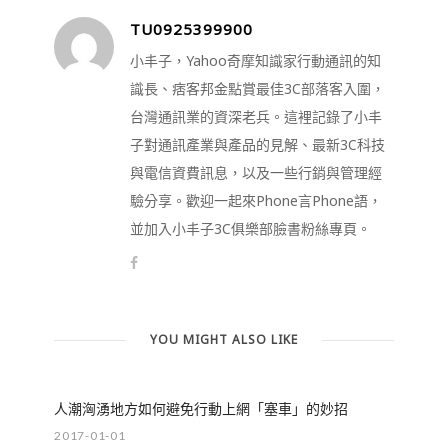
TU0925399900
小丰子，Yahoo奇摩知識家行動通訊的知
識長、痞客邦金點賞最佳3C部落客入圍，
台灣通訊業的資深老兵。這裡記錄了小丰
子對通訊產業與產品的見解、最新3C科技
與電信資費訊息，以及一些行銷與管理經
驗分享。歡迎一起來Phone言Phone語，
並加入小丰子3C俱樂部臉書粉絲專頁。
YOU MIGHT ALSO LIKE
人潮洶湧地方如何避免行動上網「塞車」的妙招
2017-01-01