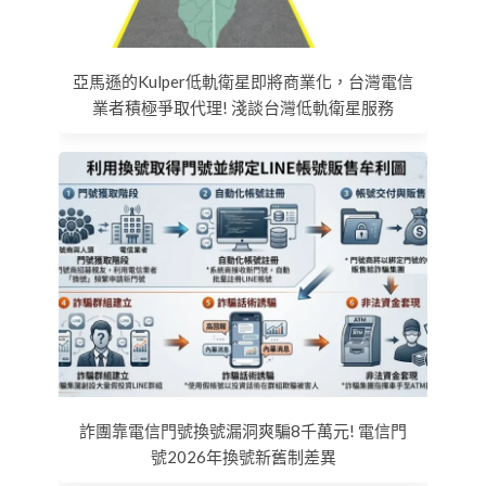
亞馬遜的Kulper低軌衛星即將商業化，台灣電信
業者積極爭取代理! 淺談台灣低軌衛星服務
詐團靠電信門號換號漏洞爽騙8千萬元! 電信門
號2026年換號新舊制差異