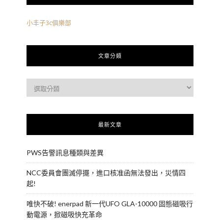
小丰子3c俱樂部
文章分類
最新文章
PWS告警訊息種類與差異
NCC委員會團滅停擺，進口核准函無法發出，災情四
起!
唯快不破! enerpad 新一代UFO GLA-10000 固態磁吸行
動電源，掀磁吸快充革命