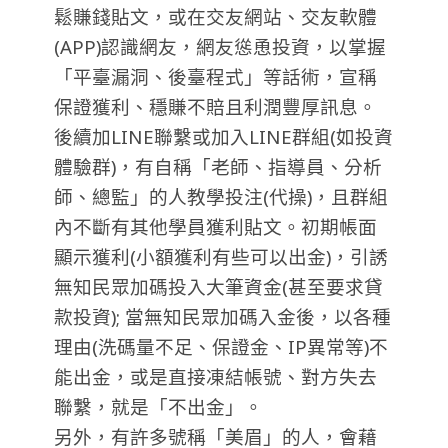
鬆賺錢貼文，或在交友網站、交友軟體
(APP)認識網友，網友慫恿投資，以掌握
「平臺漏洞、後臺程式」等話術，宣稱
保證獲利、穩賺不賠且利潤豐厚訊息。
後續加LINE聯繫或加入LINE群組(如投資
體驗群)，有自稱「老師、指導員、分析
師、總監」的人教學投注(代操)，且群組
內不斷有其他學員獲利貼文。初期帳面
顯示獲利(小額獲利有些可以出金)，引誘
無知民眾加碼投入大筆資金(甚至要求貸
款投資); 當無知民眾加碼入金後，以各種
理由(洗碼量不足、保證金、IP異常等)不
能出金，或是直接凍結帳號、對方失去
聯繫，就是「不出金」。
另外，有許多號稱「美眉」的人，會藉