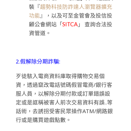
裝『
趨勢科技防詐達人瀏覽器擴充
功能
』，以及可至金管會及投信投
顧公會網站「
SITCA
」 查詢合法投
資管道。
2.
假解除分期詐騙:
歹徒駭入電商資料庫取得購物交易個
資，透過竄改電話號碼假冒電商/銀行客
服人員，以解除分期付款或訂單錯誤設
定或是誆稱被害人前次交易資料有誤..等
話術，去誘拐受害民眾操作ATM/網路銀
行或是購買遊戲點數。