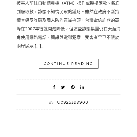
被害人前往自動櫃員機（ATM）操作或臨櫃匯款、親自
到府取款，詐騙不知情民眾的錢財。雖然在政府不斷持
續宣導反詐騙及國人防詐意識抬頭，台灣電信詐欺的高
峰在2007年後就開始降低，但這些詐騙集團仍在天涯海
角使用網路電話、簡訊與電郵犯案，受害者早已不限於
兩岸民眾 […]…
CONTINUE READING
TU0925399900
By