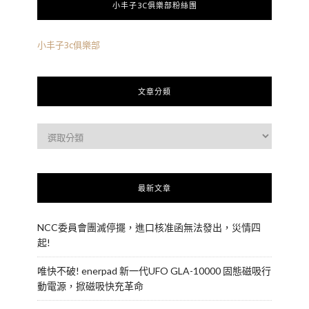
小丰子3C俱樂部粉絲團
小丰子3c俱樂部
文章分類
最新文章
NCC委員會團滅停擺，進口核准函無法發出，災情四
起!
唯快不破! enerpad 新一代UFO GLA-10000 固態磁吸行
動電源，掀磁吸快充革命