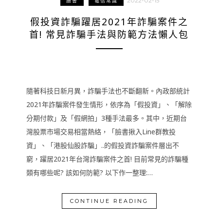
2022-02-15
臉書
電信常識
假投資詐騙躍居2021年詐騙案件之
首! 常見詐騙手法與防範方法懶人包
隨著科技日新月異，詐騙手法也不斷翻新。內政部統計
2021年詐騙案件發生情形，依序為「假投資」、「解除
分期付款」及「假網拍」3種手法最多。其中，近期台
灣股票市場交易相當熱絡，「臉書揪入Line群教投
資」、「港股仙股詐騙」..的假投資詐騙案件層出不
窮，躍居2021年台灣詐騙案件之首! 目前常見的詐騙種
類有哪些呢? 該如何防範? 以下作一整理:…
CONTINUE READING