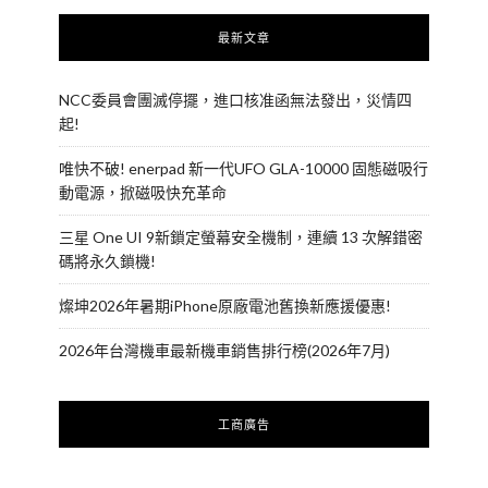
最新文章
NCC委員會團滅停擺，進口核准函無法發出，災情四
起!
唯快不破! enerpad 新一代UFO GLA-10000 固態磁吸行
動電源，掀磁吸快充革命
三星 One UI 9新鎖定螢幕安全機制，連續 13 次解錯密
碼將永久鎖機!
燦坤2026年暑期iPhone原廠電池舊換新應援優惠!
2026年台灣機車最新機車銷售排行榜(2026年7月)
工商廣告