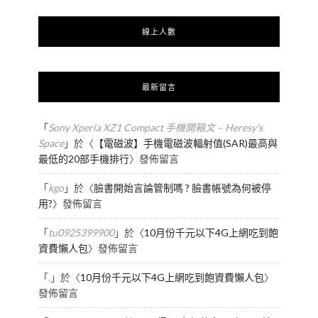
線上人數
最新留言
「
Sony Xperia XZ1 Compact 手機開箱文 – Heresy's
Space
」於〈
【電磁波】手機電磁波輻射值(SAR)最高與
最低的20部手機排行
〉發佈留言
「
kgo
」於〈
臉書開始言論管制嗎 ? 臉書帳號為何被停
用?
〉發佈留言
「
tu0925399900
」於〈
10月份千元以下4G上網吃到飽
資費懶人包
〉發佈留言
「
.
」於〈
10月份千元以下4G上網吃到飽資費懶人包
〉
發佈留言