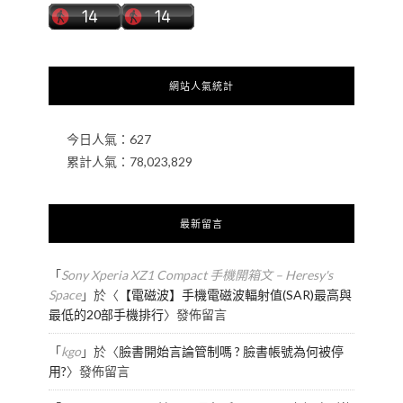
網站人氣統計
今日人氣：
627
累計人氣：
78,023,829
最新留言
「
Sony Xperia XZ1 Compact 手機開箱文 – Heresy's
Space
」於〈
【電磁波】手機電磁波輻射值(SAR)最高與
最低的20部手機排行
〉發佈留言
「
kgo
」於〈
臉書開始言論管制嗎 ? 臉書帳號為何被停
用?
〉發佈留言