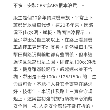
不快，安裝CBS或ABS根本浪費…。
版主是個20多年資深機車族，平常上下
班都是以機車代步，這20多年來，因路
況不佳(水漬、鐵板、路面油漆標示…)，
至少犁田受傷三次以上，在路上看到機
車族摔車更是不計其數。雖然機車出現
犁田與路況與輪胎都有些關係，但車速
過快且急煞也是主因。即使是100cc的機
車，機身雖然較輕巧，飆起速來並不含
糊，犁田是不分100cc/125/150cc的。生
命誠可貴，不能把人身安全寄望在路況
好、技術佳、車況佳及路上三寶會守規
矩上，這與當初強制施行騎機車必須戴
安全帽一樣, 人身安全應該不能打折的，