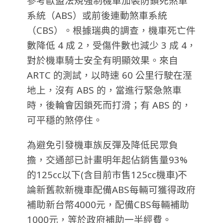
參考歐盟法規強制機車加裝防鎖死煞車
系統（ABS）或前後連動煞車系統
（CBS）。根據瑞典的調查，機車死亡件
數降低 4 成 2，受傷件數也減少 3 成 4，
對於機車騎士安全有明顯效果。來自
ARTC 的測試，以時速 60 公里行駛在溼
地上，沒有 ABS 的，當進行緊急煞車
時，後輪會因鎖死而打滑；有 ABS 的，
可平穩的煞停住。
為避免引發機車族反彈及降低民眾負
擔，交通部已計畫明年起佔銷售量93%
的125cc以下(含目前市售125cc機車)不
論新舊款新機車配備ABS每輛可獲得政府
補助新台幣4000元，配備CBS每輛補助
1000元，等於政府補助一半經費。