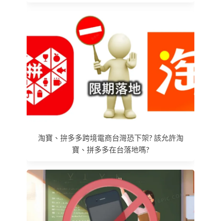
淘寶、拚多多跨境電商台灣恐下架? 該允許淘
寶、拼多多在台落地嗎?