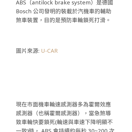
ABS（antilock brake system）是德國
Bosch 公司發明的裝載於汽機車的輔助
煞車裝置，目的是預防車輪鎖死打滑。
圖片來源:
U-CAR
現在市面機車輪速感測器多為霍爾效應
感測器（也稱霍爾感測器），當急煞導
致車輪快要鎖死(輪速與車速下降明顯不
一致)時， ABS 會持續約每秒 30~200 次