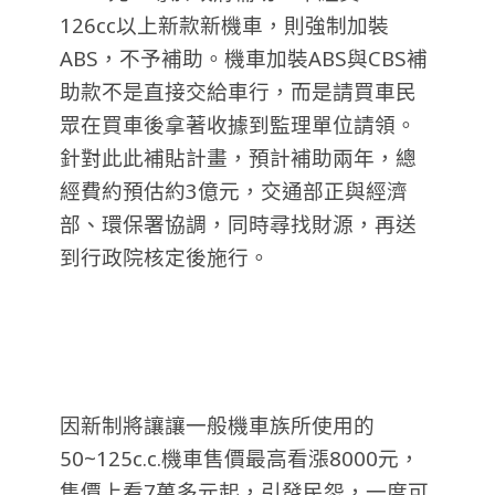
126cc以上新款新機車，則強制加裝
ABS，不予補助。機車加裝ABS與CBS補
助款不是直接交給車行，而是請買車民
眾在買車後拿著收據到監理單位請領。
針對此此補貼計畫，預計補助兩年，總
經費約預估約3億元，交通部正與經濟
部、環保署協調，同時尋找財源，再送
到行政院核定後施行。
因新制將讓讓一般機車族所使用的
50~125c.c.機車售價最高看漲8000元，
售價上看7萬多元起，引發民怨，一度可