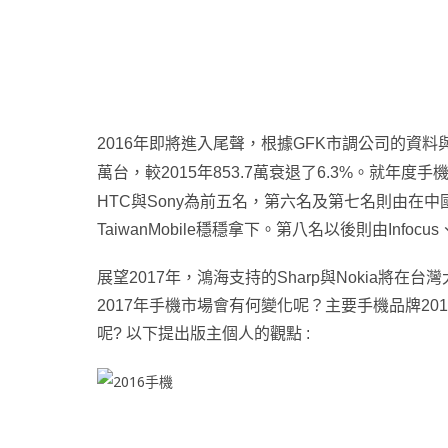
2016
年即將進入尾聲，根據GFK市調公司的資料與
萬台，較2015年853.7萬衰退了6.3%。就年度手機
HTC與Sony為前五名
，
第六
名及第七名則由在中國
TaiwanMobile穩穩拿下
。
第八名以後則由Infocus
展望2017年，鴻海支持的Sharp與Nokia將在
2017年手機市場會有何變化呢？主要手機品牌2017
呢? 以下提出版主個人的觀點 :