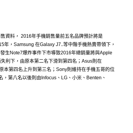
銷售資料
，
2016年手機銷售量前五名品牌預計將是
015年，Samsung 在Galaxy J7..等中階手機熱賣帶領下，
ote7爆炸事件下市導致2016年總銷量將與Apple
失利下，由原本第二名下滑到第四名；Asus則在
下，由原本第四名上升到第三名；Sony
則維持在手機五哥的位
名
，
第八名以後則由Infocus、LG、小米、Benten、