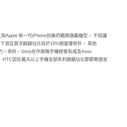
與Apple 新一代iPhone抗衡的戰將旗艦機型
，
不但讓
下滑且首次銷額佔比低於10%相當悽慘外
，
其他
力
。幸好
，Sony在中高階手機經營有成及Asus
，
HTC因在萬元以上手機全部失利銷額佔比節節敗退坐