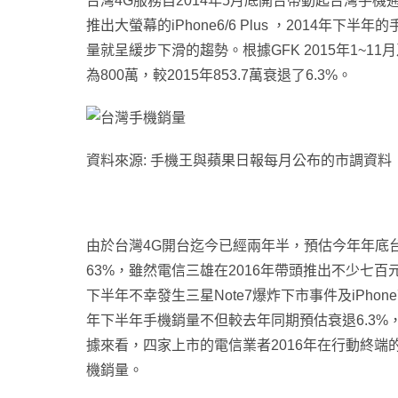
台灣4G服務自2014年5月底開台帶動起台灣手機通訊
推出大螢幕的iPhone6/6 Plus
，2014年下半年的
量就呈緩步下滑的趨勢
。
根
據GFK 2015年1~
為800萬，較2015年853.7萬衰退了6.3%。
資料來源: 手機王與蘋果日報每月公布的市調資料
由於
台灣4G開台迄今已經兩年半，
預估
今年年底
63%
，雖然電信三雄在2016年帶頭推出不少七百
下半年不幸發生三星Note7爆炸下市事件及iPhon
年下半年手機銷量不但
較去年同期預估衰退6.3%
據來看
，四家上市的電信業者
2016年
在行動終端的
機銷量
。