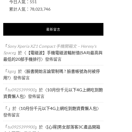
今日人氣：
551
累計人氣：
78,023,746
最新留言
「
Sony Xperia XZ1 Compact 手機開箱文 – Heresy's
Space
」於〈
【電磁波】手機電磁波輻射值(SAR)最高與
最低的20部手機排行
〉發佈留言
「
kgo
」於〈
臉書開始言論管制嗎 ? 臉書帳號為何被停
用?
〉發佈留言
「
tu0925399900
」於〈
10月份千元以下4G上網吃到飽
資費懶人包
〉發佈留言
「
.
」於〈
10月份千元以下4G上網吃到飽資費懶人包
〉
發佈留言
「
tu0925399900
」於〈
[心得]男女部落客3C產品開箱