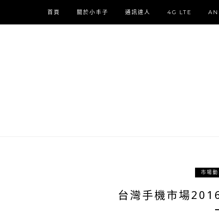
首頁
關於小丰子
通訊達人
4G LTE
AN
市場動
台灣手機市場201