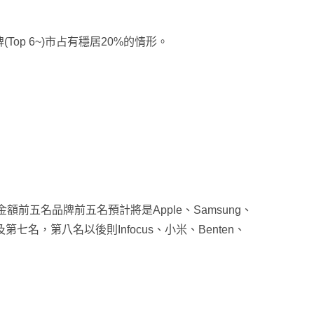
品牌(Top 6~)市占有穩居20%的情形
。
售金額前五名品牌
前五名預計將是Apple、Samsung、
及第七名
，
第八名以後則
Infocus、小米、Benten、