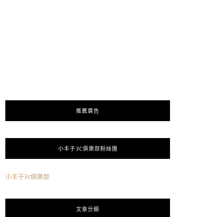
推薦廣告
小丰子3C俱樂部粉絲團
小丰子3c俱樂部
文章分類