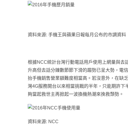
資料來源: 手機王與蘋果日報每月公布的市調資料
根據NCC統計台灣行動電話用戶使用上網量與去
升高但去話分鐘數節節下滑的趨勢已呈大勢
，電信
抬手機銷售營業額難度相當高
。若沒意外
，在缺
灣4G服務開台以來相當挑戰的半年
，只能期許下半年預
夠當起救世主再掀起一波換機熱潮來挽救頹勢
。
資料來源: NCC