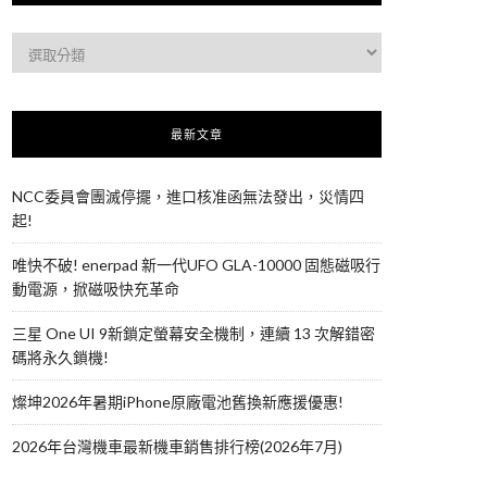
最新文章
NCC委員會團滅停擺，進口核准函無法發出，災情四
起!
唯快不破! enerpad 新一代UFO GLA-10000 固態磁吸行
動電源，掀磁吸快充革命
三星 One UI 9新鎖定螢幕安全機制，連續 13 次解錯密
碼將永久鎖機!
燦坤2026年暑期iPhone原廠電池舊換新應援優惠!
2026年台灣機車最新機車銷售排行榜(2026年7月)