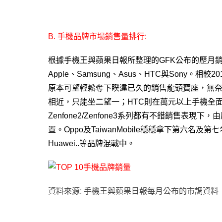
B. 手機品牌市場銷售量排行:
根據手機王與蘋果日報所整理的GFK公布的歷月
Apple、Samsung、Asus、HTC與Sony。相較2
原本可望輕鬆奪下睽違已久的銷售龍頭寶座，無奈發生N
相近，只能坐二望一；HTC則在萬元以上手機全面
Zenfone2/Zenfone3系列都有不錯銷售表現
置。
Oppo及TaiwanMobile穩穩拿下第六名及第七
Huawei..等品牌混戰中。
資料來源: 手機王與蘋果日報每月公布的市調資料