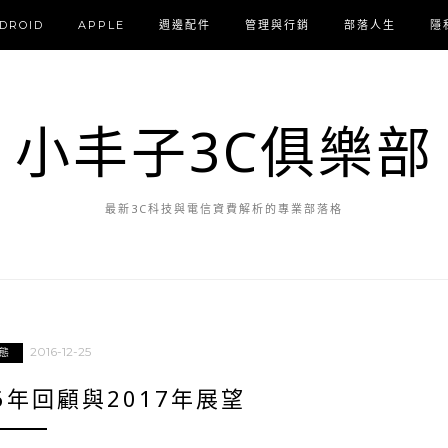
DROID
APPLE
週邊配件
管理與行銷
部落人生
隱
小丰子3C俱樂部
最新3C科技與電信資費解析的專業部落格
2016-12-25
態
6年回顧與2017年展望