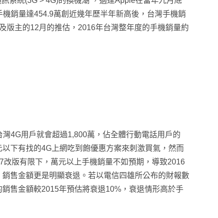
系統(3G > 4G)的換機潮
，適逢Apple在當年九月底
手機銷量達454.9萬創近幾年歷半年新高後
，台灣手機銷
11月及版主的12月的推估，2016年台灣整年度的手機銷量約
台灣
4G用戶就會超過1,800萬，佔全體行動電話用戶的
元以下有找的4G上網吃到飽優惠方案來刺激買氣
，然而
e7改版有限下
，萬元以上手機銷量不如預期
，導致2016
，
銷售金額更是明顯衰退
。若以電信四雄所公布的財報數
銷售金額較2015年預估將衰退10%
，
衰退情形高於手