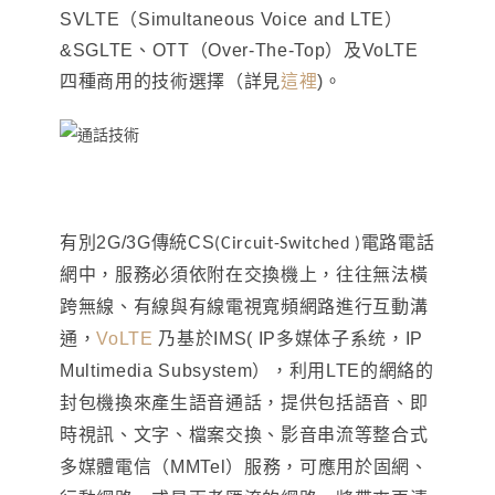
SVLTE（Simultaneous Voice and LTE）
&SGLTE、OTT（Over-The-Top）及VoLTE
四種商用的技術選擇（詳見
這裡
)
。
有別2G/3G傳統CS
電路電話
(Circuit-Switched )
網中，服務必須依附在交換機上，往往無法橫
跨無線、有線與有線電視寬頻網路進行互動溝
通
，
VoLTE
乃
基於IMS( IP多媒体子系统
，
IP
Multimedia Subsystem）
，
利用LTE的網絡的
封包機換來產生語音通話
，
提供包括語音、即
時視訊、文字、檔案交換、影音串流等整合式
多媒體電信
（MMTel）
服務，可應用於固網、