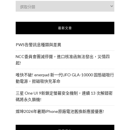
最新文章
PWS告警訊息種類與差異
NCC委員會團滅停擺，進口核准函無法發出，災情四
起!
唯快不破! enerpad 新一代UFO GLA-10000 固態磁吸行
動電源，掀磁吸快充革命
三星 One UI 9新鎖定螢幕安全機制，連續 13 次解錯密
碼將永久鎖機!
燦坤2026年暑期iPhone原廠電池舊換新應援優惠!