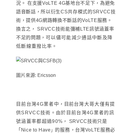
況
。
在支援VoLTE 4G基地台不足下
，為避免
語音斷話
，
所以衍生CS共存模式的SRVCC技
術
，
提供4G網路轉換不斷話的VoLTE服務。
換言之
，
SRVCC技術能彌補
LTE訊號涵蓋率
不足的問題
，
可以
儘
可能減少通話中斷及降
低斷線重撥比率。
圖片來源: Ericsson
目前台灣4G業者中
，目前
台灣大哥大
僅有提
供SRVCC技術
。由於目前台灣4G業者的訊
號涵蓋率都超過90%
，
SRVCC技術只是
」
「
Nice to Have
的服務
，
台灣
VoLTE服務必