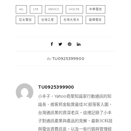
4G
LTE
SRVCC
VOLTE
中華電信
亞太電信
台灣之星
台灣大哥大
遠傳電信
TU0925399900
By
TU0925399900
小丰子，Yahoo奇摩知識家行動通訊的知
識長、痞客邦金點賞最佳3C部落客入圍，
台灣通訊業的資深老兵。這裡記錄了小丰
子對通訊產業與產品的見解、最新3C科技
與電信資費訊息，以及一些行銷與管理經