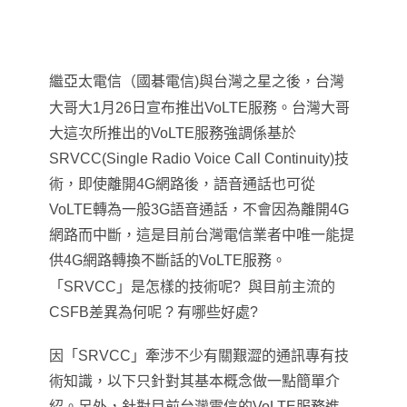
繼亞太電信（國碁電信)與台灣之星之後，台灣
大哥大1月26日宣布推出VoLTE服務
。
台灣大哥
大這次所推出的VoLTE服務強調係基於
SRVCC(Single Radio Voice Call Continuity)技
術，即使離開4G網路後，語音通話也可從
VoLTE轉為一般3G語音通話，不會因為離開4G
網路而中斷，這是目前台灣電信業者中唯一能提
供4G網路轉換不斷話的VoLTE服務。
「
SRVCC
」
是怎樣的技術呢? 與目前主流的
CSFB差異為何呢 ? 有哪些好處?
因
「
SRVCC
」
牽涉不少有關艱澀的
通訊
專有
技
術知識，以下只針對其基本概念做一點簡單介
紹
。另外
，針對
目前台灣電信的VoLTE服務進