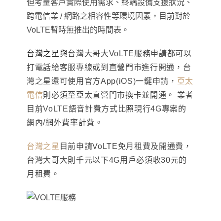
但考量客戶實際使用需求、終端設備支援狀況、
跨電信業 / 網路之相容性等環境因素，目前對於
VoLTE暫時無推出的時間表。
台灣之星與
台灣大哥大VoLTE服務申請都可以
打電話給客服專線或到直營門市進行開通
，台
灣之星還可使用官方App(iOS)一鍵申請，
亞太
電信
則必須至亞太直營門市換卡並開通。
業者
目前VoLTE
語音計費方式比照現行4G專案的
網內/網外費率計費
。
台灣之星
目前申請VoLTE免月租費及開通費
，
台灣大哥大則千元以下4G用戶必須收30元的
月租費。