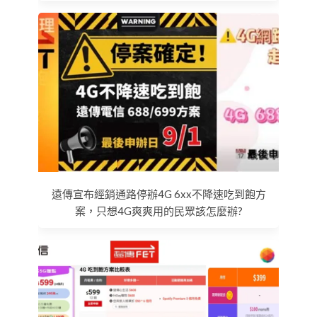
遠傳宣布經銷通路停辦4G 6xx不降速吃到飽方
案，只想4G爽爽用的民眾該怎麼辦?