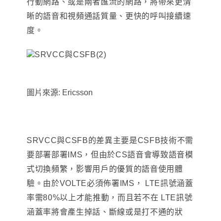
行動網路、或是兩者匯流的網路
，
將帶來更清
晰的語音和視頻通話質量、更快的呼叫接續速
度。
圖片來源: Ericsson
SRVCC
與CSFB的差異主要是CSFB技術不需
要部署部署IMS，但由於CS語音會導致語音模
式切換頻繁，影響用戶的優質的語音使用體
驗。
由於VOLTE必須佈署IMS
，
LTE訊號涵蓋
率需80%以上才能推動
，而且若不在
LTE訊號
涵蓋率將會產生
掉話、斷線或是打不通的狀