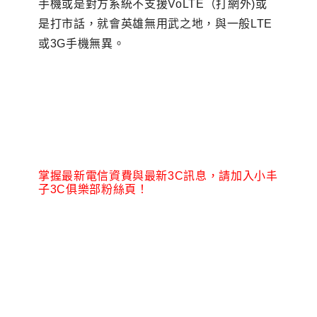
手機或是對方系統不支援VoLTE（打網外)或
是打市話
，
就會英雄無用武之地
，
與一般LTE
或3G手機無異
。
掌握最新電信資費與最新3C訊息，請加入小丰
子3C俱樂部粉絲頁！