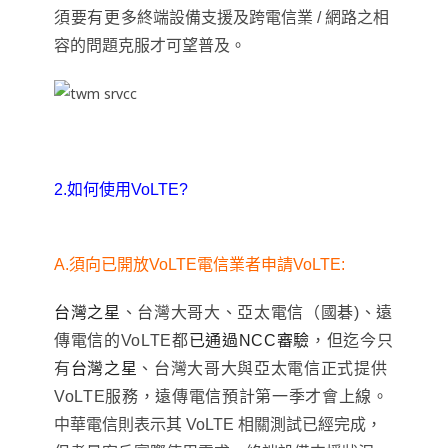
須要有更多
終端設備支援及跨電信業 / 網路之相
容的問題克服才可望普及
。
2.如何使用VoLTE?
A.
須向已開放VoLTE電信業者申請VoLTE:
台灣之星
、台灣大哥大、亞太電信（國碁)、遠
傳電信的VoLTE都
已通過NCC審驗
，但迄今只
有
台灣之星
、
台灣大哥大與亞太電信正式提供
VoLTE服務
，遠傳電信預計第一季才會上線
。
中華電信則表示其 VoLTE 相關測試已經完成，