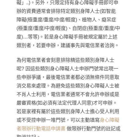
礙」..)
。另外
，
只限定持有身心障礙手冊即可申
辦的資費通常會排除特定類別身障人士(如
智能
障礙(極重度/重度/中度/輕度)、植物人、癡呆症
(極重度/重度/中度/輕度)、自閉症(極重度/重度/中
度)…等等)
。若是身心障礙手冊被規定屬於上述
類別者
，
若要申辦
，
建議事先與電信業者洽詢
。
為何電信業者會刻意排除精這些類別身障人士
呢? 因這些類別身心障礙人士申辦門號常出現一
些申辦
爭議
，
最後電信業者都必須無條件同意取
消交易來處理
。為避免
這些類別身心障礙人士
被
不肖人士利用
，
電信業者通常不會允許申辦或是
嚴審資格(如必須有法定代理人同意)才可申辦
。
若是家裡有屬於
這些類別身障人士
擔心受人利用
或不受控申辦一堆門號
，
可以主動填寫
身心障礙
者限辦行動電話申請書
做限辦行動門號的註記或