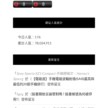
網站人氣統計
今日人氣：
176
累計人氣：
78,024,911
最新留言
「
Sony Xperia XZ1 Compact 手機開箱文 – Heresy's
Space
」於〈
【電磁波】手機電磁波輻射值(SAR)最高與
最低的20部手機排行
〉發佈留言
「
kgo
」於〈
臉書開始言論管制嗎 ? 臉書帳號為何被停
用?
〉發佈留言