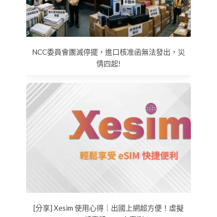
NCC委員會團滅停擺，進口核准函無法發出，災
情四起!
[分享] Xesim 使用心得｜出國上網超方便！虛擬