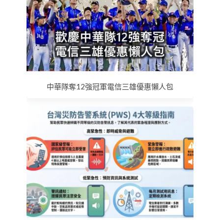
中華隊奪12強冠軍電信三雄優惠懶人包