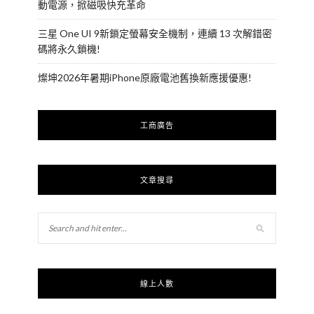
動電源，掀磁吸快充革命
三星 One UI 9新鎖定螢幕安全機制，連續 13 次解錯密
碼將永久鎖機!
燦坤2026年暑期iPhone原廠電池舊換新應援優惠!
工商廣告
文章搜尋
線上人數