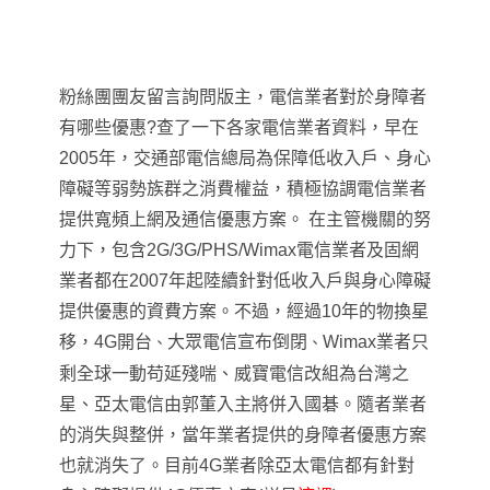
粉絲團團友留言詢問版主，電信業者對於身障者
有哪些優惠?
查了一下各家電信業者資料，早在
2005年
，
交通部電信總局為保障低收入戶、身心
障礙等弱勢族群之消費權益，
積極協調電信業者
提供寬頻上網及通信優惠方案。 在主管機關的
努
力下
，
包含2G/3G/PHS/Wimax
電信業者及固網
業者都在2007年起陸續針對
低收入戶與身心障礙
提供優惠的資費方案
。不過
，經過10年的物換星
移
，4G開台
大眾電信宣布倒閉
Wimax業者只
、
、
剩全球一動苟延殘喘
、
威寶電信改組為台灣之
星
、
亞太電信由郭董入主將併入國碁。
隨者業者
的消失與整併
，
當年業者提供的身障者優惠方案
也就消失了
。
目前4G業者除亞太電信都有針對