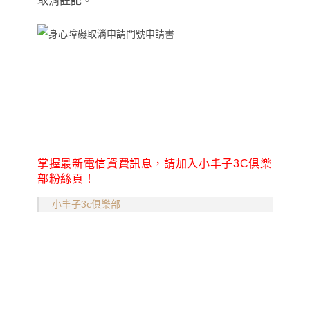
取消註記
。
掌握最新電信資費訊息，請加入小丰子3C俱樂
部粉絲頁！
小丰子3c俱樂部