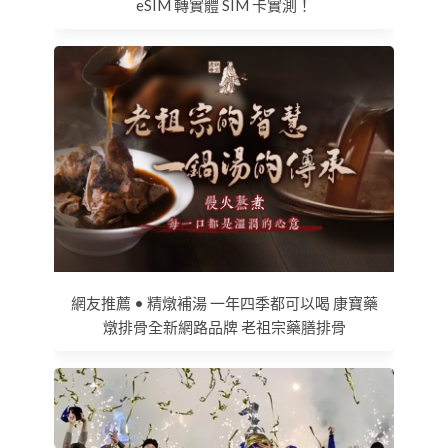
eSIM 轉實體 SIM 卡實測！
網友推薦 • 精燉補湯 一年四季都可以喝 康寶藥
燉排骨全新網路品牌 老祖宗藥膳排骨