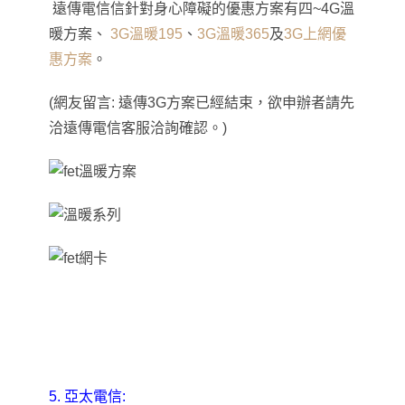
遠傳電信信針對身心障礙的優惠方案有四~4G溫
暖方案
、
3G溫暖195
、
3G溫暖365
及
3G上網優
惠方案
。
(網友留言: 遠傳3G方案已經結束
，
欲申辦者請先
洽遠傳電信客服洽詢確認。)
5. 亞太電信: