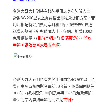
台灣大哥大針對持有殘障手冊之身心障礙人士
，
針對3G 200型以上資費推出月租費折扣方案，若
用戶搭配特定資費可享月租5折，並贈送免費通
話費及簡訊。針對聽障人士
，
每個月加贈100M
免費傳輸量
。(
目前官網無詳細優惠資料
，若欲
申辦
，請洽台哥大客服專線
)
台灣大哥大針對持有殘障手冊申請4G 599以上資
費可享免費網內影音電話30分鐘
、免費網內簡訊
300則
、
網外簡訊100則
及每月1GB的免費傳輸
量
，
方案內容與申辦方式詳見
官網
。