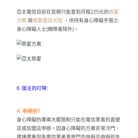
亞太電信目前在官網只能查到月租225元的
慈愛
方案
與
慈愛簡訊30型
，
供持
有身心障礙手冊之
身心障礙人士(精障者除外)
。
6. 版主的叮嚀:
A. 哪裡辦?
身心障礙的專案大都限制只能在電信業者的直營
店或加盟店申辦
。因身心障
礙的方案
非常冷門
，
建議盡量到各電信業者
直營門市
申辦且申辦前先