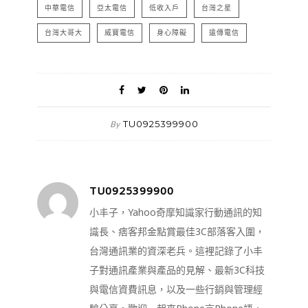
中華電信
亞太電信
低收入戶
台灣之星
台灣大哥大
威寶電信
身心障礙
遠傳電信
TU0925399900
By
TU0925399900
小丰子，Yahoo奇摩知識家行動通訊的知
識長、痞客邦金點賞最佳3C部落客入圍，
台灣通訊業的資深老兵。這裡記錄了小丰
子對通訊產業與產品的見解、最新3C科技
與電信資費訊息，以及一些行銷與管理經