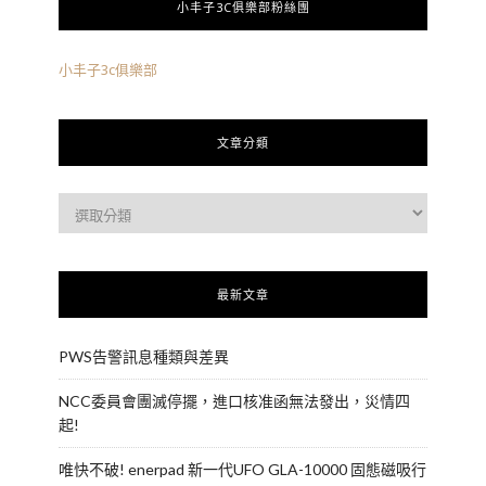
小丰子3C俱樂部粉絲團
小丰子3c俱樂部
文章分類
最新文章
PWS告警訊息種類與差異
NCC委員會團滅停擺，進口核准函無法發出，災情四
起!
唯快不破! enerpad 新一代UFO GLA-10000 固態磁吸行