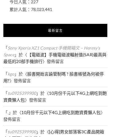
今日人氣：
227
累計人氣：
78,023,441
最新留言
「
Sony Xperia XZ1 Compact 手機開箱文 – Heresy's
Space
」於〈
【電磁波】手機電磁波輻射值(SAR)最高與
最低的20部手機排行
〉發佈留言
「
kgo
」於〈
臉書開始言論管制嗎 ? 臉書帳號為何被停
用?
〉發佈留言
「
tu0925399900
」於〈
10月份千元以下4G上網吃到飽
資費懶人包
〉發佈留言
「
.
」於〈
10月份千元以下4G上網吃到飽資費懶人包
〉
發佈留言
「
tu0925399900
」於〈
[心得]男女部落客3C產品開箱