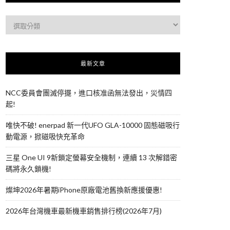
最新文章
NCC委員會團滅停擺，進口核准函無法發出，災情四
起!
唯快不破! enerpad 新一代UFO GLA-10000 固態磁吸行
動電源，掀磁吸快充革命
三星 One UI 9新鎖定螢幕安全機制，連續 13 次解錯密
碼將永久鎖機!
燦坤2026年暑期iPhone原廠電池舊換新應援優惠!
2026年台灣機車最新機車銷售排行榜(2026年7月)