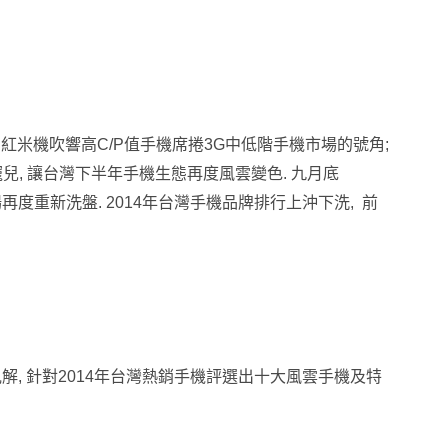
米的紅米機吹響高C/P值手機席捲3G中低階手機市場的號角;
寵兒, 讓台灣下半年手機生態再度風雲變色. 九月底
機市場再度重新洗盤. 2014年台灣手機品牌排行上沖下洗, 前
解, 針對2014年台灣熱銷手機評選出十大風雲手機及特