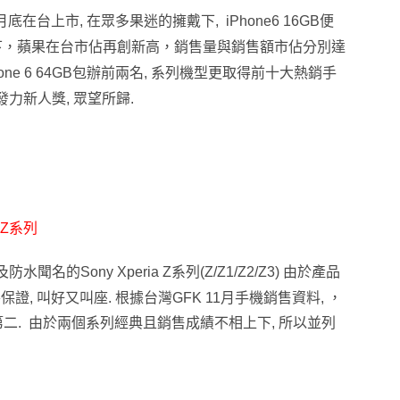
九月底在台上市, 在眾多果迷的擁戴下, iPhone6 16GB便
下，蘋果在台市佔再創新高，銷售量與銷售額市佔分別達
B與iPhone 6 64GB包辦前兩名, 系列機型更取得前十大熱銷手
最具爆發力新人獎, 眾望所歸.
a Z系列
防水聞名的Sony Xperia Z系列(Z/Z1/Z2/Z3) 由於產品
保證, 叫好又叫座.
根據台灣GFK 11月手機銷售資料, ，
量第一與第二. 由於兩個系列經典且銷售成績不相上下, 所以並列