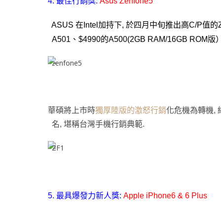
4. 最佳行銷獎:
Asus Zenfone5
ASUS
在Intel加持下, 於四月中旬推出高C/P值的Z
A501、$4990的A500(2GB RAM/16GB ROM版
華碩將上市時
獨厚陸版的激怒行銷
化危機為轉機, 
名, 堪稱台灣手機行銷典範.
5. 最具爆發力新人獎:
Apple iPhone6 & 6 Plus