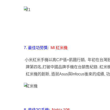
7. 最佳功勞獎:
MI 紅米機
小米紅米手機以高C/P值+飢餓行銷, 年初在台灣掀起
牌第四名,
打破中國品牌手機在台銷售紀錄. 紅米機的成功
紅米機的創新, 造就Asus與Infocus後來的成績,
8. 最佳2G手機:
Nokia 106