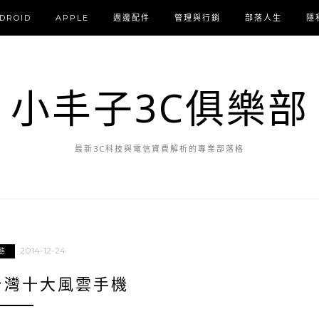
DROID
APPLE
週邊配件
管理與行銷
部落人生
隱
小丰子3C俱樂部
最新3C科技與電信資費解析的專業部落格
2014-12-24
態
度台灣十大風雲手機