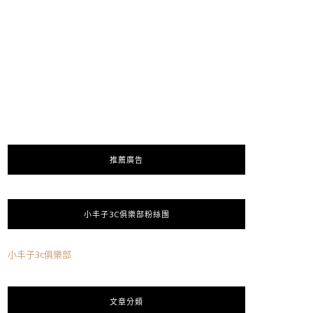
推薦廣告
小丰子3C俱樂部粉絲團
小丰子3c俱樂部
文章分類