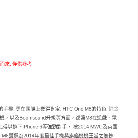
而來, 僅供參考
的手機, 更在國際上獲得肯定.
HTC One M8
的特色, 除金
機，以及Boomsound升級等方面，都讓M8在遊戲、電
此得以
擠下iPhone 6等強勁對手，
被2014 MWC及英國
 M8
獲選為2014年度最佳手機與旗艦機機王當之無愧.