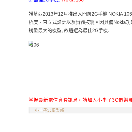
諾基亞2013年12月推出入門級2G手機 NOKIA 106，外
析度、直立式設計以及實體按鍵。因具備Nokia功能性
銷量最大的機型, 故遴選為最佳2G手機.
掌握最新電信資費訊息，請加入小丰子3C俱樂
小丰子3c俱樂部