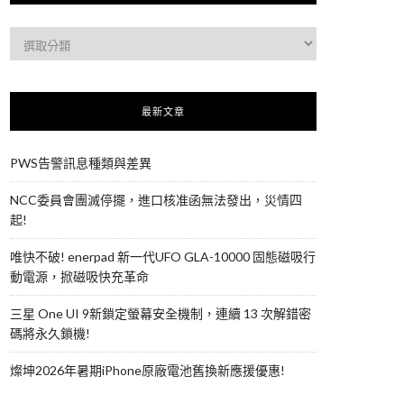
最新文章
PWS告警訊息種類與差異
NCC委員會團滅停擺，進口核准函無法發出，災情四
起!
唯快不破! enerpad 新一代UFO GLA-10000 固態磁吸行
動電源，掀磁吸快充革命
三星 One UI 9新鎖定螢幕安全機制，連續 13 次解錯密
碼將永久鎖機!
燦坤2026年暑期iPhone原廠電池舊換新應援優惠!