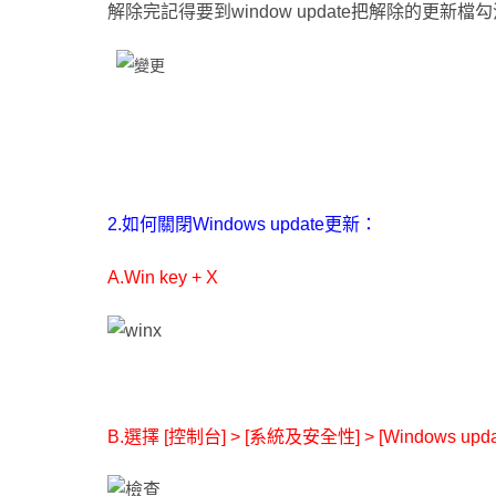
解除完記得要到
window update
把解除的更新檔勾消
2.如何
關閉
Windows update
更新：
A.
Win key + X
B.選擇
[
控制台
] > [
系統及安全性
] > [Windows upda