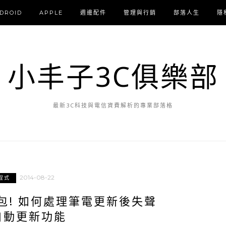
DROID
APPLE
週邊配件
管理與行銷
部落人生
隱
小丰子3C俱樂部
最新3C科技與電信資費解析的專業部落格
2014-08-22
程式
E出包! 如何處理筆電更新後失聲
自動更新功能