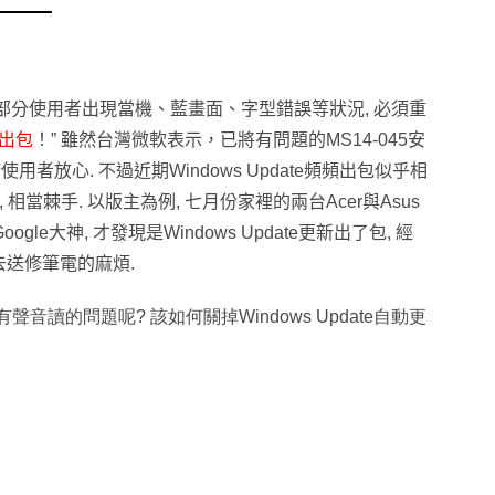
部分使用者出現當機、藍畫面、字型錯誤等狀況
,
必須重
出包
！
”
雖然台灣微軟表示，已將有問題的
MS14-045
安
請使用者放心
.
不過近期
Windows Update
頻頻出包似乎相
, 相當棘手
.
以版主為例
,
七月份家裡的兩台
Acer
與
Asus
Google
大神
,
才發現是
Windows Update
更新出了包
,
經
去送修筆電的麻煩
.
有聲音讀的問題呢? 該如何關掉
Windows Update
自動更