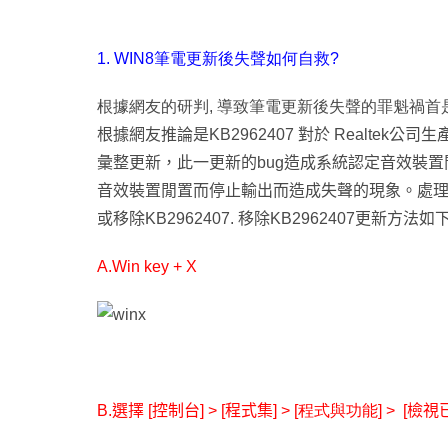
1. WIN8
筆電更新後
失聲如何自救?
根據網友的研判, 導致筆電更新後失聲的罪魁禍首是
根據網友推論是
KB2962407
對於 Realtek公
彙整更新，此一更新的
bug
造成系統認定音效裝置
音效裝置閒置而停止輸出而造成失聲的現象。處
或移除
KB2962407.
移除
KB2962407
更新方法如
A.
Win key + X
B.選擇
[
控制台
] > [
程式集
] > [程式與功能] >
[檢視