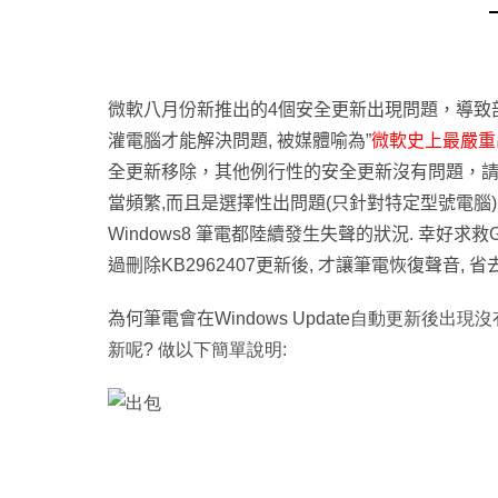
微軟八月份新推出的
4
個安全更新出現問題，導致
灌電腦才能解決問題
,
被媒體喻為
”
微軟史上最嚴重
全更新移除，其他例行性的安全更新沒有問題，
當頻繁,而且是選擇性出問題(只針對特定型號電腦)
Windows8
筆電都陸續發生失聲的狀況
.
幸好求救
過刪除
KB2962407
更新後
,
才讓筆電恢復聲音
,
省
為何筆電會在
Windows Update
自動更新後出現沒
新呢? 做以下簡單說明: