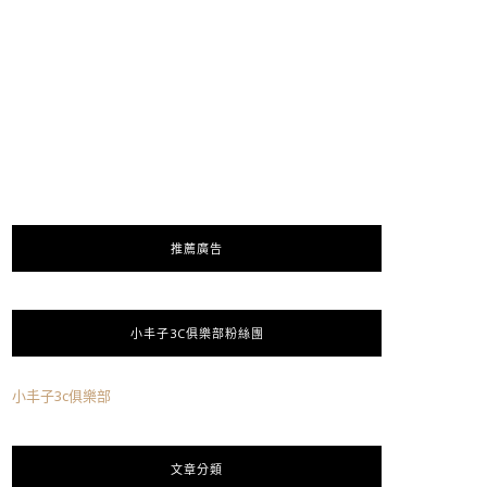
推薦廣告
小丰子3C俱樂部粉絲團
小丰子3c俱樂部
文章分類