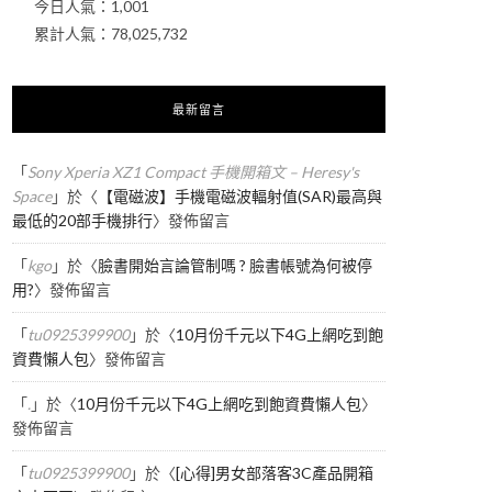
今日人氣：
1,001
累計人氣：
78,025,732
最新留言
「
Sony Xperia XZ1 Compact 手機開箱文 – Heresy's
Space
」於〈
【電磁波】手機電磁波輻射值(SAR)最高與
最低的20部手機排行
〉發佈留言
「
kgo
」於〈
臉書開始言論管制嗎 ? 臉書帳號為何被停
用?
〉發佈留言
「
tu0925399900
」於〈
10月份千元以下4G上網吃到飽
資費懶人包
〉發佈留言
「
.
」於〈
10月份千元以下4G上網吃到飽資費懶人包
〉
發佈留言
「
tu0925399900
」於〈
[心得]男女部落客3C產品開箱