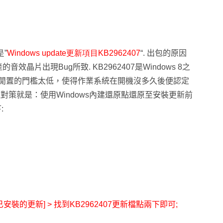
”
Windows update
更新項目
KB2962407
“.
出包的原因
司生產的音效晶片出現
Bug
所致
. KB2962407
是
Windows 8
之
閒置的門檻太低，使得作業系統在開機沒多久後便認定
理對策就是：使用
Windows
內建還原點還原至安裝更新前
下
:
已安裝的更新
] >
找到
KB2962407
更新檔點兩下即可
;