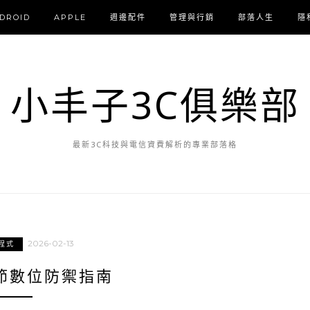
DROID
APPLE
週邊配件
管理與行銷
部落人生
隱
小丰子3C俱樂部
最新3C科技與電信資費解析的專業部落格
2026-02-13
程式
春節數位防禦指南