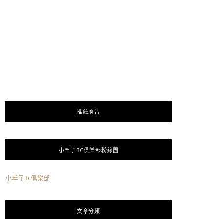
推薦廣告
小丰子3C俱樂部粉絲團
小丰子3c俱樂部
文章分類