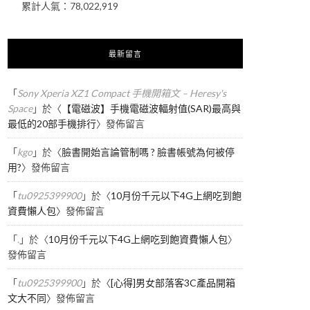
累計人氣：
78,022,919
最新留言
「
Sony Xperia XZ1 Compact 手機開箱文 – Heresy's
Space
」於〈
【電磁波】手機電磁波輻射值(SAR)最高與
最低的20部手機排行
〉發佈留言
「
kgo
」於〈
臉書開始言論管制嗎 ? 臉書帳號為何被停
用?
〉發佈留言
「
tu0925399900
」於〈
10月份千元以下4G上網吃到飽
資費懶人包
〉發佈留言
「
.
」於〈
10月份千元以下4G上網吃到飽資費懶人包
〉
發佈留言
「
tu0925399900
」於〈
[心得]男女部落客3C產品開箱
文大不同
〉發佈留言