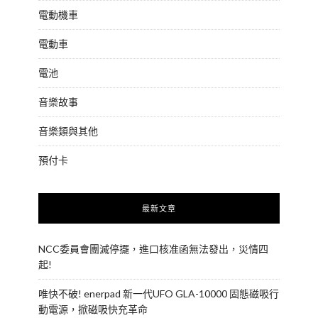
電動機車
電動車
電池
音樂故事
音樂類與其他
預付卡
最新文章
NCC委員會團滅停擺，進口核准函無法發出，災情四
起!
唯快不破! enerpad 新一代UFO GLA-10000 固態磁吸行
動電源，掀磁吸快充革命