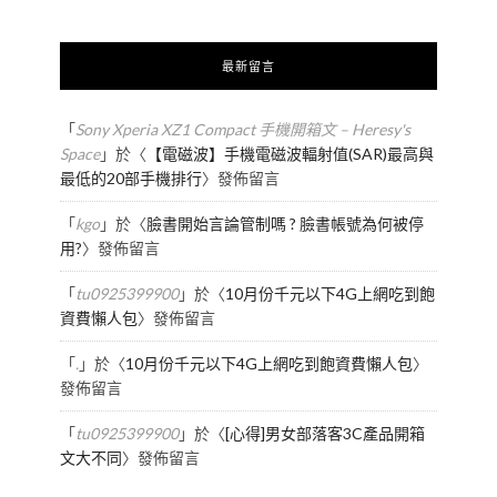
最新留言
「
Sony Xperia XZ1 Compact 手機開箱文 – Heresy's
Space
」於〈
【電磁波】手機電磁波輻射值(SAR)最高與
最低的20部手機排行
〉發佈留言
「
kgo
」於〈
臉書開始言論管制嗎 ? 臉書帳號為何被停
用?
〉發佈留言
「
tu0925399900
」於〈
10月份千元以下4G上網吃到飽
資費懶人包
〉發佈留言
「
.
」於〈
10月份千元以下4G上網吃到飽資費懶人包
〉
發佈留言
「
tu0925399900
」於〈
[心得]男女部落客3C產品開箱
文大不同
〉發佈留言