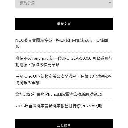
最新文章
NCC委員會團滅停擺，進口核准函無法發出，災情四
起!
唯快不破! enerpad 新一代UFO GLA-10000 固態磁吸行
動電源，掀磁吸快充革命
三星 One UI 9新鎖定螢幕安全機制，連續 13 次解錯密
碼將永久鎖機!
燦坤2026年暑期iPhone原廠電池舊換新應援優惠!
2026年台灣機車最新機車銷售排行榜(2026年7月)
工商廣告