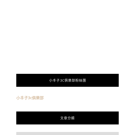
小丰子3C俱樂部粉絲團
小丰子3c俱樂部
文章分類