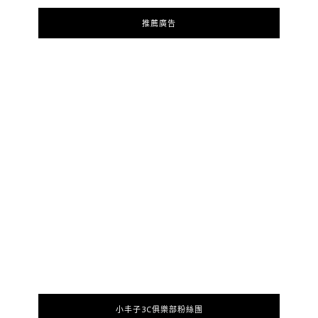
推薦廣告
小丰子3C俱樂部粉絲團