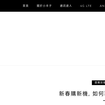
首頁
關於小丰子
通訊達人
4G LTE
AN
選購與
新春購新機, 如