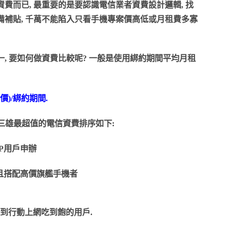
費而已, 最重要的是要認識電信業者資費設計邏輯, 找
備補貼, 千萬不能陷入只看手機專案價高低或月租費多寡
用綁約期間平均月租
, 要如何做資費比較呢? 一般是使
)/綁約期間.
信三雄最超值的電信資費排序如下:
NP用戶申辦
高且搭配高價旗艦手機者
須用到行動上網吃到飽的用戶.