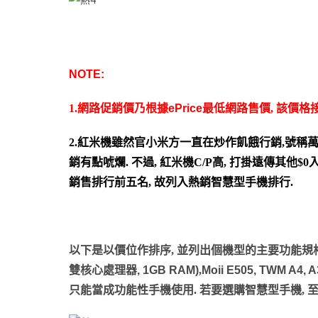
NOTE:
1.網路促銷價乃根據
ePrice
最低網路售價, 該價格
2.紅米機雖然官小米方一直在炒作飢餓行銷,號稱萬
銷有點唬爛. 不過, 紅米機C/P高, 打掛遠傳其他$
銷售排行前五名, 故列入熱銷智慧型手機排行.
以下是以價位作排序, 並列出個機型的主要功能規格
雙核心處理器
, 1GB RAM)
,
Moii E505, TWM A4, A
只能當成功能性手機使用. 若要選購智慧型手機, 