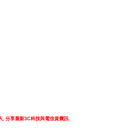
入
,
分享最新
3C
科技與電信資費訊