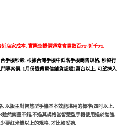
接近店家成本, 實際空機價通常會貴數百元~近千元.
台手機秒殺. 根據台灣手機中低階手機銷售規格, 秒殺行
0入門專案價, 1月份遠傳電信鋪貨超過2萬台以上, 可望擠入
. 以
版主對智慧型手機基本效能堪用的標準(
四吋以上,
3
雖然銷量不錯,不過其規格當智慧型手機使用過於勉強,
至少要紅米機以上的規格, 才比較妥適.