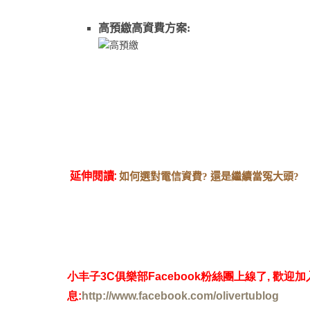
高預繳高資費方案:
:
延伸閱讀
如何選對電信資費? 還是繼續當冤大頭?
小丰子
3C
俱樂部
Facebook
粉絲團上線了
,
歡迎加
息
:
http://www.facebook.com/olivertublog