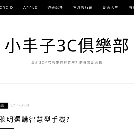
DROID
APPLE
週邊配件
管理與行銷
部落人生
隱
小丰子3C俱樂部
最新3C科技與電信資費解析的專業部落格
2014-01-21
使用
何聰明選購智慧型手機?