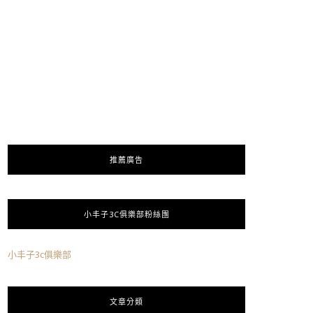
推薦廣告
小丰子3C俱樂部粉絲團
小丰子3c俱樂部
文章分類