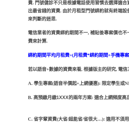
費. 門號健診不只是根據電話使用習慣去選擇適合資
出最省錢的資費. 由於月租型門號綁約就有終端設
來判斷的迷思.
電信業者的資費綁約期間不一, 補貼後專案價也不一
費來計算.
綁約期間平均月租費=(月租費*綁約期間+手機專案價
若以語音+數據的資費來看, 根據版主的研究, 電
A. 學生專案(語音半價起+上網優惠): 限定學生或
B. 高預繳月繳
1XXX
的兩年方案: 適合上網頻度
C. 省字輩資費(大省/超能省/省很大…): 適用不