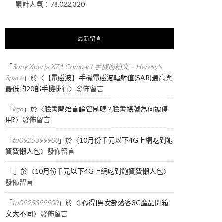
累計人氣：
78,022,320
最新留言
「
Sony Xperia XZ1 Compact 手機開箱文 – Heresy's
Space
」於〈
【電磁波】手機電磁波輻射值(SAR)最高與
最低的20部手機排行
〉發佈留言
「
kgo
」於〈
臉書開始言論管制嗎 ? 臉書帳號為何被停
用?
〉發佈留言
「
tu0925399900
」於〈
10月份千元以下4G上網吃到飽
資費懶人包
〉發佈留言
「
.
」於〈
10月份千元以下4G上網吃到飽資費懶人包
〉
發佈留言
「
tu0925399900
」於〈
[心得]男女部落客3C產品開箱
文大不同
〉發佈留言