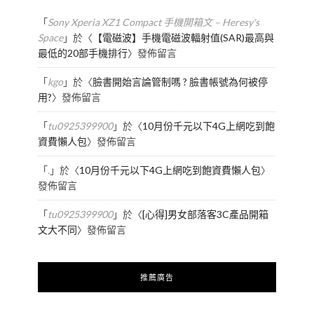
「
Sony Xperia XZ1 Compact 手機開箱文 – Heresy's
Space
」於〈
【電磁波】手機電磁波輻射值(SAR)最高與
最低的20部手機排行
〉發佈留言
「
kgo
」於〈
臉書開始言論管制嗎 ? 臉書帳號為何被停
用?
〉發佈留言
「
tu0925399900
」於〈
10月份千元以下4G上網吃到飽
資費懶人包
〉發佈留言
「
.
」於〈
10月份千元以下4G上網吃到飽資費懶人包
〉
發佈留言
「
tu0925399900
」於〈
[心得]男女部落客3C產品開箱
文大不同
〉發佈留言
推薦廣告