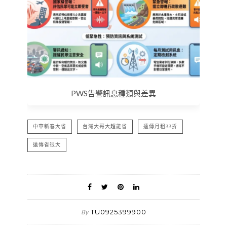
PWS告警訊息種類與差異
中華新春大省
台灣大哥大超能省
遠傳月租33折
遠傳省很大
TU0925399900
By