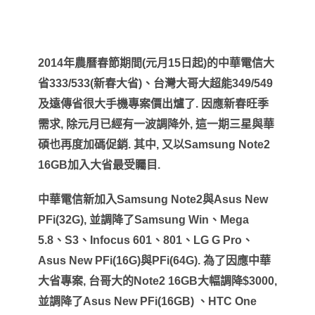
2014
年農曆春節期間
(
元月
15
日起
)
的中華電信大
省
333/533(
新春大省
)
、台灣大哥大超能
349/549
及遠傳省很大手機專案價出爐了
.
因應新春旺季
需求
,
除元月已經有一波調降外
,
這一期三星與華
碩也再度加碼促銷
.
其中
,
又以
Samsung Note2
16GB
加入大省最受矚目
.
中華電信新加入
Samsung Note2
與
Asus New
PFi(32G),
並調降了
Samsung Win
、
Mega
5.8
、
S3
、
Infocus 601
、
801
、
LG G Pro
、
Asus New PFi(16G)
與
PFi(64G).
為了因應中華
大省專案
,
台哥大的
Note2 16GB
大幅調降
$3000,
並調降了
Asus New PFi(16GB)
、
HTC One