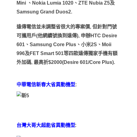
Mini
、
Nokia Lumia 1020
、
ZTE Nubia Z5
及
Samsung Grand Duos2.
遠傳電信並未調整省很大的專案價
,
但針對門號
可攜用戶
(
他網續號換到遠傳
),
申辦
HTC Desire
601
、
Samsung Core Plus
、小米
2S
、
Moii
996
及
FET Smart 501
等四款遠傳獨家手機有額
外加碼
,
最高折
$2000(Desire 601/Core Plus).
中華電信新春大省異動機型
:
:
台灣大哥大超能省異動機型