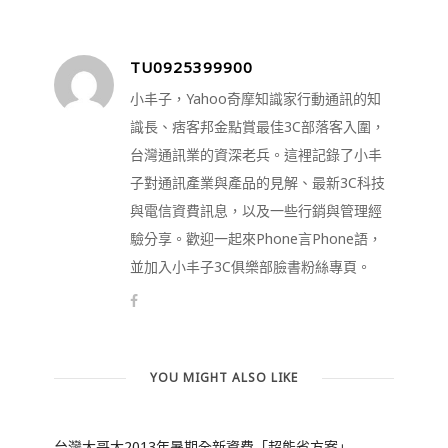
TU0925399900
小丰子，Yahoo奇摩知識家行動通訊的知
識長、痞客邦金點賞最佳3C部落客入圍，
台灣通訊業的資深老兵。這裡記錄了小丰
子對通訊產業與產品的見解、最新3C科技
與電信資費訊息，以及一些行銷與管理經
驗分享。歡迎一起來Phone言Phone語，
並加入小丰子3C俱樂部臉書粉絲專頁。
YOU MIGHT ALSO LIKE
台灣大哥大2013年暑期全新資費「超能省方案」