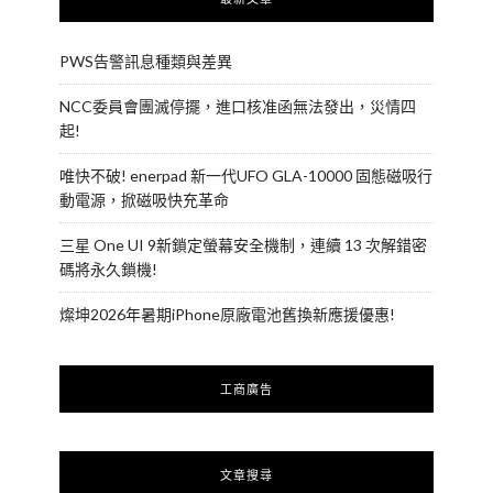
PWS告警訊息種類與差異
NCC委員會團滅停擺，進口核准函無法發出，災情四
起!
唯快不破! enerpad 新一代UFO GLA-10000 固態磁吸行
動電源，掀磁吸快充革命
三星 One UI 9新鎖定螢幕安全機制，連續 13 次解錯密
碼將永久鎖機!
燦坤2026年暑期iPhone原廠電池舊換新應援優惠!
工商廣告
文章搜尋