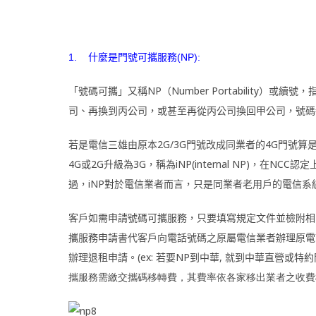
1.
什麼是門號可攜服務
(NP):
「號碼可攜」又稱NP（Number Portability
司、再換到丙公司，或甚至再從丙公司換回甲公司，號碼
若是電信三雄由原本2G/3G門號改成同業者的4G門號算是N
4G或2G升級為3G，稱為iNP(internal NP)，
過，iNP對於電信業者而言，只是同業者老用戶的電信
客戶如需申請號碼可攜服務，只要填寫規定文件並檢附相
攜服務申請書代客戶向電話號碼之原屬電信業者辦理原電
辦理退租申請。
(ex:
若要
NP
到中華
,
就到中華直營或特約
攜服務需繳交攜碼移轉費，其費率依各家移出業者之收費標