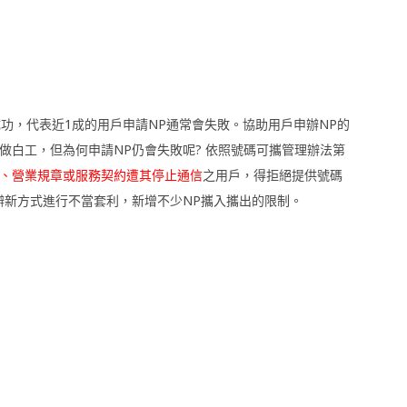
會成功，代表近1成的用戶申請NP通常會失敗。協助用戶申辦NP的
做白工，但為何申請NP仍會失敗呢? 依照號碼可攜管理辦法第
、營業規章或服務契約遭其停止通信
之用戶，得拒絕提供號碼
辦新方式進行不當套利，新增不少NP攜入攜出的限制。