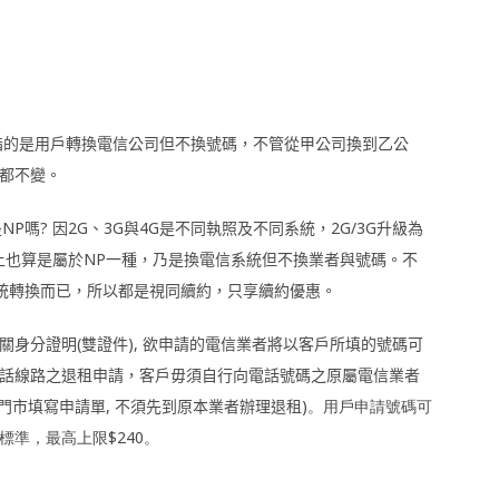
）或續號，指的是用戶轉換電信公司但不換號碼，不管從甲公司換到乙公
都不變。
P嗎? 因2G、3G與4G是不同執照及不同系統，2G/3G升級為
在NCC認定上也算是屬於NP一種，乃是換電信系統但不換業者與號碼。不
系統轉換而已，所以都是視同續約，只享續約優惠。
關身分證明
(
雙證件
)
,
欲申請的電信業者將以客戶所填的號碼可
話線路之退租申請，客戶毋須自行向電話號碼之原屬電信業者
門市填寫申請單
,
不須先到原本業者辦理退租
)。用戶申請號碼可
準，最高上限$240。