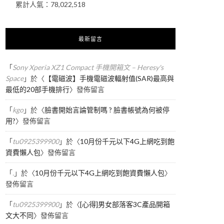
累計人氣：
78,022,518
最新留言
「
Sony Xperia XZ1 Compact 手機開箱文 – Heresy's
Space
」於〈
【電磁波】手機電磁波輻射值(SAR)最高與
最低的20部手機排行
〉發佈留言
「
kgo
」於〈
臉書開始言論管制嗎 ? 臉書帳號為何被停
用?
〉發佈留言
「
tu0925399900
」於〈
10月份千元以下4G上網吃到飽
資費懶人包
〉發佈留言
「
.
」於〈
10月份千元以下4G上網吃到飽資費懶人包
〉
發佈留言
「
tu0925399900
」於〈
[心得]男女部落客3C產品開箱
文大不同
〉發佈留言