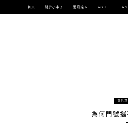
首頁
關於小丰子
通訊達人
4G LTE
AN
電信常
為何門號攜碼