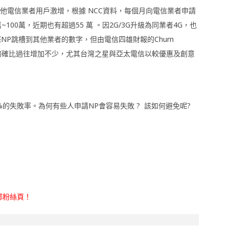
其他電信業者用戶激增，根據 NCC資料，每個月向電信業者申請
00萬，近期也有超過55 萬 。因2G/3G升級為同業者4G，也
實際NP跳槽到其他業者的數字，但由電信四雄財報的Churn
用戶的確比過往增加不少，尤其台灣之星與亞太電信以較優惠及創意
的失敗率。為何有些人申請NP會容易失敗 ? 該如何避免呢?
部粉絲頁！