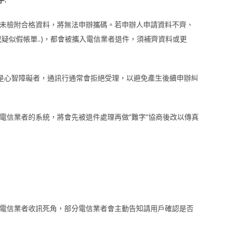
未檢附合格資料，將無法申辦攜碼。若申辦人申請資料不齊、
疑似假帳單..)，都會被攜入電信業者退件，須補齊資料或更
似是心智障礙者，通訊行通常會拒絕受理，以避免產生後續申辦糾
電信業者的系統，將會先被退件處理再做”難字”協商後改以傳真
電信業者收訊死角，部分電信業者會主動告知請用戶確認是否