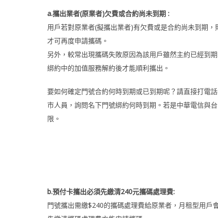
a.攜出業者(原業者)欠費或合約尚未到期 :
用戶若對原業者(擬攜出業者)有欠費或是合約尚未到期
才可再度申請攜碼。
另外，較常出現攜碼失敗原因為該用戶雖然主約已經到期
綁約中的加值服務解約後才能順利攜出。
要如何確定門號合約何時到期或已到期呢？請直接打電話
市人員，詢問名下門號綁約何時到期。若是中華電信與台
限。
b.預付卡攜出必須先繳清240元攜碼處理費:
門號攜出需繳$240的攜碼處理費給原業者，月租型用