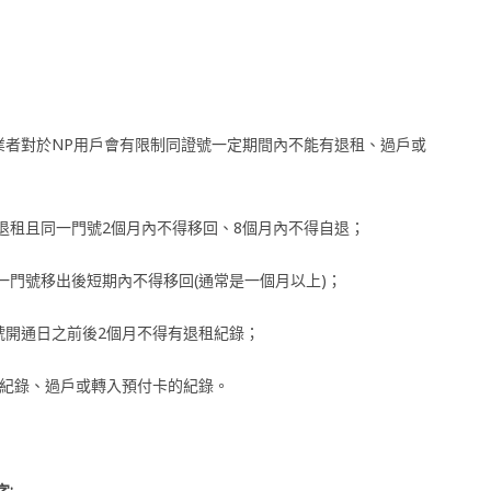
業者對於NP用戶會有限制同證號一定期間內不能有退租、過戶或
號退租且同一門號2個月內不得移回、8個月內不得自退；
一門號移出後短期內不得移回(通常是一個月以上)；
號開通日之前後2個月不得有退租紀錄；
租紀錄、過戶或轉入預付卡的紀錄。
: