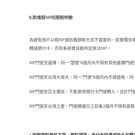
b.防堵假NP的限制申辦:
為避免用戶以假NP或拆舊辦新方式不當套利，民營電信
轉成預付卡，否則系統會自動判定無法NP。
NP門號至遠傳，同一”證號”6個月內不得有其他遠傳門
NP門號至台灣大哥大，同一”門號”6個月內不得退租，同
NP門號至亞太電信，不能使用預付卡門號轉入，且於門
NP門號至台灣之星，門號開通日之前後2個月不得有退
c.
申辦資料資格不符，資料錯誤
、
身分有疑慮或姓名有難字