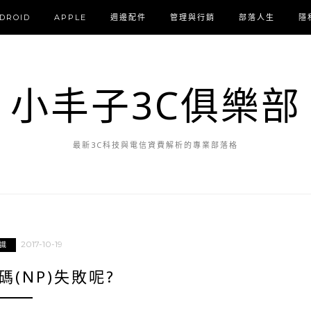
DROID
APPLE
週邊配件
管理與行銷
部落人生
隱
小丰子3C俱樂部
最新3C科技與電信資費解析的專業部落格
2017-10-19
識
(NP)失敗呢?