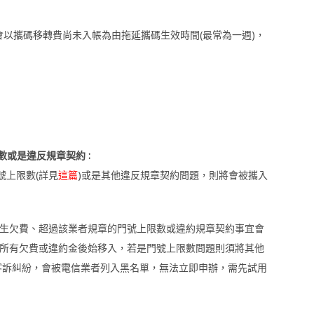
以攜碼移轉費尚未入帳為由拖延攜碼生效時間(最常為一週)，
或是違反規章契約 :
號上限數(詳見
這篇
)或是其他違反規章契約問題，則將會被攜入
生欠費、超過該業者規章的門號上限數或違約規章契約事宜會
所有欠費或違約金後始移入，若是門號上限數問題則須將其他
客訴糾紛，會被電信業者列入黑名單，無法立即申辦，需先試用