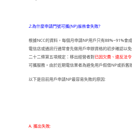
2.
為什麼申請門號可攜
(NP)服務
會失敗
?
根據NCC的資料，每個月申請NP用戶只有88%~91%
電信店或通訊行通常會先做用戶申辦資格的初步確認以免
二十二條第五項規定：移出經營者對
已因欠費、違反法令
可攜服務。由於近期電信業者為避免用戶假借NP或拆舊
以下是目前用戶申請NP最容易失敗的原因:
A. 攜出失敗: