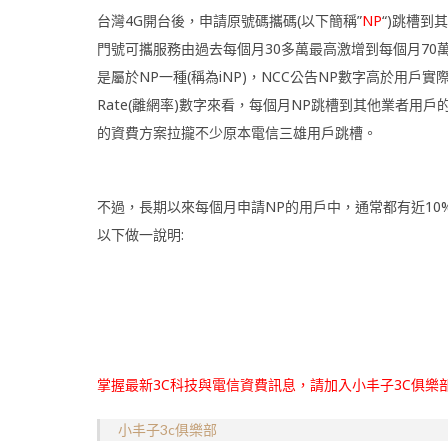
台灣4G開台後，申請原號碼攜碼(以下簡稱”
NP
“)跳槽到
門號可攜服務由過去每個月30多萬最高激增到每個月70萬~1
是屬於NP一種(稱為iNP)，NCC公告NP數字高於用戶
Rate(離網率)數字來看，每個月NP跳槽到其他業者
的資費方案拉攏不少原本電信三雄用戶跳槽。
不過，長期以來每個月申請NP的用戶中，通常都有近10%
以下做一說明:
掌握最新3C科技與電信資費訊息，請加入小丰子3C俱樂
小丰子3c俱樂部