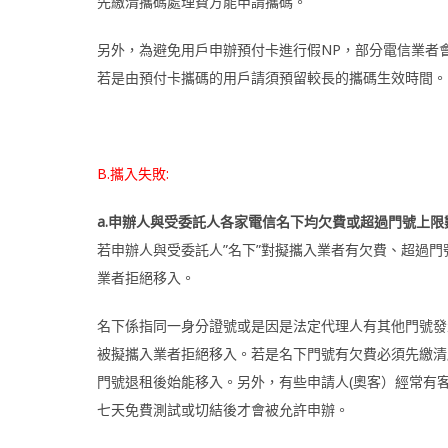
先繳清攜碼處理費方能申請攜碼。
另外，為避免用戶申辦預付卡進行假NP，部分電信業者會
若是由預付卡攜碼的用戶請須預留較長的攜碼生效時間。
B.攜入失敗:
a.
申辦人與受委託人各家電信名下均欠費或超過門號上限數
若申辦人與受委託人”名下”對擬攜入業者有欠費、超過門
業者拒絕移入。
名下係指同一身分證號或是因是法定代理人有其他門號發
被擬攜入業者拒絕移入。若是名下門號有欠費必須先繳清
門號退租後始能移入。另外，有些申請人(奧客）經常有
七天免費測試或切結後才會被允許申辦。