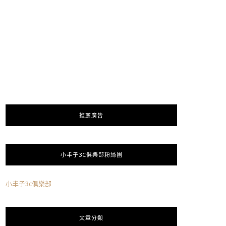
推薦廣告
小丰子3C俱樂部粉絲團
小丰子3c俱樂部
文章分類