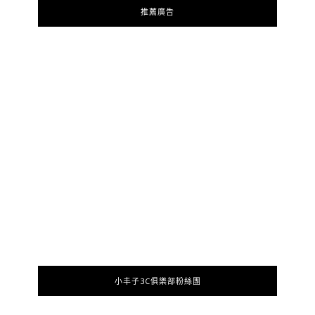
推薦廣告
小丰子3C俱樂部粉絲團