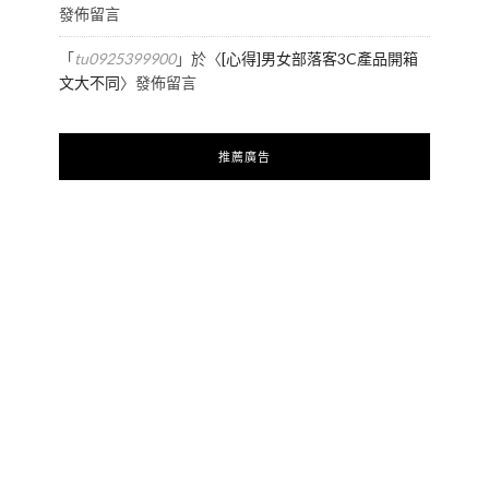
發佈留言
「
tu0925399900
」於〈
[心得]男女部落客3C產品開箱
文大不同
〉發佈留言
推薦廣告