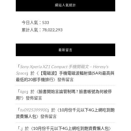
網站人氣統計
今日人氣：
533
累計人氣：
78,022,293
最新留言
「
Sony Xperia XZ1 Compact 手機開箱文 – Heresy's
Space
」於〈
【電磁波】手機電磁波輻射值(SAR)最高與
最低的20部手機排行
〉發佈留言
「
kgo
」於〈
臉書開始言論管制嗎 ? 臉書帳號為何被停
用?
〉發佈留言
「
tu0925399900
」於〈
10月份千元以下4G上網吃到飽
資費懶人包
〉發佈留言
「
.
」於〈
10月份千元以下4G上網吃到飽資費懶人包
〉