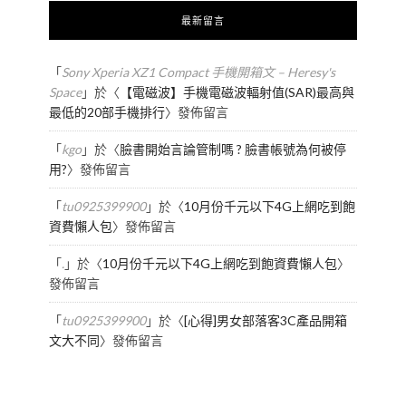
最新留言
「
Sony Xperia XZ1 Compact 手機開箱文 – Heresy's
Space
」於〈
【電磁波】手機電磁波輻射值(SAR)最高與
最低的20部手機排行
〉發佈留言
「
kgo
」於〈
臉書開始言論管制嗎 ? 臉書帳號為何被停
用?
〉發佈留言
「
tu0925399900
」於〈
10月份千元以下4G上網吃到飽
資費懶人包
〉發佈留言
「
.
」於〈
10月份千元以下4G上網吃到飽資費懶人包
〉
發佈留言
「
tu0925399900
」於〈
[心得]男女部落客3C產品開箱
文大不同
〉發佈留言