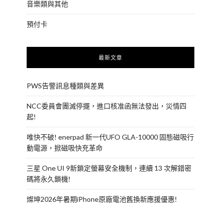
音樂類與其他
預付卡
最新文章
PWS告警訊息種類與差異
NCC委員會團滅停擺，進口核准函無法發出，災情四
起!
唯快不破! enerpad 新一代UFO GLA-10000 固態磁吸行
動電源，掀磁吸快充革命
三星 One UI 9新鎖定螢幕安全機制，連續 13 次解錯密
碼將永久鎖機!
燦坤2026年暑期iPhone原廠電池舊換新應援優惠!