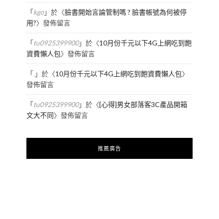
「
kgo
」於〈
臉書開始言論管制嗎 ? 臉書帳號為何被停
用?
〉發佈留言
「
tu0925399900
」於〈
10月份千元以下4G上網吃到飽
資費懶人包
〉發佈留言
「
.
」於〈
10月份千元以下4G上網吃到飽資費懶人包
〉
發佈留言
「
tu0925399900
」於〈
[心得]男女部落客3C產品開箱
文大不同
〉發佈留言
推薦廣告