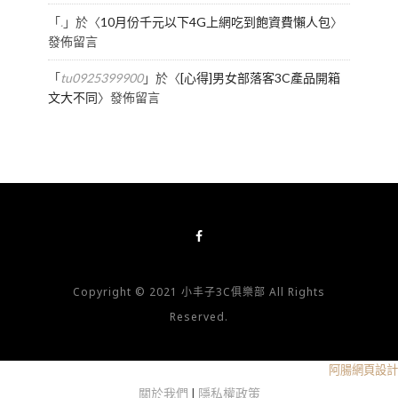
「
.
」於〈
10月份千元以下4G上網吃到飽資費懶人包
〉
發佈留言
「
tu0925399900
」於〈
[心得]男女部落客3C產品開箱
文大不同
〉發佈留言
Copyright © 2021 小丰子3C俱樂部 All Rights
Reserved.
阿腸網頁設計
關於我們
|
隱私權政策