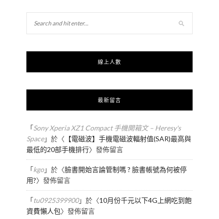
線上人數
最新留言
「
Sony Xperia XZ1 Compact 手機開箱文 – Heresy's
Space
」於〈
【電磁波】手機電磁波輻射值(SAR)最高與
最低的20部手機排行
〉發佈留言
「
kgo
」於〈
臉書開始言論管制嗎 ? 臉書帳號為何被停
用?
〉發佈留言
「
tu0925399900
」於〈
10月份千元以下4G上網吃到飽
資費懶人包
〉發佈留言