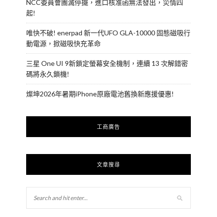
NCC委員會團滅停擺，進口核准函無法發出，災情四
起!
唯快不破! enerpad 新一代UFO GLA-10000 固態磁吸行
動電源，掀磁吸快充革命
三星 One UI 9新鎖定螢幕安全機制，連續 13 次解錯密
碼將永久鎖機!
燦坤2026年暑期iPhone原廠電池舊換新應援優惠!
工商廣告
文章搜尋