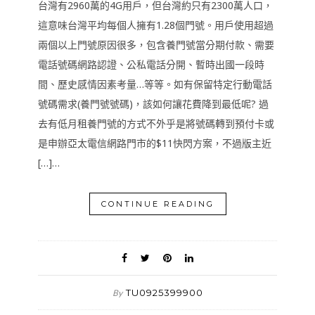
台灣有2960萬的4G用戶，但台灣約只有2300萬人口，
這意味台灣平均每個人擁有1.28個門號。用戶使用超過
兩個以上門號原因很多，包含養門號當分期付款、需要
電話號碼網路認證、公私電話分開、暫時出國一段時
間、歷史感情因素考量…等等。如有保留特定行動電話
號碼需求(養門號號碼)，該如何讓花費降到最低呢? 過
去有低月租養門號的方式不外乎是將號碼轉到預付卡或
是申辦亞太電信網路門市的$11快閃方案，不過版主近
[…]…
CONTINUE READING
TU0925399900
By