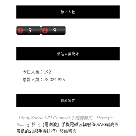
線上人數
網站人氣統計
今日人氣：
192
累計人氣：
78,024,925
最新留言
「
Sony Xperia XZ1 Compact 手機開箱文 – Heresy's
Space
」於〈
【電磁波】手機電磁波輻射值(SAR)最高與
最低的20部手機排行
〉發佈留言