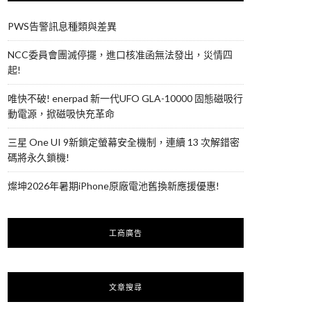
PWS告警訊息種類與差異
NCC委員會團滅停擺，進口核准函無法發出，災情四
起!
唯快不破! enerpad 新一代UFO GLA-10000 固態磁吸行
動電源，掀磁吸快充革命
三星 One UI 9新鎖定螢幕安全機制，連續 13 次解錯密
碼將永久鎖機!
燦坤2026年暑期iPhone原廠電池舊換新應援優惠!
工商廣告
文章搜尋