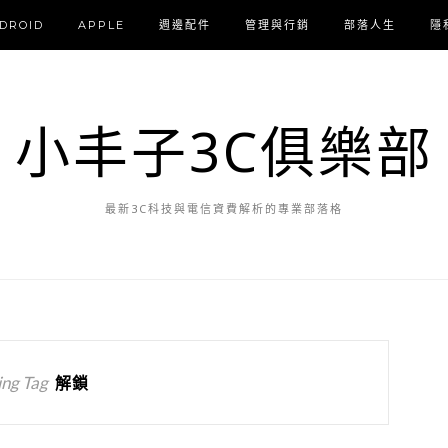
DROID
APPLE
週邊配件
管理與行銷
部落人生
隱
小丰子3C俱樂部
最新3C科技與電信資費解析的專業部落格
ng Tag
解鎖