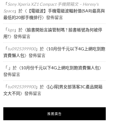
「
Sony Xperia XZ1 Compact 手機開箱文 – Heresy's
Space
」於〈
【電磁波】手機電磁波輻射值(SAR)最高與
最低的20部手機排行
〉發佈留言
「
kgo
」於〈
臉書開始言論管制嗎 ? 臉書帳號為何被停
用?
〉發佈留言
「
tu0925399900
」於〈
10月份千元以下4G上網吃到飽
資費懶人包
〉發佈留言
「
.
」於〈
10月份千元以下4G上網吃到飽資費懶人包
〉
發佈留言
「
tu0925399900
」於〈
[心得]男女部落客3C產品開箱
文大不同
〉發佈留言
推薦廣告