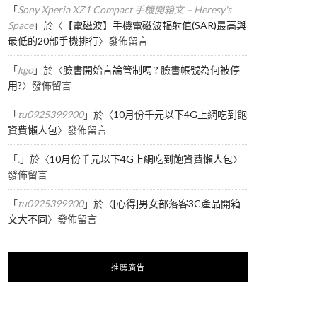
「
Sony Xperia XZ1 Compact 手機開箱文 – Heresy's
Space
」於〈
【電磁波】手機電磁波輻射值(SAR)最高與
最低的20部手機排行
〉發佈留言
「
kgo
」於〈
臉書開始言論管制嗎 ? 臉書帳號為何被停
用?
〉發佈留言
「
tu0925399900
」於〈
10月份千元以下4G上網吃到飽
資費懶人包
〉發佈留言
「
.
」於〈
10月份千元以下4G上網吃到飽資費懶人包
〉
發佈留言
「
tu0925399900
」於〈
[心得]男女部落客3C產品開箱
文大不同
〉發佈留言
推薦廣告