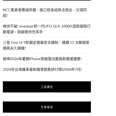
NCC委員會團滅停擺，進口核准函無法發出，災情四
起!
唯快不破! enerpad 新一代UFO GLA-10000 固態磁吸行
動電源，掀磁吸快充革命
三星 One UI 9新鎖定螢幕安全機制，連續 13 次解錯密
碼將永久鎖機!
燦坤2026年暑期iPhone原廠電池舊換新應援優惠!
2026年台灣機車最新機車銷售排行榜(2026年7月)
工商廣告
文章搜尋