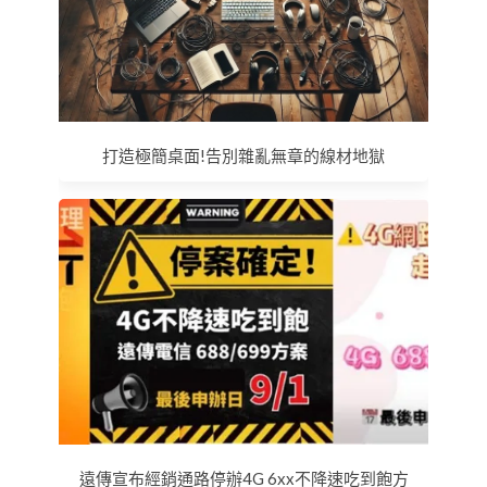
打造極簡桌面!告別雜亂無章的線材地獄
遠傳宣布經銷通路停辦4G 6xx不降速吃到飽方