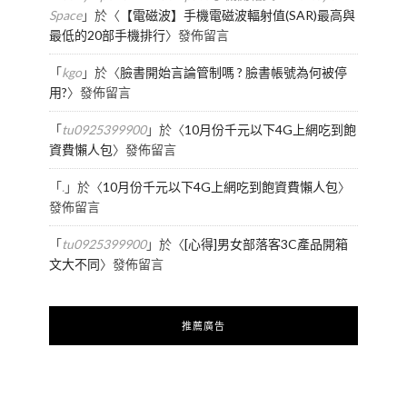
Space
」於〈
【電磁波】手機電磁波輻射值(SAR)最高與
最低的20部手機排行
〉發佈留言
「
kgo
」於〈
臉書開始言論管制嗎 ? 臉書帳號為何被停
用?
〉發佈留言
「
tu0925399900
」於〈
10月份千元以下4G上網吃到飽
資費懶人包
〉發佈留言
「
.
」於〈
10月份千元以下4G上網吃到飽資費懶人包
〉
發佈留言
「
tu0925399900
」於〈
[心得]男女部落客3C產品開箱
文大不同
〉發佈留言
推薦廣告