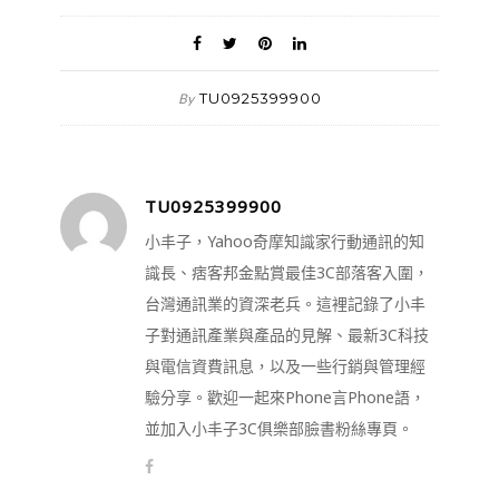
TU0925399900
By
TU0925399900
小丰子，Yahoo奇摩知識家行動通訊的知
識長、痞客邦金點賞最佳3C部落客入圍，
台灣通訊業的資深老兵。這裡記錄了小丰
子對通訊產業與產品的見解、最新3C科技
與電信資費訊息，以及一些行銷與管理經
驗分享。歡迎一起來Phone言Phone語，
並加入小丰子3C俱樂部臉書粉絲專頁。