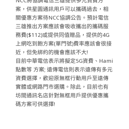
NCC將協調電信三雄提供多元資費方
案，供星圓通訊用戶可以攜碼過去，相
關優惠方案待NCC協調公告。預計電信
三雄推出方案應該會吸收攜出的攜碼服
務費($112)或提供同值贈品，提供的4G
上網吃到飽方案(單門號)費率應該會很接
近，但免綁約的機會應該不大!
目前中華電信表示
將擬定5G資費、Hami
點數等
方案; 遠傳電信則表示遠傳有多元
資費選擇，歡迎原無框行
動用戶至遠傳
實體或網路門市選購。除此，目前也有
坊間通訊名店針對無框用戶提供優惠攜
碼方案可供選擇!