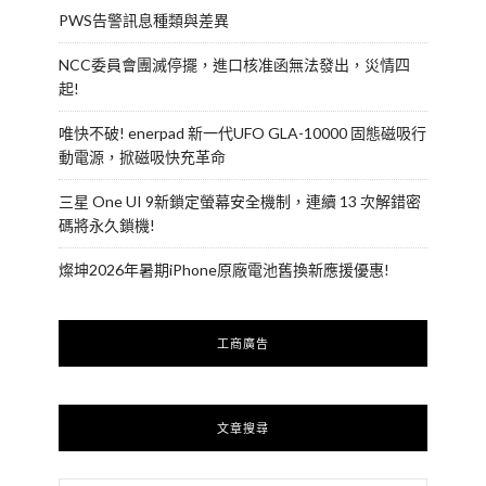
PWS告警訊息種類與差異
NCC委員會團滅停擺，進口核准函無法發出，災情四
起!
唯快不破! enerpad 新一代UFO GLA-10000 固態磁吸行
動電源，掀磁吸快充革命
三星 One UI 9新鎖定螢幕安全機制，連續 13 次解錯密
碼將永久鎖機!
燦坤2026年暑期iPhone原廠電池舊換新應援優惠!
工商廣告
文章搜尋