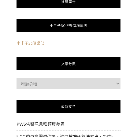
推薦廣告
小丰子3C俱樂部粉絲團
小丰子3c俱樂部
文章分類
最新文章
PWS告警訊息種類與差異
NCC委員會團滅停擺，進口核准函無法發出，災情四