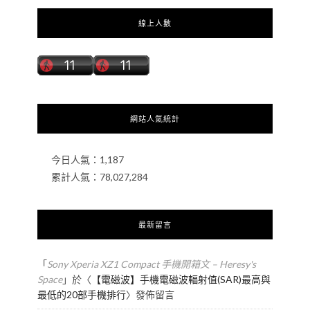
線上人數
網站人氣統計
今日人氣：
1,187
累計人氣：
78,027,284
最新留言
「
Sony Xperia XZ1 Compact 手機開箱文 – Heresy's
Space
」於〈
【電磁波】手機電磁波輻射值(SAR)最高與
最低的20部手機排行
〉發佈留言