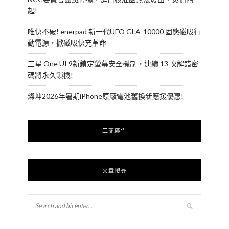
起!
唯快不破! enerpad 新一代UFO GLA-10000 固態磁吸行
動電源，掀磁吸快充革命
三星 One UI 9新鎖定螢幕安全機制，連續 13 次解錯密
碼將永久鎖機!
燦坤2026年暑期iPhone原廠電池舊換新應援優惠!
工商廣告
文章搜尋