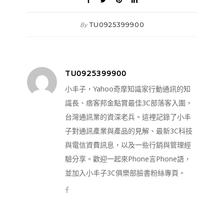
TU0925399900
By
TU0925399900
小丰子，Yahoo奇摩知識家行動通訊的知
識長、痞客邦金點賞最佳3C部落客入圍，
台灣通訊業的資深老兵。這裡記錄了小丰
子對通訊產業與產品的見解、最新3C科技
與電信資費訊息，以及一些行銷與管理經
驗分享。歡迎一起來Phone言Phone語，
並加入小丰子3C俱樂部臉書粉絲專頁。