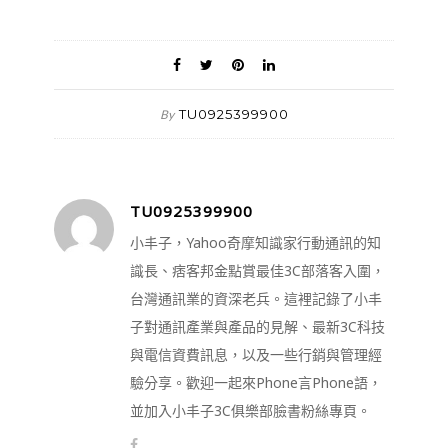
TU0925399900
By
TU0925399900
小丰子，Yahoo奇摩知識家行動通訊的知
識長、痞客邦金點賞最佳3C部落客入圍，
台灣通訊業的資深老兵。這裡記錄了小丰
子對通訊產業與產品的見解、最新3C科技
與電信資費訊息，以及一些行銷與管理經
驗分享。歡迎一起來Phone言Phone語，
並加入小丰子3C俱樂部臉書粉絲專頁。