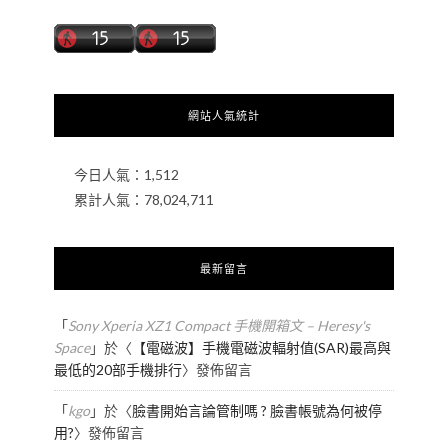
網站人氣統計
今日人氣：
1,512
累計人氣：
78,024,711
最新留言
「
Sony Xperia XZ1 Compact 手機開箱文 – Heresy's
Space
」於〈
【電磁波】手機電磁波輻射值(SAR)最高與
最低的20部手機排行
〉發佈留言
「
kgo
」於〈
臉書開始言論管制嗎 ? 臉書帳號為何被停
用?
〉發佈留言