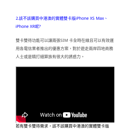
2.該不該購買中港澳的實體雙卡版iPhone XS Max、
iPhone XR呢?
雙卡雙待功能可以讓兩張SIM 卡全時在線且可以有效運
用各電信業者推出的優惠方案，對於遊走兩岸四地商務
人士或是精打細算族有很大的誘惑力。
若有雙卡雙待需求，該不該購買中港澳的實體雙卡版