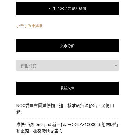
小丰子3C俱樂部粉絲團
小丰子3c俱樂部
文章分類
最新文章
NCC委員會團滅停擺，進口核准函無法發出，災情四
起!
唯快不破! enerpad 新一代UFO GLA-10000 固態磁吸行
動電源，掀磁吸快充革命