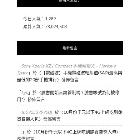
網站人氣統計
今日人氣：
1,289
累計人氣：
78,024,503
最新留言
「
Sony Xperia XZ1 Compact 手機開箱文 – Heresy's
Space
」於〈
【電磁波】手機電磁波輻射值(SAR)最高與
最低的20部手機排行
〉發佈留言
「
kgo
」於〈
臉書開始言論管制嗎 ? 臉書帳號為何被停
用?
〉發佈留言
「
tu0925399900
」於〈
10月份千元以下4G上網吃到飽
資費懶人包
〉發佈留言
「
.
」於〈
10月份千元以下4G上網吃到飽資費懶人包
〉
發佈留言