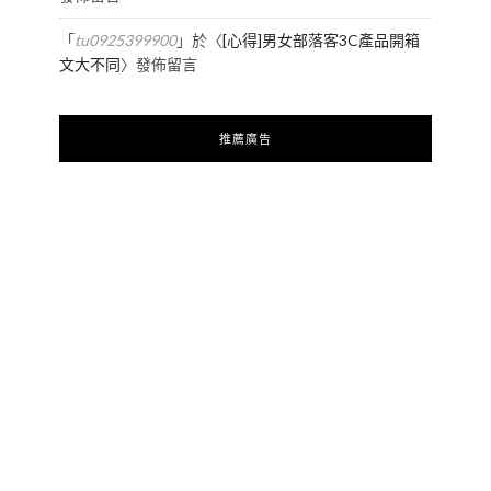
「
tu0925399900
」於〈
[心得]男女部落客3C產品開箱
文大不同
〉發佈留言
推薦廣告