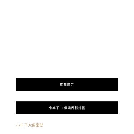
推薦廣告
小丰子3C俱樂部粉絲團
小丰子3c俱樂部