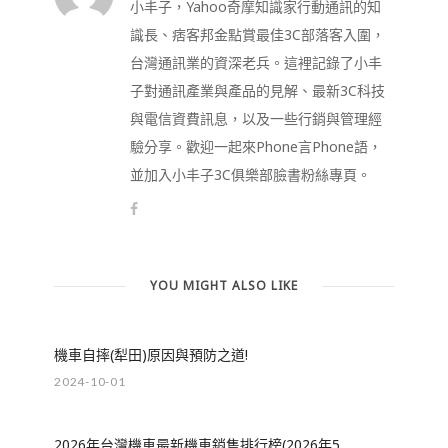
小丰子，Yahoo奇摩知識家行動通訊的知
識長、痞客邦金點賞最佳3C部落客入圍，
台灣通訊業的資深老兵。這裡記錄了小丰
子對通訊產業與產品的見解、最新3C科技
與電信資費訊息，以及一些行銷與管理經
驗分享。歡迎一起來Phone言Phone語，
並加入小丰子3C俱樂部臉書粉絲專頁。
YOU MIGHT ALSO LIKE
機車自摔(犁田)原因與預防之道!
2024-10-01
2026年台灣機車最新機車銷售排行榜(2026年5