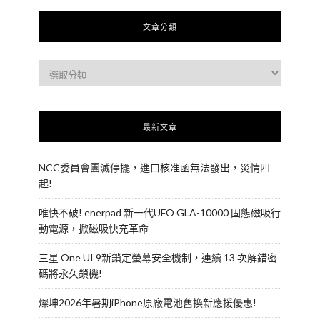
文章分類
最新文章
NCC委員會團滅停擺，進口核准函無法發出，災情四
起!
唯快不破! enerpad 新一代UFO GLA-10000 固態磁吸行
動電源，掀磁吸快充革命
三星 One UI 9新鎖定螢幕安全機制，連續 13 次解錯密
碼將永久鎖機!
燦坤2026年暑期iPhone原廠電池舊換新應援優惠!