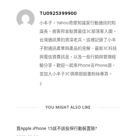
TU0925399900
小丰子，Yahoo奇摩知識家行動通訊的知
識長、痞客邦金點賞最佳3C部落客入圍，
台灣通訊業的資深老兵。這裡記錄了小丰
子對通訊產業與產品的見解、最新3C科技
與電信資費訊息，以及一些行銷與管理經
驗分享。歡迎一起來Phone言Phone語，
並加入小丰子3C俱樂部臉書粉絲專頁。
YOU MIGHT ALSO LIKE
買Apple iPhone 15該不該投保行動裝置險?