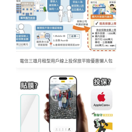
電信三雄月租型用戶線上投保旅平險優惠懶人包