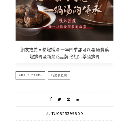
網友推薦 • 精燉補湯 一年四季都可以喝 康寶藥
燉排骨全新網路品牌 老祖宗藥膳排骨
APPLE CARE+
行動裝置險
TU0925399900
By