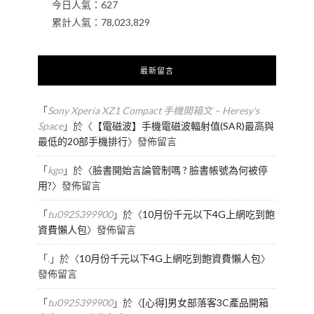
今日人氣：
627
累計人氣：
78,023,829
最新留言
「
Sony Xperia XZ1 Compact 手機開箱文 – Heresy's
Space
」於〈
【電磁波】手機電磁波輻射值(SAR)最高與
最低的20部手機排行
〉發佈留言
「
kgo
」於〈
臉書開始言論管制嗎 ? 臉書帳號為何被停
用?
〉發佈留言
「
tu0925399900
」於〈
10月份千元以下4G上網吃到飽
資費懶人包
〉發佈留言
「
.
」於〈
10月份千元以下4G上網吃到飽資費懶人包
〉
發佈留言
「
tu0925399900
」於〈
[心得]男女部落客3C產品開箱