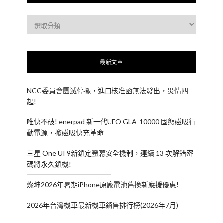
最新文章
NCC委員會團滅停擺，進口核准函無法發出，災情四
起!
唯快不破! enerpad 新一代UFO GLA-10000 固態磁吸行
動電源，掀磁吸快充革命
三星 One UI 9新鎖定螢幕安全機制，連續 13 次解錯密
碼將永久鎖機!
燦坤2026年暑期iPhone原廠電池舊換新應援優惠!
2026年台灣機車最新機車銷售排行榜(2026年7月)