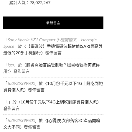
累計人氣：
78,022,267
最新留言
「
Sony Xperia XZ1 Compact 手機開箱文 – Heresy's
Space
」於〈
【電磁波】手機電磁波輻射值(SAR)最高與
最低的20部手機排行
〉發佈留言
「
kgo
」於〈
臉書開始言論管制嗎 ? 臉書帳號為何被停
用?
〉發佈留言
「
tu0925399900
」於〈
10月份千元以下4G上網吃到飽
資費懶人包
〉發佈留言
「
.
」於〈
10月份千元以下4G上網吃到飽資費懶人包
〉
發佈留言
「
tu0925399900
」於〈
[心得]男女部落客3C產品開箱
文大不同
〉發佈留言