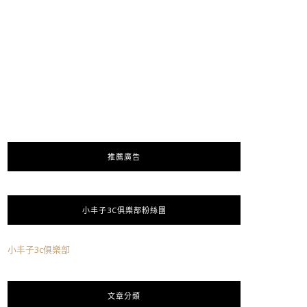
推薦廣告
小丰子3C俱樂部粉絲團
小丰子3c俱樂部
文章分類