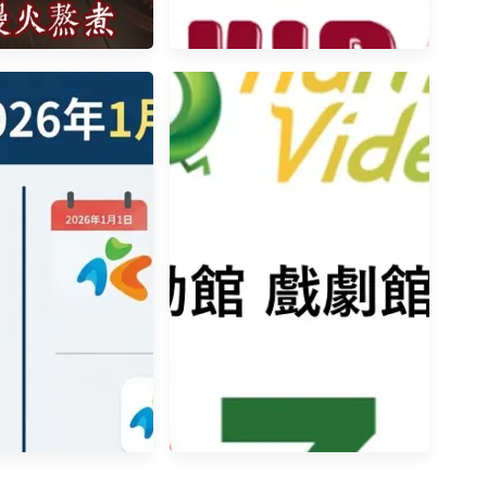
 精燉補湯 一年四季都
KKTV宣布與LINE TV合併，
寶藥燉排骨全新網路品
KKTV於2025年12月31日停運
老祖宗藥膳排骨