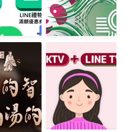
 Premium」是什麼?
東南亞外送龍頭Grab宣布6億美
emium訂閱服務懶人包
元收購台灣foodpanda!