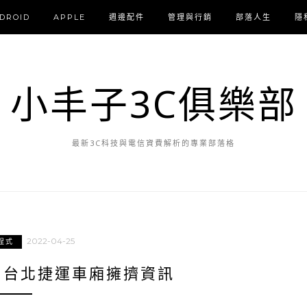
DROID
APPLE
週邊配件
管理與行銷
部落人生
隱
小丰子3C俱樂部
最新3C科技與電信資費解析的專業部落格
2022-04-25
程式
新增台北捷運車廂擁擠資訊