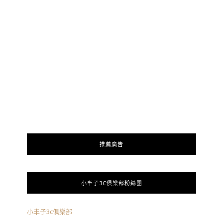
推薦廣告
小丰子3C俱樂部粉絲團
小丰子3c俱樂部