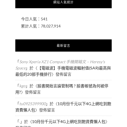
網站人氣統計
今日人氣：
541
累計人氣：
78,027,914
最新留言
「
Sony Xperia XZ1 Compact 手機開箱文 – Heresy's
Space
」於〈
【電磁波】手機電磁波輻射值(SAR)最高與
最低的20部手機排行
〉發佈留言
「
kgo
」於〈
臉書開始言論管制嗎 ? 臉書帳號為何被停
用?
〉發佈留言
「
tu0925399900
」於〈
10月份千元以下4G上網吃到飽
資費懶人包
〉發佈留言
「
.
」於〈
10月份千元以下4G上網吃到飽資費懶人包
〉