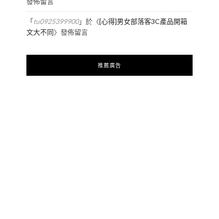
發佈留言
「
tu0925399900
」於〈
[心得]男女部落客3C產品開箱
文大不同
〉發佈留言
推薦廣告