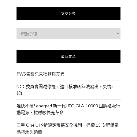
文章分類
最新文章
PWS告警訊息種類與差異
NCC委員會團滅停擺，進口核准函無法發出，災情四
起!
唯快不破! enerpad 新一代UFO GLA-10000 固態磁吸行
動電源，掀磁吸快充革命
三星 One UI 9新鎖定螢幕安全機制，連續 13 次解錯密
碼將永久鎖機!