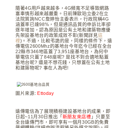
隨著4G用戶越來越多，4G頻寬不足導致網路
塞車情形越來越嚴重
。
日前陳歐珀立委2在立
法院質詢NCC詹婷怡主委表示，行政院稱4G
涵蓋率已達98%，但是通訊品質的申訴比率卻
逐年增加，認為原因是公有土地和建築物應優
先架設基地台的政策成效不彰(新聞詳見
這
裡
)。不過
，比較弔詭的是
，同樣的條件下
，遠
傳電信2600Mhz的基地台今年迄今已經在全台
22縣市346地區蓋了
3,951座基地台
，為何中
華電信只蓋了848座呢? 是找不到合適地點蓋
基地台呢? 還是不想花錢
，只想蓋在
公有土地
和建築物呢? 事在人為吧!
圖片來源:
Ettoday
遠傳電信為了展現積極建設基地台的成果
，
即
日起~11月30日推出「
新朋友來店禮
」只要至
全台遠傳門市，即可享有一個月30GB的免費
飆網體驗(詳細申辦流程將另外撰文說明)。這