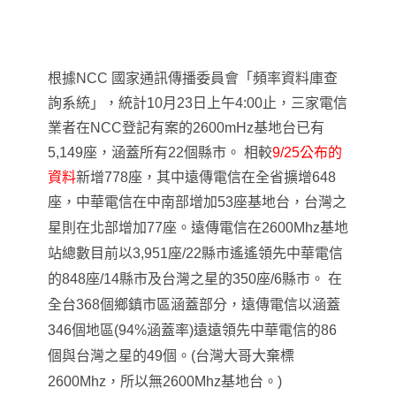
根據NCC 國家通訊傳播委員會「頻率資料庫查
詢系統」，統計10月23日上午4:00止，三家電信
業者在NCC登記有案的2600mHz基地台已有
5,149座，涵蓋所有22個縣市。 相較
9/25公布的
資料
新增778座，其中遠傳電信在全省擴增648
座
，中華電信在中南部增加53座基地台
，台灣之
星則在北部增加77座
。
遠傳電信在
2600Mhz
基地
站總數目前以3,951座/22縣市遙遙領先中華電信
的848座/14縣市及台灣之星的350座/6縣市。 在
全台368個鄉鎮市區涵蓋部分，遠傳電信以涵蓋
346個地區(94%涵蓋率)遠遠領先中華電信的86
個與台灣之星的49個。(台灣大哥大棄標
2600Mhz，所以無2600Mhz基地台。)