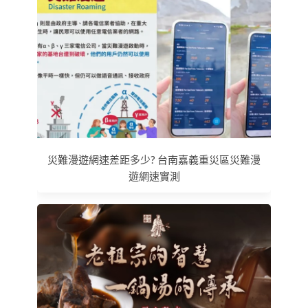
災難漫遊網速差距多少? 台南嘉義重災區災難漫
遊網速實測