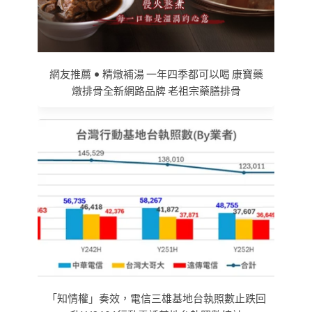
網友推薦 • 精燉補湯 一年四季都可以喝 康寶藥
燉排骨全新網路品牌 老祖宗藥膳排骨
「知情權」奏效，電信三雄基地台執照數止跌回