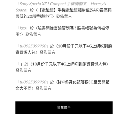
「
Sony Xperia XZ1 Compact 手機開箱文 – Heresy's
Space
」於〈
【電磁波】手機電磁波輻射值(SAR)最高與
最低的20部手機排行
〉發佈留言
「
kgo
」於〈
臉書開始言論管制嗎 ? 臉書帳號為何被停
用?
〉發佈留言
「
tu0925399900
」於〈
10月份千元以下4G上網吃到飽
資費懶人包
〉發佈留言
「
.
」於〈
10月份千元以下4G上網吃到飽資費懶人包
〉
發佈留言
「
tu0925399900
」於〈
[心得]男女部落客3C產品開箱
文大不同
〉發佈留言
推薦廣告