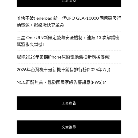
最新文章
唯快不破! enerpad 新一代UFO GLA-10000 固態磁吸行
動電源，掀磁吸快充革命
三星 One UI 9新鎖定螢幕安全機制，連續 13 次解錯密
碼將永久鎖機!
燦坤2026年暑期iPhone原廠電池舊換新應援優惠!
2026年台灣機車最新機車銷售排行榜(2026年7月)
NCC群龍無首，亂發國國家級告警訊息(PWS)!?
工商廣告
文章搜尋