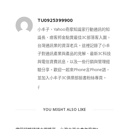
TU0925399900
小丰子，Yahoo奇摩知識家行動通訊的知
識長、痞客邦金點賞最佳3C部落客入圍，
台灣通訊業的資深老兵。這裡記錄了小丰
子對通訊產業與產品的見解、最新3C科技
與電信資費訊息，以及一些行銷與管理經
驗分享。歡迎一起來Phone言Phone語，
並加入小丰子3C俱樂部臉書粉絲專頁。
YOU MIGHT ALSO LIKE