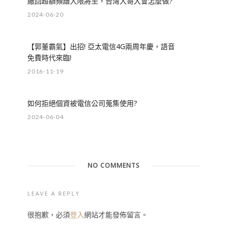
繳回超額頻譜大限將至，台灣大哥大會怎麼做?
2024-06-20
【郭董霸氣】出招! 亞太電信4G兩周年慶，語音
免費時代來臨!
2016-11-19
如何拒絕個資被電信公司蒐集使用?
2024-06-04
NO COMMENTS
LEAVE A REPLY
很抱歉，必須
登入
網站才能發佈留言。