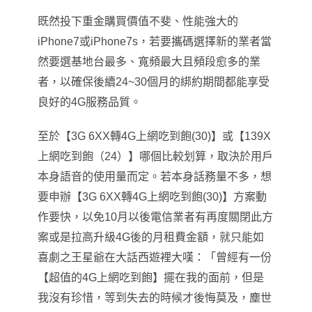
既然投下重金購買價值不斐、性能強大的
iPhone7或iPhone7s
，
若要攜碼選擇新的業者當
然要選基地台最多、寬頻最大且頻段愈多的業
者
，
以確保後續24~30個月的綁約期間都能享受
良好的4G服務品質。
至於【3G 6XX轉4G上網吃到飽(30)】或【139X
上網吃到飽（24）】哪個比較划算，取決於用戶
本身語音的使用量而定。若本身話務量不多，想
要申辦【3G 6XX轉4G上網吃到飽(30)】方案動
作要快，以免10月以後電信業者有再度關閉此方
案或是拉高升級4G後的月租費金額，就只能如
喜劇之王
星爺在大話西遊裡大嘆：「曾經有一份
【超值的4G上網吃到飽】擺在我的面前，但是
我沒有珍惜，等到失去的時候才後悔莫及，塵世