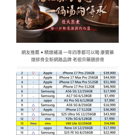
網友推薦 • 精燉補湯 一年四季都可以喝 康寶藥
燉排骨全新網路品牌 老祖宗藥膳排骨