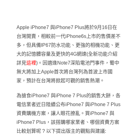
Apple iPhone7
與iPhone7 Plus將於9月16日在
台灣開賣，相較前一代iPhone6s上市的售價差不
多，但具備IP67防水功能、更強的相機功能、更
大的記憶體容量及更快的4G網速(全新功能介紹
詳見
這裡
)。因適逢Note7深陷電池門事件，蜀中
無大將加上
Apple
首次將台灣列為首波上市國
家，預計在台灣將掀起可觀的銷售熱潮。
為搶食iPhone7 與iPhone 7 Plus的銷售大餅
，
各
電信業者
近日
陸續公布iPhone7 與iPhone 7 Plus
資費購機方案
，
讓人眼花撩亂。買iPhone7 與
iPhone7 Plus
，
該搭購哪家業者
、
哪個資費方案
比較划算呢 ? 以下提出版主的觀點與建議: