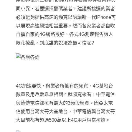
由於各電信三雄iPhone方案專案價與專案內容大
同小異，若要選擇攜碼業者
，
建議所挑選的業者
必須能夠提供高速的頻寬以讓讓新一代iPhone可
以展現高速飆速相當重要。
然而各家
業者都自吹
自擂自家的4G網路最好，各式4G測速報告讓人
眼花撩亂，到底誰的說法為最可信呢?
4G
網速要快，與業者所擁有的頻寬、4G基地台
數量及用戶數息息相關。就頻寬來看，中華電信
與遠傳電信都擁有最大的3頻段頻寬。因亞太電
信使用台灣大哥大基地台，中華電信與台灣大哥
大目前都有超過500萬以上4G用戶相當擁擠。