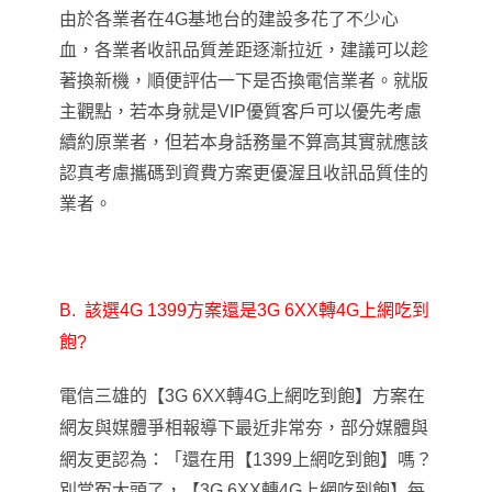
由於各業者在4G基地台的建設多花了不少心
血，各業者收訊品質差距逐漸拉近，建議可以趁
著換新機，順便評估一下是否換電信業者。就版
主觀點，若本身就是VIP優質客戶可以優先考慮
續約原業者，但若本身話務量不算高其實就應該
認真考慮攜碼到資費方案更優渥且收訊品質佳的
業者。
B.
該選4G 1399方案還是3G 6XX轉4G上網吃到
飽?
電信三雄的【3G 6XX轉4G上網吃到飽】方案在
網友與媒體爭相報導下最近非常夯，部分媒體與
網友更認為：
「
還在用【1399上網吃到飽】嗎？
別當冤大頭了，【3G 6XX轉4G上網吃到飽】每