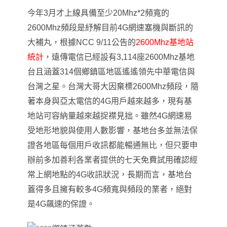
今年3月才上線具備至少20Mhz*2頻寬的
2600Mhz頻段是紓解目前4G網速塞機與斷訊的
大補丸
，
根據NCC 9/11公告的
2600Mhz基地站
統計
，
遠傳電信已經設有3,114座
2600Mhz
基地
台且涵蓋314個鄉鎮區地區遙遙領先中華電信與
台灣之星
。
台灣大哥大因棄標2600Mhz頻段
，
隨
著本身與亞太電信的4G用戶越來越多
，
現有基
地站可容納量越來越捉襟見拙
。
雖然4G網速易
受地形地貌與使用人數影響
，
基地台多並無法保
證各地區每個用戶收訊都能暢通無比
，
但只要申
辦前多加善利各業者提供的七天免費試用確認經
常上網地點的4G收訊狀況
，
長期而言
，
基地台
蓋得多且擁有較多4G頻寬與頻段的業者
，
絕對
是4G飆速的保證。