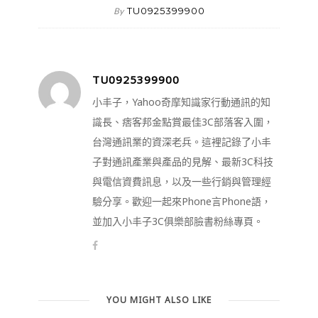
TU0925399900
By
TU0925399900
小丰子，Yahoo奇摩知識家行動通訊的知
識長、痞客邦金點賞最佳3C部落客入圍，
台灣通訊業的資深老兵。這裡記錄了小丰
子對通訊產業與產品的見解、最新3C科技
與電信資費訊息，以及一些行銷與管理經
驗分享。歡迎一起來Phone言Phone語，
並加入小丰子3C俱樂部臉書粉絲專頁。
YOU MIGHT ALSO LIKE