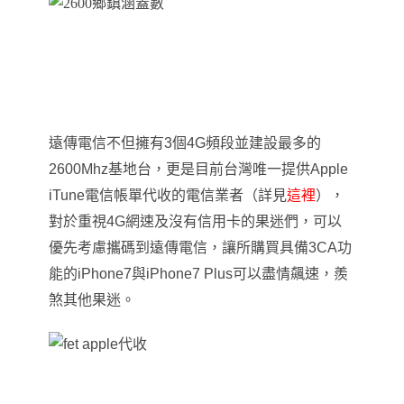
遠傳電信不但擁有3個4G頻段並建設最多的
2600Mhz基地台，更是目前台灣唯一提供Apple
iTune電信帳單代收的電信業者（詳見
這裡
）
，
對於重視4G網速及沒有信用卡的果迷們，可以
優先考慮攜碼到遠傳電信，讓所購買具備3CA功
能
的
iPhone7與iPhone7 Plus可以盡情飆速
，羨
煞其他果迷
。