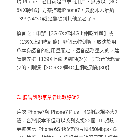
購iPhone。若目前是中華的用戶，無法以【3G
6XX轉4G】方案搭購iPhone7，只能乖乖續約
1399(24/30)或是攜碼到其他業者了。
換言之，申辦【3G 6XX轉4G上網吃到飽】或
【139X上網吃到飽】哪個比較划算，取決於用
戶本身語音的使用量而定。
語音
話務量大的，建
議優先選【139X上網吃到飽(24)】；
語音
話務量
少的，則選【3G 6XX轉4G上網吃到飽(30)】
C.
攜碼到哪家業者比較好呢?
這次iPhone7與iPhone7 Plus
4G
網速規格
大升
級，台灣版本不但可以系列支援23個LTE頻段，
更擁有比 iPhone 6S 快3倍的最快450Mbps 4G