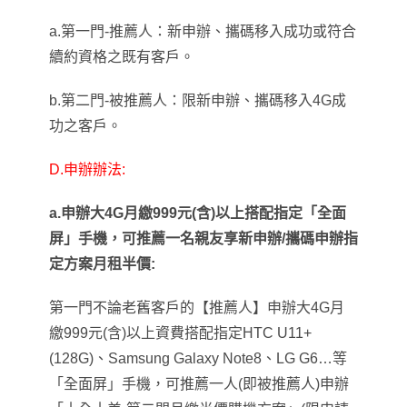
a.第一門-推薦人：新申辦、攜碼移入成功或符合
續約資格之既有客戶。
b.第二門-被推薦人：限新申辦、攜碼移入4G成
功之客戶。
D.申辦辦法:
a.申辦大
4G
月繳
99
9
元
(
含
)
以上搭配指定「全面
屏」手機，可推薦一名親友享新申辦
/
攜碼申辦指
定方案月租半
價:
第一門不論老舊客戶的【推薦人】申辦大
4G
月
繳
99
9
元
(
含
)
以上資費搭配指定
HTC U11+
(128G)
、
Samsung Galaxy Note8
、
LG G6…
等
「全面屏」手機，可推薦一人(即被推薦人)申辦