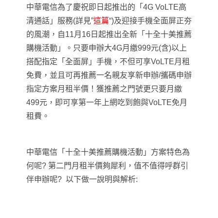
中華電信為了慶祝即日起推出的「
4G VoLTE
高
清通話」服務(詳見”
這篇
“)及迎接手機全面屏正夯
的風潮，自11月16日起推出全新「十全十美推薦
購機活動」。只要申辦大
4G
月繳
99
9
元
(
含
)
以上
搭配指定「全面屏」手機，
不但可享
VoLTE
月租
免費，並且可再推薦一名親友享新申辦
/
攜碼申辦
指定方案月租半
價！獲推薦之門號更只要月繳
499
元，即可享第一年上網吃到飽與
VoLTE
免月
租費。
中華電信「十全十美推薦購機活動」方案特色為
何呢? 第二門月租半價夠犀利，值不值得呼群引
伴申辦呢? 以下做一說明與解析: