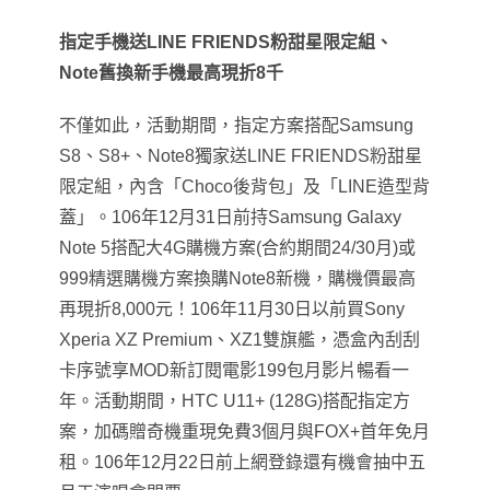
指定手機送
LINE FRIENDS
粉甜星限定組、
Note
舊換新手機最高現折
8
千
不僅如此，活動期間，指定方案搭配
Samsung
S8
、
S8+
、
Note8
獨家送
LINE FRIENDS
粉甜星
限定組，內含「
Choco
後背包」及「
LI
NE
造型背
蓋」。
106
年
12
月
31
日前持
Samsung Galaxy
Note 5
搭配大
4G
購機方案
(
合約期間
24/30
月
)
或
999
精選購機
方案換購
Note8
新機，購機價最高
再現折
8,000
元！
106
年
11
月
30
日以前買
Sony
Xperia XZ Premium
、
XZ1
雙旗艦，憑盒內刮刮
卡序號享
MOD
新訂閱
電影
199
包月影片暢看一
年。活動期間，HTC
U11+ (128G)
搭配指定方
案，加碼贈奇機重現免費
3
個月與
FO
X+
首年免月
租。
106
年
12
月
22
日前上網登錄還有機會抽中五