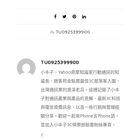
TU0925399900
By
TU0925399900
小丰子，Yahoo奇摩知識家行動通訊的知
識長、痞客邦金點賞最佳3C部落客入圍，
台灣通訊業的資深老兵。這裡記錄了小丰
子對通訊產業與產品的見解、最新3C科技
與電信資費訊息，以及一些行銷與管理經
驗分享。歡迎一起來Phone言Phone語，
並加入小丰子3C俱樂部臉書粉絲專頁。