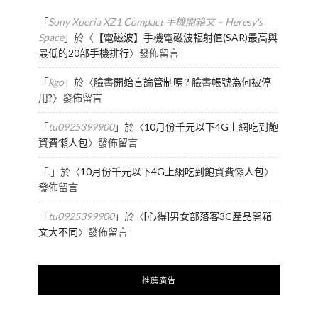
「
Sony Xperia XZ1 Compact 手機開箱文 – Heresy's
Space
」於〈
【電磁波】手機電磁波輻射值(SAR)最高與
最低的20部手機排行
〉發佈留言
「
kgo
」於〈
臉書開始言論管制嗎 ? 臉書帳號為何被停
用?
〉發佈留言
「
tu0925399900
」於〈
10月份千元以下4G上網吃到飽
資費懶人包
〉發佈留言
「
.
」於〈
10月份千元以下4G上網吃到飽資費懶人包
〉
發佈留言
「
tu0925399900
」於〈
[心得]男女部落客3C產品開箱
文大不同
〉發佈留言
推薦廣告