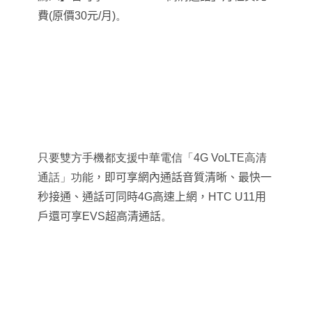
費
(
原價
30
元
/
月
)。
只要雙方手機都支援中華電信「4G VoLTE高清
通話」功能
，即可享網內通話音質清晰、最快一
秒接通、通話可同時4G高速上網，HTC U11用
戶還可享EVS超高清通話
。