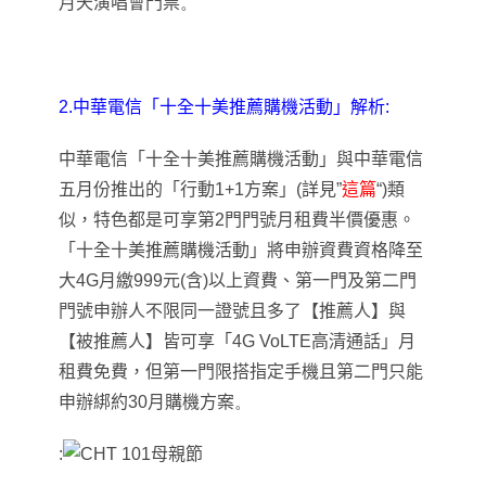
月天演唱會門票
。
2.中華電信「十全十美推薦購機活動」解析:
中華電信「十全十美推薦購機活動」與中華電信
五月份推出的「行動1+1方案」(詳見”
這篇
“)類
似，特色都是可享第2門門號月租費半價優惠。
「十全十美推薦購機活動」將申辦資費資格降至
大
4G
月繳
99
9
元
(
含
)
以上資費、第一門及第二門
門號申辦人不限同一證號且多了【推薦人】與
【被推薦人】皆可享「
4G VoLTE
高清通話」月
租費免費，但第一門限搭指定手機且第二門只能
申辦綁約30月購機方案
。
: