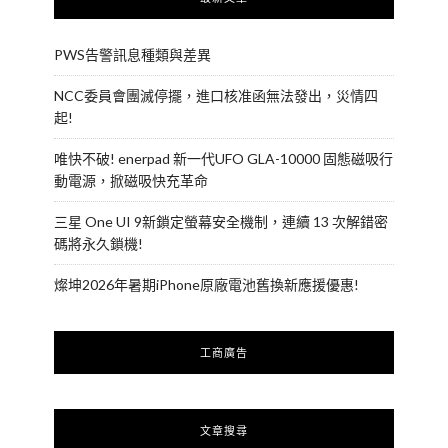
PWS告警訊息種類與差異
NCC委員會團滅停擺，進口核准函無法發出，災情四
起!
唯快不破! enerpad 新一代UFO GLA-10000 固態磁吸行
動電源，掀磁吸快充革命
三星 One UI 9新鎖定螢幕安全機制，連續 13 次解錯密
碼將永久鎖機!
燦坤2026年暑期iPhone原廠電池舊換新應援優惠!
工商廣告
文章搜尋