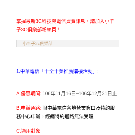
掌握最新3C科技與電信資費訊息，請加入小丰
子3C俱樂部粉絲頁！
小丰子3c俱樂部
1.中華電信「十全十美推薦購機活動」:
A.優惠期間:
106年11月16日~
106
年
12
月
31
日止
B.申辦通路:
限中華電信各地營業窗口及特約服
務中心申辦，經銷特約通路無法受理
C.適用對象: