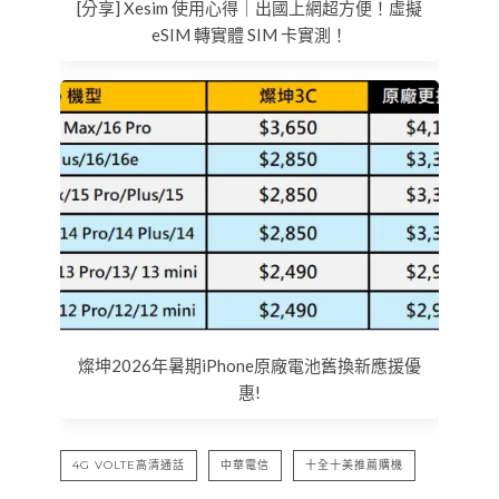
[分享] Xesim 使用心得｜出國上網超方便！虛擬
eSIM 轉實體 SIM 卡實測！
燦坤2026年暑期iPhone原廠電池舊換新應援優
惠!
4G VOLTE高清通話
中華電信
十全十美推薦購機