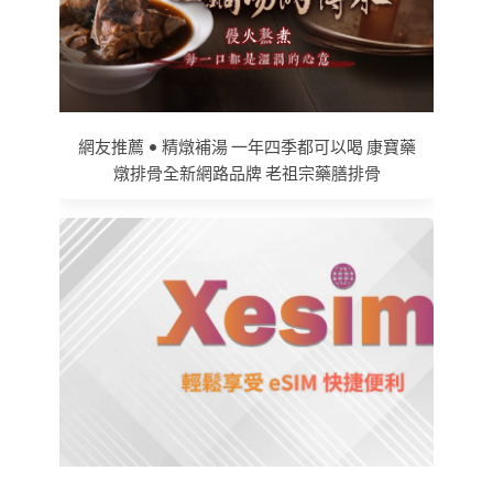
網友推薦 • 精燉補湯 一年四季都可以喝 康寶藥
燉排骨全新網路品牌 老祖宗藥膳排骨