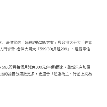
家
、
遠傳電信「超殺絕配298方案」與台灣大哥大「夠意
入門資費~
台灣大哥大
「599(30)月租299
」、
遠傳電信
 59X資費每個月減免300元(半價)而來
，雖然只有加贈
贈送的語音分鐘數更多
，更適合
「
通話為主
、
行動上網為