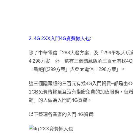
2. 4G 2XX入門4G資費懶人包:
除了中華電信
「
288大發方案」及「299平板大玩
4 298方案」外
，
還有三個隱藏版的三百元有找4G
「新絕配299方案」與亞太電信「298方案」
。
這三個隱藏版的三百元有找4G入門資費~
都是由4G
1GB免費傳輸量且沒有搭贈免費的加值服務
，但
輔
」的人做為入門的4G資費
。
以下整理各業者的入門 4G資費: