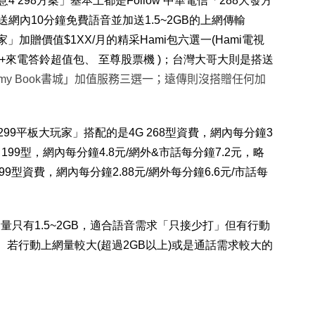
298方案」基本上都是Follow 中華電信
「
288大發方
網內10分鐘免費語音並加送1.5~2GB的上網傳輸
家」加贈價值$1XX/月的精采Hami包六選一(Hami電視
9+來電答鈴超值包
、
至尊股票機 )
；台灣大哥大則是搭送
達鈴、my Book書城」加值服務三選一；遠傳則沒搭贈任何加
299平板大玩家」搭配的是4G 268型資費
，網內每分鐘3
199型
，網內每分鐘4.8元/網外&市話每分鐘7.2元
，略
299型資費
，
網內每分鐘2.88元/網外每分鐘6.6元/市話每
有1.5~2GB
，
適合語音需求
「
只接少打」但有行動
。若行動上網量較大(超過2GB以上)或是通話需求較大的