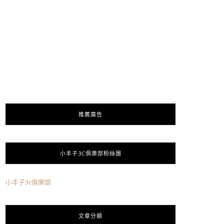
推薦廣告
小丰子3C俱樂部粉絲團
小丰子3c俱樂部
文章分類