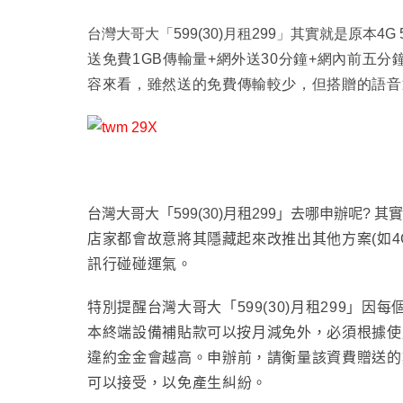
台灣大哥大
「
599(30)月租299
」其實就是原本4G 
送免費1GB傳輸量+網外送30分鐘+網內前五分
容來看
，
雖然送的免費傳輸較少
，但搭贈的語音
台灣大哥大
「
599(30)月租299
」去哪申辦呢? 其實
店家都會故意將其隱藏起來改推出其他方案(如4G
訊行碰碰運氣
。
特別提醒
台灣大哥大
「599(30)月租299
」因每個
本終端設備補貼款可以按月減免外
，必須根據使
違約金金會越高
。申辦前
，
請衡量該資費贈送的
可以接受
，
以免產生糾紛
。