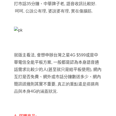
打市話
35
分鐘、中華牌子老
,
語音收訊比較好
.
呵呵, 公說公有理, 婆說婆有理, 實在傷腦筋.
就版主看法
,
會想申辦台灣之星
4G $599
或是中
華電信全能平板方案
,
一般都是認為本身語音通
話需求比較少的人
(
甚至就只是給平板使用
),
網內
互打是否免費、網外或市話分鐘數送多少、網內
簡訊送幾則其實不重要,
真正的重點還是搭購商
品與本身4G的涵蓋狀況.