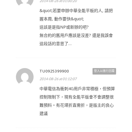
2014-08-26 at 01:00:20
&quot;若要申辦中華全能平板的人, 請把
握本周, 動作要快&quot;
這該是是指NP或新辦的吧?
無合約的舊用戶應該是沒差? 還是我誤會
這段話的意思了…
TU0925399900
登入以進行回覆
2014-08-26 at 01:12:07
中華電信為衝刺4G用戶非常積極，但預算
控制限制下，現有全能平版會不會調整很
難預料。有花堪折直需折，是版主的良心
建議