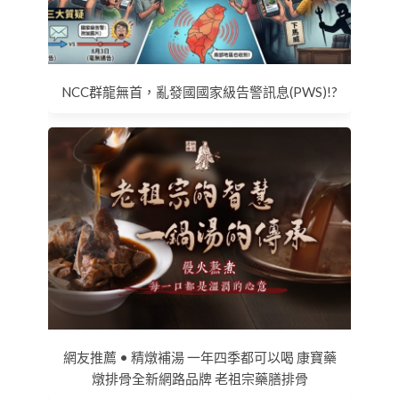
NCC群龍無首，亂發國國家級告警訊息(PWS)!?
網友推薦 • 精燉補湯 一年四季都可以喝 康寶藥
燉排骨全新網路品牌 老祖宗藥膳排骨