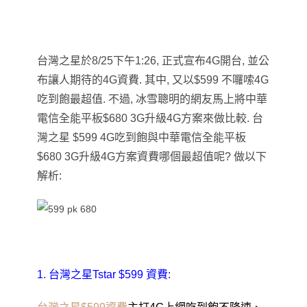
台灣之星於
8/25
下午
1:26,
正式宣布
4G
開台
,
並公
布讓人期待的
4G
資費
.
其中
,
又以
$599
不囉嗦
4G
吃到飽最超值
.
不過
,
冰雪聰明的網友馬上將中華
電信全能平板
$680 3G
升級
4G
方案來做比較
.
台
灣之星 $599 4G吃到飽與中華電信全能平板
$680 3G
升級
4G
方案資費哪個最超值呢
?
做以下
解析:
1. 台灣之星Tstar $599 資費: