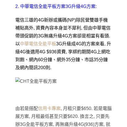
2. 中華電信全能平板方案3G升級4G方案:
電信三雄的
4G
新辦或攜碼
(NP)
除民營雙雄手機
補貼高外
,
資費內容本身並不犀利
,
但由中華電信
帶頭促銷的
3G
無痛升級
4G
方案卻是相當有看頭
.
以
中華電信全能平板
3G
升級成
4G
的方案來看
,
升
級
4G
後適用
4G $936
資費
,
享綁約期間
4G
上網吃
到飽、網內
60
分鐘、網外
35
分鐘、市話
35
分鐘
及網內簡訊200則
.
由若是搭配
信用卡專案
, 月租只要$650. 若是電腦
展方案, 月租最低甚至只要$620. 換言之, 只要先
辦3G全能平板方案, 再無痛升級4G(936)方案, 就