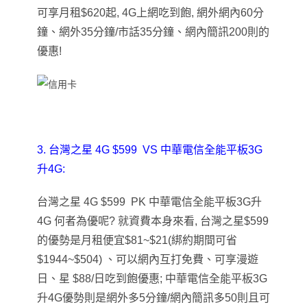
可享月租$620起, 4G上網吃到飽, 網外
網內
60
分
鐘、網外
35
分鐘/市話
35
分鐘
、
網內簡訊200則的
優惠!
3. 台灣之星 4G $599 VS 中華電信全能平板3G
升4G:
台灣之星
4G $599 PK
中華電信全能平板
3G
升
4G
何者為優呢
?
就資費本身來看
,
台灣之星
$599
的優勢是月租便宜
$81~$21(
綁約期間可省
$1944~$504)
、可以網內互打免費、可享漫遊
日、星
$88/
日吃到飽優惠
;
中華電信全能平板
3G
升
4G
優勢則是網外多
5
分鐘/網內簡訊多50則且可