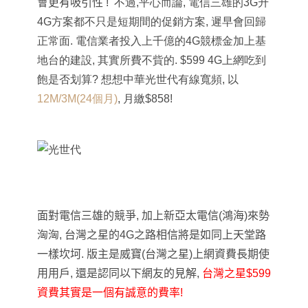
會更有吸引性
! 不過,平心而論, 電信三雄的3G升
4G方案都不只是短期間的促銷方案, 遲早會回歸
正常面. 電信業者投入上千億的4G競標金加上基
地台的建設, 其實所費不貲的. $599 4G上網吃到
飽是否划算? 想想中華光世代有線寬頻, 以
12M/3M(24個月)
, 月繳$858!
面對電信三雄的競爭, 加上新亞太電信(鴻海)來勢
洶洶, 台灣之星的4G之路相信將是如同上天堂路
一樣坎坷. 版主是威寶(台灣之星)上網資費長期使
用用戶, 還是認同以下網友的見解,
台灣之星$599
資費其實是一個有誠意的費率!