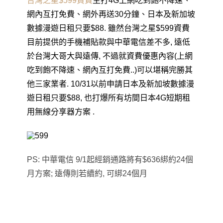
台灣之星$599資費
主打4G上網吃到飽不降速
、
網內互打免費
、
網外再送30分鐘
、
日本及新加坡
數據漫遊日租只要$88. 雖然台灣之星$599資費
目前提供的手機補貼款與中華電信差不多, 遠低
於台灣大哥大與遠傳, 不過就資費優惠內容(上網
吃到飽不降速
、
網內互打免費
..)可以堪稱完勝其
他三家業者. 10/31以前申請
日本及新加坡數據漫
遊日租只要
$88, 也打爆所有坊間日本4G短期租
用無線分享器方案 .
PS: 中華電信 9/1起經銷通路將有$636綁約24個
月方案; 遠傳則若續約, 可綁24個月