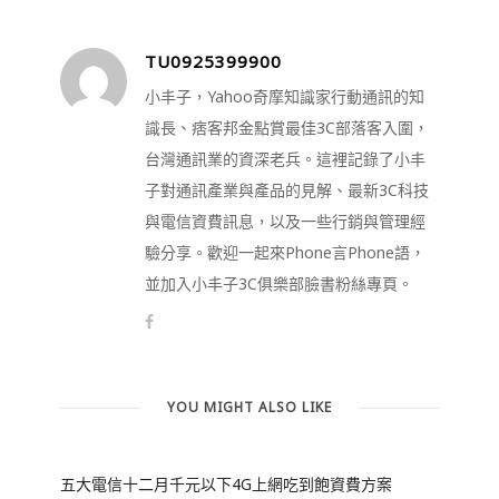
TU0925399900
小丰子，Yahoo奇摩知識家行動通訊的知
識長、痞客邦金點賞最佳3C部落客入圍，
台灣通訊業的資深老兵。這裡記錄了小丰
子對通訊產業與產品的見解、最新3C科技
與電信資費訊息，以及一些行銷與管理經
驗分享。歡迎一起來Phone言Phone語，
並加入小丰子3C俱樂部臉書粉絲專頁。
YOU MIGHT ALSO LIKE
五大電信十二月千元以下4G上網吃到飽資費方案