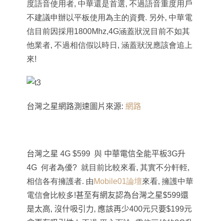
度語音使用者, 中華還是首選, 不過語音重度用戶
不建議申辦以平板使用為主的資費. 另外, 中華電
信目前因採用1800Mhz,4G涵蓋狀況目前不如其
他業者, 不過相信假以時日, 涵蓋狀況應該會追上
來!
台灣之星網路測速圖片來源:
網路
台灣之星
4G $599 與
中華電信全能平板
3G
升
4G 何者為優? 就目前比較來看, 其實不分軒輊,
相信各有擁護者. 由
Mobile01論壇
來看, 擁護中華
電信會比較多!
甚至有網友認為台灣之星
$599
還
是太高
,
沒什吸引力
,
應該再少
400
元只要
$199
元