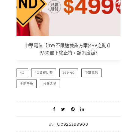
中華電信【499不限速雙飽方案(499之亂)】
9/30畫下終止符，該怎麼辦?
4G
4G資費比較
599 4G
中華電信
全能平板
台灣之星
TU0925399900
By