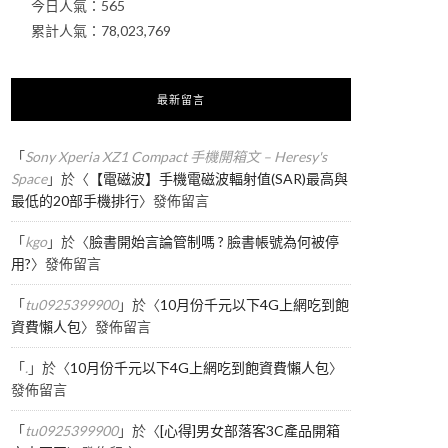
今日人氣：
565
累計人氣：
78,023,769
最新留言
「
Sony Xperia XZ1 Compact 手機開箱文 – Heresy's
Space
」於〈
【電磁波】手機電磁波輻射值(SAR)最高與
最低的20部手機排行
〉發佈留言
「
kgo
」於〈
臉書開始言論管制嗎 ? 臉書帳號為何被停
用?
〉發佈留言
「
tu0925399900
」於〈
10月份千元以下4G上網吃到飽
資費懶人包
〉發佈留言
「
.
」於〈
10月份千元以下4G上網吃到飽資費懶人包
〉
發佈留言
「
tu0925399900
」於〈
[心得]男女部落客3C產品開箱