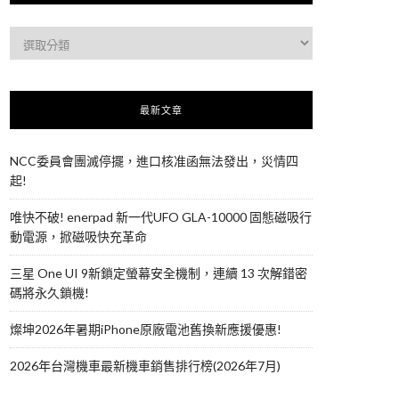
最新文章
NCC委員會團滅停擺，進口核准函無法發出，災情四
起!
唯快不破! enerpad 新一代UFO GLA-10000 固態磁吸行
動電源，掀磁吸快充革命
三星 One UI 9新鎖定螢幕安全機制，連續 13 次解錯密
碼將永久鎖機!
燦坤2026年暑期iPhone原廠電池舊換新應援優惠!
2026年台灣機車最新機車銷售排行榜(2026年7月)