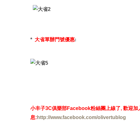
*
大省單辦門號優惠
:
小丰子
3C
俱樂部
Facebook
粉絲團上線了
,
歡迎加
息
:
http://www.facebook.com/olivertublog