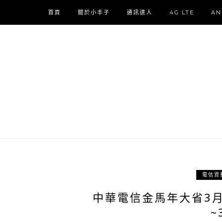
首頁
關於小丰子
通訊達人
4G LTE
AN
電信資
中華電信金馬年大省3月
~