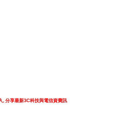
入
,
分享最新
3C
科技與電信資費訊