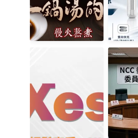
網友推薦 • 精燉補湯 一年四季都
唯快不破! e
可以喝 康寶藥燉排骨全新網路品
GLA-10
牌 老祖宗藥膳排骨
源，掀