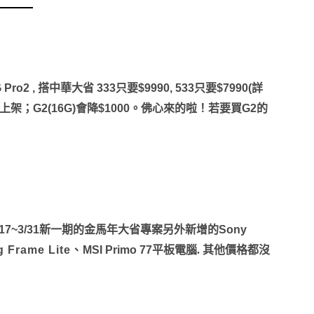
 Pro2 ,
搭中華大省
333
只要
$9990, 533
只要
$7990(
詳
上架；
G2(16G)
會降
$1000
。佛心來的啦！若要買
G2
的
/17~3/31
新一
期的金馬年大省專案另外新增的
Sony
 Frame Lite
、
MSI Primo 77平板
電腦
. 其他價格都沒