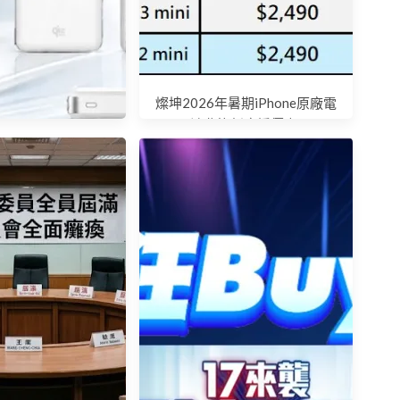
燦坤2026年暑期iPhone原廠電
池舊換新應援優惠!
nerpad 新一代UFO
000 固態磁吸行動電
磁吸快充革命