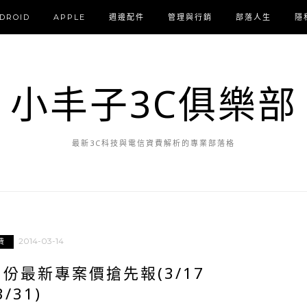
DROID
APPLE
週邊配件
管理與行銷
部落人生
隱
小丰子3C俱樂部
最新3C科技與電信資費解析的專業部落格
2014-03-14
費
份最新專案價搶先報(3/17
3/31)