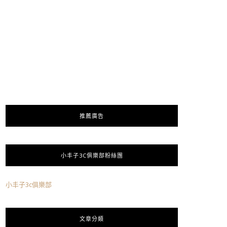
推薦廣告
小丰子3C俱樂部粉絲團
小丰子3c俱樂部
文章分類