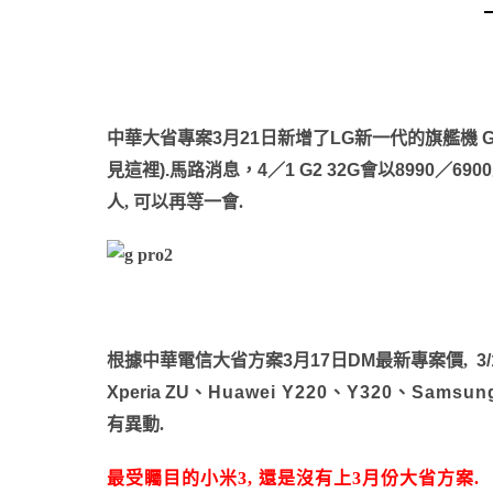
中華大省專案
3
月
21
日新增了
LG
新一代的旗艦機
G
見這裡
).
馬路消息，
4
／
1 G2 32G
會以
8990
／
6900
人, 可以再等一會.
根據中華電信大省方案
3
月
17
日
DM
最新專案價,
3
Xperia ZU
、
Huawei Y220
、
Y320
、
Samsung
有異動.
最受矚目的小米3, 還是沒有上3月份
大省方案.