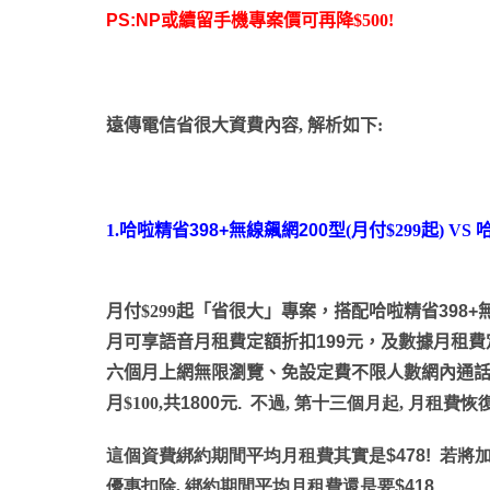
PS:NP
或續留手機專案價可再降$500!
遠傳電信省很大資費內容, 解析如下:
1.
哈啦精省
398+
無線飆網
200
型(月付$299起) VS
月付$299起「省很大」專案，搭配哈啦精省
398+
月可享語音月租費定額折扣
199
元，及數據月租費
六個月上網無限瀏覽、免設定費不限人數網內通
月$100,共
1800
元
.
不過
, 第十三個月起, 月租費恢復
這個資費綁約期間平均月租費其實是
$478!
若將加贈
優惠扣除, 綁約期間平均月租費還是要
$418
.