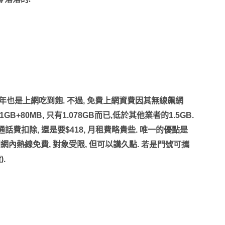
年也是上網吃到飽
.
不過
,
免費上網資費因其無線飆網
1GB+80MB,
只有
1.078GB
而已
,
低於其他業者的
1.5GB.
通話費扣除
,
還是要
$418,
月租費略貴些
.
唯一的優點是
門網內熱線免費
,
對象受限
,
但可以講久點
.
若是門號可攜
鐘
).