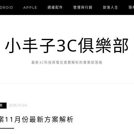
DROID
APPLE
週邊配件
管理與行銷
部落人生
隱
小丰子3C俱樂部
最新3C科技與電信資費解析的專業部落格
2013-11-04
費
案11月份最新方案解析