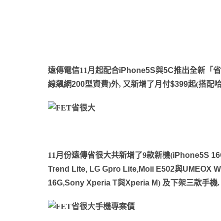
遠傳電信11月起配合
iPhone5S
與
5C
推出全新「省很
線飆網
200
型資費)外, 又新增了
月付
$399
起(
搭配
11月份遠傳省很大共新增了9款新機(
iPhone5S 16
Trend Lite, LG Gpro Lite,Moii E502
與
UMEOX W
16G,Sony Xperia T
與
Xperia M
)
及下架三款手機