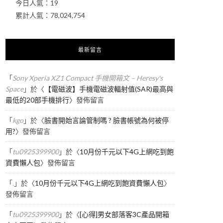
今日人氣：
19
累計人氣：
78,024,754
最新留言
「
Sony Xperia XZ1 Compact 手機開箱文 – Heresy's
Space
」於〈
【電磁波】手機電磁波輻射值(SAR)最高與
最低的20部手機排行
〉發佈留言
「
kgo
」於〈
臉書開始言論管制嗎 ? 臉書帳號為何被停
用?
〉發佈留言
「
tu0925399900
」於〈
10月份千元以下4G上網吃到飽
資費懶人包
〉發佈留言
「
.
」於〈
10月份千元以下4G上網吃到飽資費懶人包
〉
發佈留言
「
tu0925399900
」於〈
[心得]男女部落客3C產品開箱