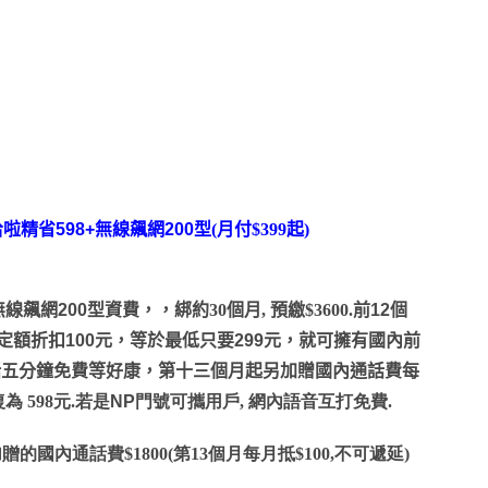
哈啦精省
5
9
8+
無線飆網
200
型(月付$399起)
無線飆網
200
型資費，
，綁約30個月, 預繳$3600.
前
12
個
定額折扣
100
元，等於最低只要
299
元，就可擁有國內前
話五分鐘免費等好康，第十三個月起另加贈國內通話費每
為 598元.若是
NP
門號可攜用戶, 網內語音互打免費.
的國內通話費$1800(第13個月每月抵$100,不可遞延)