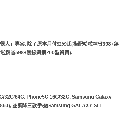
大」專案, 除了原本月付$299起(
搭配哈啦精省
398+
無
哈啦精省
5
98
+
無線飆網
200
型資費).
G/32G/64G,iPhone5C 16G/32G, Samsung Galaxy
860
), 並調降三款手機(S
amsung GALAXY SIII
.