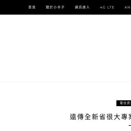
首頁
關於小丰子
通訊達人
4G LTE
AN
電信資
遠傳全新省很大專