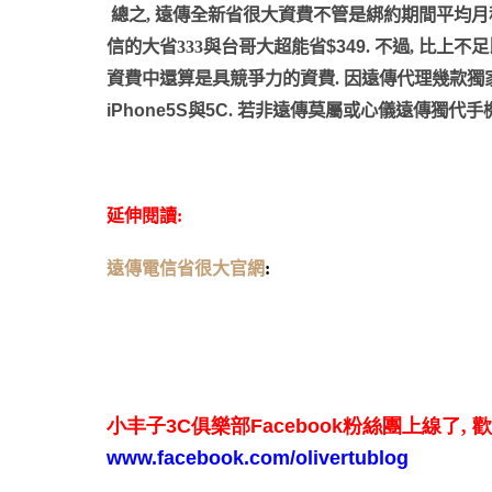
總之, 遠傳全新省很大資費不管是綁約期間平均
信的大省333與台哥大超能省
$349
. 不過, 比上
資費中還算是具競爭力的資費. 因遠傳代理幾款獨
iPhone5S
與
5C
. 若非遠傳莫屬或心儀遠傳獨代手
延伸閱讀:
遠傳電信省很大官網
:
小丰子
3C
俱樂部
Facebook
粉絲團上線了
,
歡
www.facebook.com/olivertublog