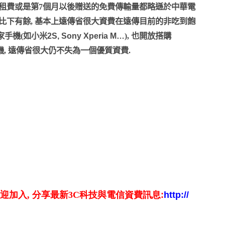
月租費或是第7個月以後贈送的免費傳輸量都略遜於中華電
不足比下有餘, 基本上遠傳省很大資費在遠傳目前的非吃到飽
家手機(如小米
2S, Sony Xperia M…
), 也開放搭購
機, 遠傳省很大仍不失為一個優質資費.
迎加入
,
分享最新
3C
科技與電信資費訊息
:
http://