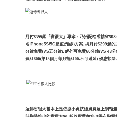
月付$399起「省很大」專案，乃搭配哈啦精省5
98
名
iPhone5S/5C
超值(預繳)方案. 與月付
$299
起的
分鐘免費
(VS
五分鐘), 網外可免費
60
分鐘(
VS 43
分
費$1800(第13個月每月抵$100,不可遞延) 優惠扣除
遠傳省很大基本上是依據小資抗漲資費及上網輕量包資
時變裝推出的資費方案, 所以資費內容改得有點零