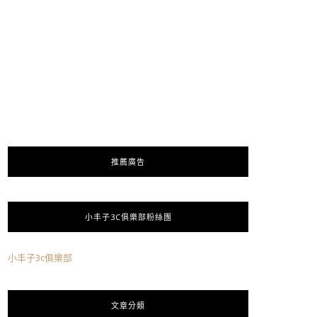
推薦廣告
小丰子3C俱樂部粉絲團
小丰子3c俱樂部
文章分類