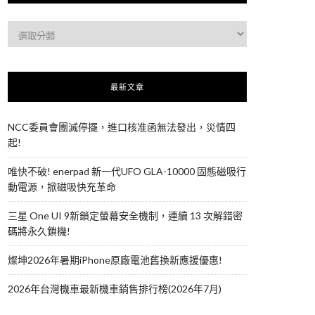
最新文章
NCC委員會團滅停擺，進口核准函無法發出，災情四
起!
唯快不破! enerpad 新一代UFO GLA-10000 固態磁吸行
動電源，掀磁吸快充革命
三星 One UI 9新鎖定螢幕安全機制，連續 13 次解錯密
碼將永久鎖機!
燦坤2026年暑期iPhone原廠電池舊換新應援優惠!
2026年台灣機車最新機車銷售排行榜(2026年7月)