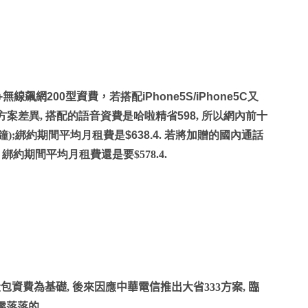
+
無線飆網
200
型資費，
若搭配
iPhone5S/iPhone5C
又
方案差異, 搭配的語音資費是
哈啦精省
5
98
, 所以網內前十
鐘);
綁約期間平均月租費是
$638.4
.
若將加贈的國內通話
, 綁約期間平均月租費還是要$578.4.
費為基礎, 後來因應中華電信推出大省333方案, 臨
零落落的.