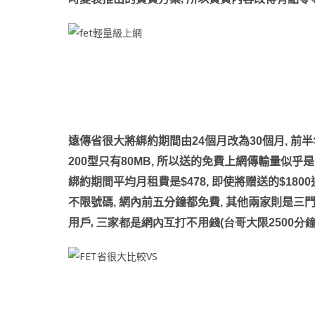
遠傳省很大將綁約期間由
24
個月改為
30
個月
,
前半
200
型只有
80MB,
所以送的免費上網傳輸量似乎是
綁約期間平均月租費是
$478,
即使將贈送的
$1800
不限號碼
,
網內前五分鐘都免費
,
其他兩家則是三
用戶, 三家都是網內互打不用錢
(
台哥大限
2500
分