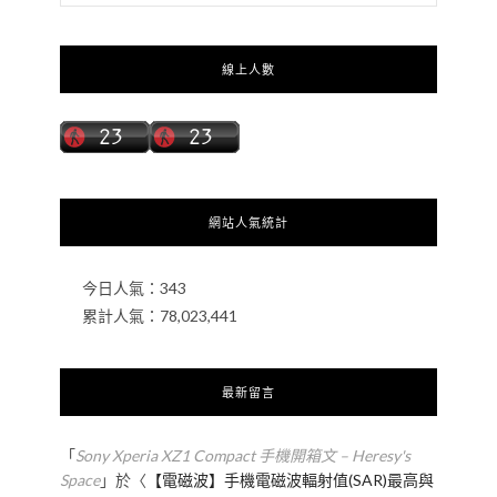
線上人數
網站人氣統計
今日人氣：
343
累計人氣：
78,023,441
最新留言
「
Sony Xperia XZ1 Compact 手機開箱文 – Heresy's
Space
」於〈
【電磁波】手機電磁波輻射值(SAR)最高與