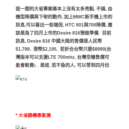
這一期的大省專案基本上沒有太多亮點. 不過, 由
機型降價與下架的動作, 加上
MWC
新手機上市的
訊息,可以看出一些端倪.
HTC 601
與
700
降價, 應
該是為了四月上市的
Desire 816
預做準備. 目前
訊息,
Desire 816
中
國大陸的售價是人民幣
$1,799,
港幣
$2,195,
若折合台幣只要
$8990(
台
灣版本可以支援
LTE
700mhz,
台灣空機售價可
能會較貴)
.
是故
,
若不急的人, 可以等到四月份
.
*
大省購機專案價