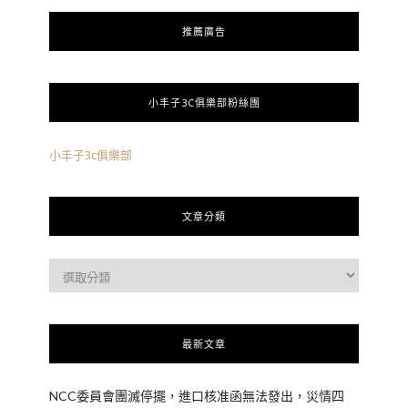
推薦廣告
小丰子3C俱樂部粉絲團
小丰子3c俱樂部
文章分類
最新文章
NCC委員會團滅停擺，進口核准函無法發出，災情四