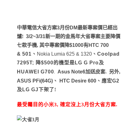
中華電信大省方案
3
月份
DM
最新專案價已經出
爐!
3/2~3/31
新一
期的金馬年大省專案主要降價
七款手機, 其中專案價降
$1000
有
HTC 700
&
501
、
Nokia Lumia 625 & 1320
、
Coolpad
7295T;
降
$500
的機型是
LG G Pro
及
.
HUAWEI G700
A
sus Note6
加送皮套. 另外,
ASUS PFi(64G)
、
HTC Desire 600
、
應宏
G2
及
LG GJ
下架了!
最受矚目的小米3, 確定沒上3月份
大省方案.