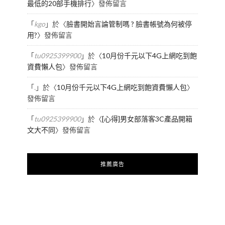
最低的20部手機排行
〉發佈留言
「
kgo
」於〈
臉書開始言論管制嗎 ? 臉書帳號為何被停
用?
〉發佈留言
「
tu0925399900
」於〈
10月份千元以下4G上網吃到飽
資費懶人包
〉發佈留言
「
.
」於〈
10月份千元以下4G上網吃到飽資費懶人包
〉
發佈留言
「
tu0925399900
」於〈
[心得]男女部落客3C產品開箱
文大不同
〉發佈留言
推薦廣告