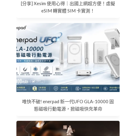
[分享] Xesim 使用心得｜出國上網超方便！虛擬
eSIM 轉實體 SIM 卡實測！
唯快不破! enerpad 新一代UFO GLA-10000 固
態磁吸行動電源，掀磁吸快充革命