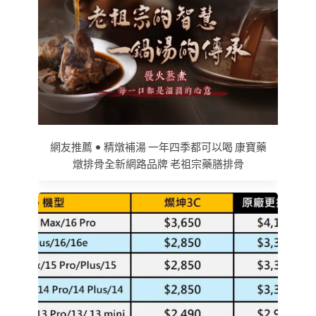
網友推薦 • 精燉補湯 一年四季都可以喝 康寶藥
燉排骨全新網路品牌 老祖宗藥膳排骨