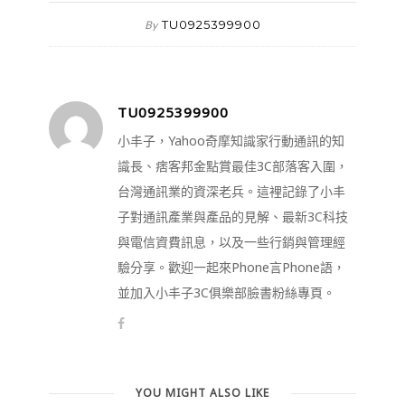
TU0925399900
By
TU0925399900
小丰子，Yahoo奇摩知識家行動通訊的知
識長、痞客邦金點賞最佳3C部落客入圍，
台灣通訊業的資深老兵。這裡記錄了小丰
子對通訊產業與產品的見解、最新3C科技
與電信資費訊息，以及一些行銷與管理經
驗分享。歡迎一起來Phone言Phone語，
並加入小丰子3C俱樂部臉書粉絲專頁。
YOU MIGHT ALSO LIKE