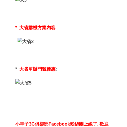
*
大省購機方案內容
*
大省單辦門號優惠
:
小丰子
3C
俱樂部
Facebook
粉絲團上線了
,
歡迎