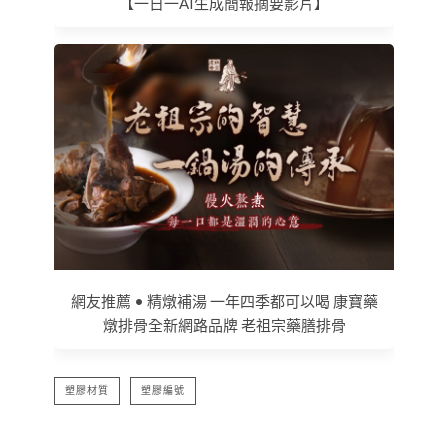
【一日一AI生成簡報摘要影片】
網友推薦 • 精燉補湯 一年四季都可以喝 康寶藥
燉排骨全新網路品牌 老祖宗藥膳排骨
塑膠材質
塑膠編號