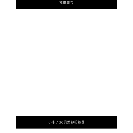
推薦廣告
小丰子3C俱樂部粉絲團