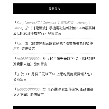
最新留言
「
Sony Xperia XZ1 Compact 手機開箱文 – Heresy's
Space
」於〈
【電磁波】手機電磁波輻射值(SAR)最高與
最低的20部手機排行
〉發佈留言
「
kgo
」於〈
臉書開始言論管制嗎 ? 臉書帳號為何被停
用?
〉發佈留言
「
tu0925399900
」於〈
10月份千元以下4G上網吃到飽
資費懶人包
〉發佈留言
「
.
」於〈
10月份千元以下4G上網吃到飽資費懶人包
〉
發佈留言
「
tu0925399900
」於〈
[心得]男女部落客3C產品開箱
文大不同
〉發佈留言