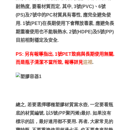
耐熱度
,
要看材質而定
.
其中
, 3
號
(PVC)
、
6
號
(PS)
及
7
號中的
PC
材質具有毒性
,
應完全避免使
用
. 1
號
(PET)
在長期使用下會釋放毒素
,
應避免長
期重複使用也不能裝熱水
. 2
號
(HDPE)
及
5
號
(PP)
目前相對穩定及安全
.
PS:
另有報導指出,
1
號
PET
致病與長期使用無關,
而是瓶子清潔不當所致, 報導詳見
這裡
.
總之
,
若要選擇哪種塑膠材質當水壺
,
一定要看
瓶
底的材質編號, 以
5
號(
PP
聚丙烯)最好. 如果沒有
標示的話，最好連用都不要用. 再者, 大家常見的
寶特瓶, 不要重複使用超過七天, 也不要拿來裝熱