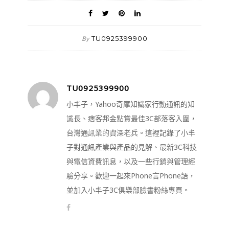
TU0925399900
By
TU0925399900
小丰子，Yahoo奇摩知識家行動通訊的知
識長、痞客邦金點賞最佳3C部落客入圍，
台灣通訊業的資深老兵。這裡記錄了小丰
子對通訊產業與產品的見解、最新3C科技
與電信資費訊息，以及一些行銷與管理經
驗分享。歡迎一起來Phone言Phone語，
並加入小丰子3C俱樂部臉書粉絲專頁。