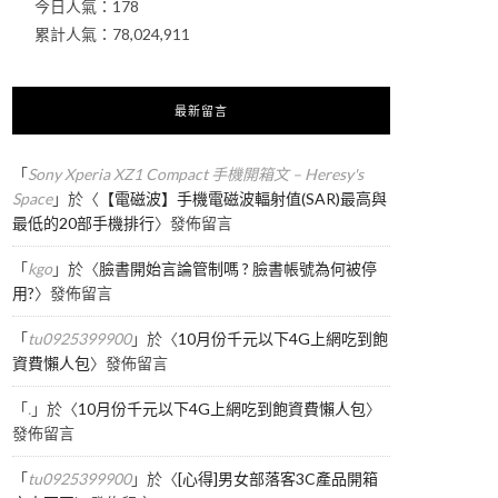
今日人氣：
178
累計人氣：
78,024,911
最新留言
「
Sony Xperia XZ1 Compact 手機開箱文 – Heresy's
Space
」於〈
【電磁波】手機電磁波輻射值(SAR)最高與
最低的20部手機排行
〉發佈留言
「
kgo
」於〈
臉書開始言論管制嗎 ? 臉書帳號為何被停
用?
〉發佈留言
「
tu0925399900
」於〈
10月份千元以下4G上網吃到飽
資費懶人包
〉發佈留言
「
.
」於〈
10月份千元以下4G上網吃到飽資費懶人包
〉
發佈留言
「
tu0925399900
」於〈
[心得]男女部落客3C產品開箱