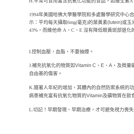
H.平常可食用富含抗氧化功能的食品，如維生素A
1994年美國哈佛大學醫學院和多處醫學研究中心合
示：平均每天攝取6mg(毫克)的葉黃素
(lutein)
或玉
43%，而維他命 A、C、E 沒有降低眼黃斑部退化
I.控制血壓，血脂，不要抽煙。
J.補充抗氧化的物質如
Vitamin C、E、A，
及微量
自由基的傷害。
K.隨著人年紀的增加，其體內的自然防禦系統的
病患補充富有抗氧化物質的
Vitamin
及礦物質在飲
L.切記！早期發現、早期治療，才可避免視力喪失