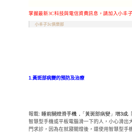
掌握最新3C科技與電信資費訊息，請加入小丰子
小丰子3c俱樂部
1.
黃斑部病變的預防及治療
報載
:
睡前關燈滑手機 ,
「黃斑部病變」增
3
成
.
智慧型手機或平板電腦滑一下的人，小心滑出
門求診，因為在就寢關燈後，還使用智慧型手