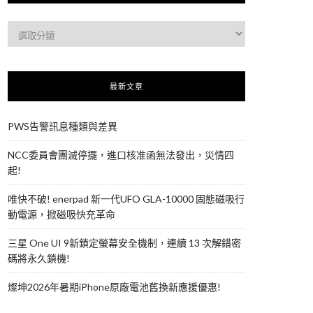
最新文章
PWS告警訊息種類與差異
NCC委員會團滅停擺，進口核准函無法發出，災情四
起!
唯快不破! enerpad 新一代UFO GLA-10000 固態磁吸行
動電源，掀磁吸快充革命
三星 One UI 9新鎖定螢幕安全機制，連續 13 次解錯密
碼將永久鎖機!
燦坤2026年暑期iPhone原廠電池舊換新應援優惠!