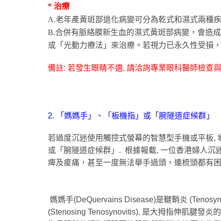
* 治療
A.
老年產黃斑部退化病變可分為乾式和濕式兩種
B.
合併有脈絡膜新生血的濕式黃斑部病變，會造成
或「光動力療法」來治療。若視力已永久性受損
備註
:
若發生眼睛不適
,
請洽詢專業眼科醫師檢查
2.
「媽媽手」、「板機指」或「腕隧道症候群」
若過度沉迷使用觸控式螢幕的智慧型手機或平板
,
或「腕隧道症候群」
.
根據報載
,
一位香港婦人沉
痺及痠痛，甚至一度無法舉手過頭，連梳頭都有
媽媽手
(DeQuervains Disease)
是鞬鞘炎
(Tenosyn
(Stenosing Tenosynovitis),
是大拇指伸肌腱發炎的