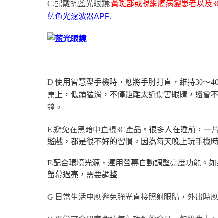
C.配戴抗藍光眼鏡:
黃斑部或視網膜病變患者以及3
藍色光濾波器
APP
.
D.
使用智慧型手機時，應將手肘打直，維持30～4
桌上，低頭猛滑，不僅距離太近傷害眼睛，還會不
鐘
。
很多人在睡前，一片
E.避免在黑暗中直視3C產品。
遊戲，都是很不好的習慣。因為每天晚上玩手機
F.配合環境光源，運用螢幕自動調整亮度功能。
如
螢幕過亮，需要調整
G.日常生活中應避免強光直接照射眼睛，外出時