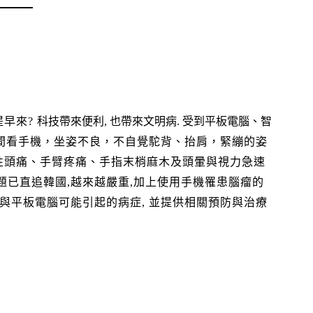
提早來?
科技帶來便利, 也帶來文明病. 受到平板電腦、智
間看手機，坐姿不良，不自覺駝背、抬肩，緊繃的姿
性頭痛、手臂疼痛、手指末梢麻木及頭暈與視力急速
題已直追韓國,越來越嚴重,加上使用手機罹患腦瘤的
機與平板電腦可能引起的病症, 並提供相關預防與治療