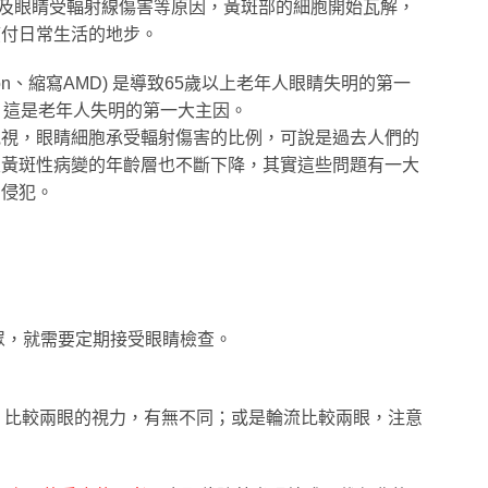
及眼睛受輻射線傷害等原因，黃斑部的細胞開始瓦解，
應付日常生活的地步。
on
、縮寫
AMD)
是導致
65
歲以上老年人眼睛失明的第一
。這是老年人失明的第一大主因。
電視，眼睛細胞承受輻射傷害的比例，可說是過去人們的
及黃斑性病變的年齡層也不斷下降，其實這些問題有一大
的侵犯。
眾，就需要定期接受眼睛檢查。
，比較兩眼的視力，有無不同；或是輪流比較兩眼，注意