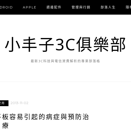
DROID
APPLE
週邊配件
管理與行銷
部落人生
隱
小丰子3C俱樂部
最新3C科技與電信資費解析的專業部落格
2013-11-02
使用
平板容易引起的病症與預防治
療