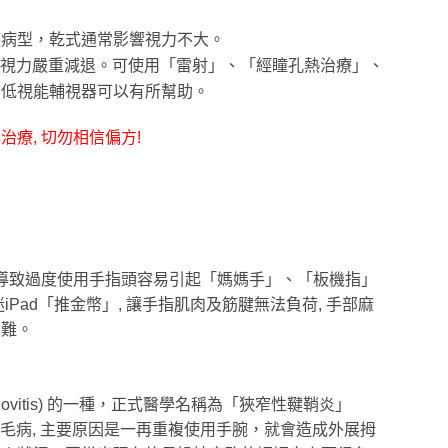
疾病型，乾式通常影響視力不大。
視力嚴重減退。可使用「雷射」、「經瞳孔熱治療」、
，低視能輔視器可以有所幫助。
與治療
,
切勿相信偏方
!
導致過度使用手指頭容易引起「媽媽手」、「板機指」
迷
iPad
「推金幣」
,
讓手指肌肉及筋腱無法負荷
,
手部麻
困難。
ovitis)
的一種，正式醫學名稱為「狹窄性鞬鞘炎」
毛病
,
主要原因是一再重複使用手腕，就會造成外展拇