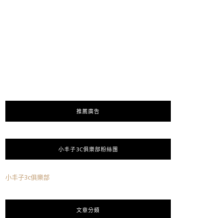
推薦廣告
小丰子3C俱樂部粉絲團
小丰子3c俱樂部
文章分類