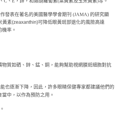
、C、E，鋅，和類胡蘿蔔素(葉黃素及玉米黃素)等。
作發表在著名的美國醫學學會期刊 (JAMA) 的研究顯
米黃素
(zeaxanthin)
可降低眼黃斑部退化的風險高達
的機率。
礦物質如硒、鋅、錳、銅，能夠幫助視網膜斑細胞對抗
功能也逐漸下降，因此，許多眼睛保健專家都建議他們的
食當中，以作為預防之用。
。