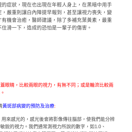
現的症狀，現在也出現在年輕人身上，在黑暗中用手
症，嚴重則讓白內障提早報到，甚至讓視力喪失，變
才有機會治癒，醫師建議，除了多補充葉黃素，最重
不住滑一下，造成的恐怕是一輩子的傷害。
遮蓋眼睛，比較兩眼的視力，有無不同；或是輪流比較兩
形。
睛
黃斑部病變的預防及治療
:
，用來感光的，感光後會將影像傳往腦部，使我們能分辨
晰敏銳的視力。我們通常測視力所說的數字，如
1.0
、