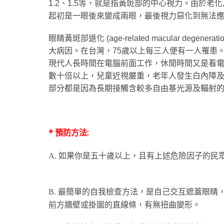
1.2
、
1.5
等，就是指黃斑部的中心視力。由於老化
起初是一眼後來變成兩眼，最後視力惡化到無法
眼睛黃斑部退化
(age-related macular degenerati
大病因。在台灣，
75
歲以上每三人便有一人罹患
現代人長時間在電腦前面工作，休閒時間又是看
數十倍以上，兒童近視嚴重，老年人發生白內障
部分都是因為長期接觸含較多自由基光源及輻射
* 預防方法:
A.
如果你是五十歲以上，且有上述危險因子的民
B.
最簡單的自我檢查方法，是自己交互遮蓋眼睛
前方牆壁或掛圖的直線條，有無扭曲變形。