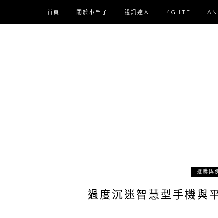
首頁
關於小丰子
通訊達人
4G LTE
AN
選購與
過度沉迷智慧型手機與