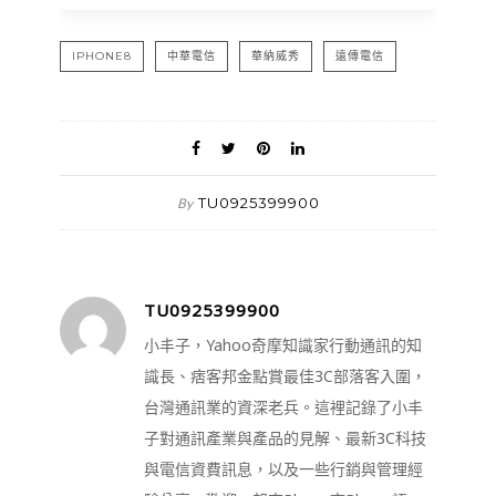
IPHONE8
中華電信
華納威秀
遠傳電信
TU0925399900
By
TU0925399900
小丰子，Yahoo奇摩知識家行動通訊的知
識長、痞客邦金點賞最佳3C部落客入圍，
台灣通訊業的資深老兵。這裡記錄了小丰
子對通訊產業與產品的見解、最新3C科技
與電信資費訊息，以及一些行銷與管理經