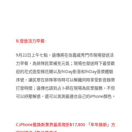
B.發放活力早餐:
9月22日上午七點，遠傳將在信義威秀門市現場發送活
力早餐，為排隊民眾補充元氣；現場也發送時下最受歡
迎的花式造型棉花糖以及friDay影音和friDay音樂體驗
序號，讓民眾在排隊等待時可以解饞同時享受影音娛樂
打發時間；遠傳也請到占卜師在現場為民眾服務，不但
可以紓壓解惑，還可以測測最適合自己的iPhone顏色。
C.iPhone舊換新業界最高現折$17,800 「年年換新」方