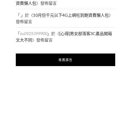
資費懶人包
〉發佈留言
「
.
」於〈
10月份千元以下4G上網吃到飽資費懶人包
〉
發佈留言
「
tu0925399900
」於〈
[心得]男女部落客3C產品開箱
文大不同
〉發佈留言
推薦廣告