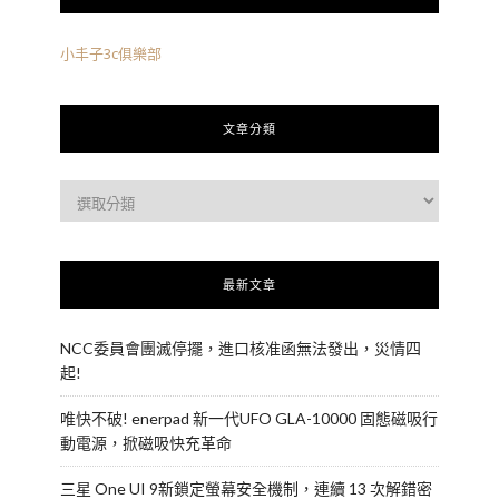
小丰子3c俱樂部
文章分類
最新文章
NCC委員會團滅停擺，進口核准函無法發出，災情四
起!
唯快不破! enerpad 新一代UFO GLA-10000 固態磁吸行
動電源，掀磁吸快充革命
三星 One UI 9新鎖定螢幕安全機制，連續 13 次解錯密