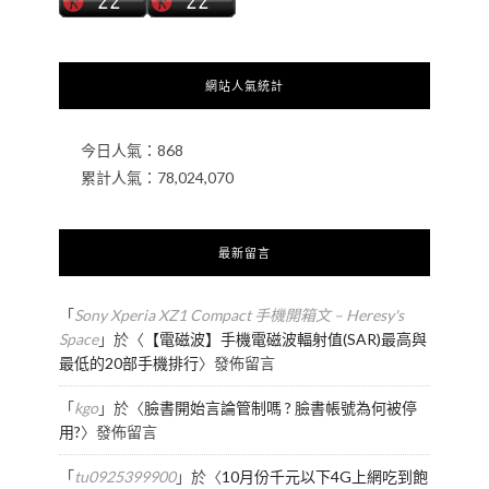
網站人氣統計
今日人氣：
868
累計人氣：
78,024,070
最新留言
「
Sony Xperia XZ1 Compact 手機開箱文 – Heresy's
Space
」於〈
【電磁波】手機電磁波輻射值(SAR)最高與
最低的20部手機排行
〉發佈留言
「
kgo
」於〈
臉書開始言論管制嗎 ? 臉書帳號為何被停
用?
〉發佈留言
「
tu0925399900
」於〈
10月份千元以下4G上網吃到飽