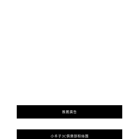
推薦廣告
小丰子3C俱樂部粉絲團