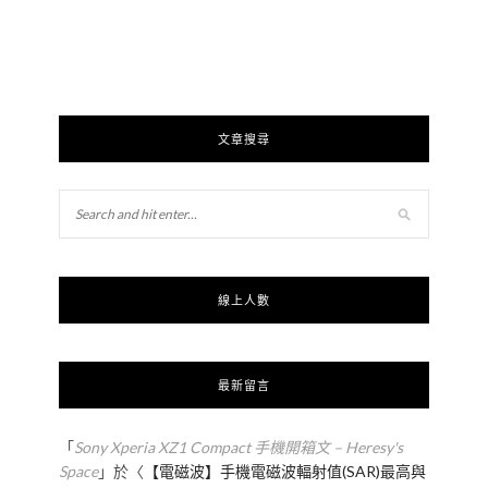
文章搜尋
線上人數
最新留言
「
Sony Xperia XZ1 Compact 手機開箱文 – Heresy's
Space
」於〈
【電磁波】手機電磁波輻射值(SAR)最高與