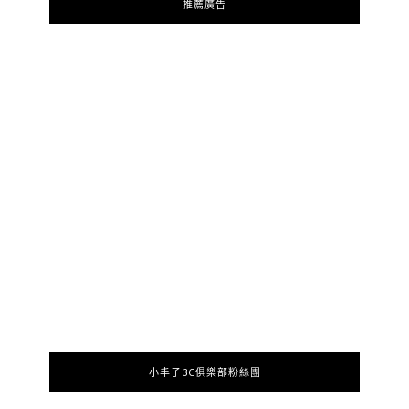
推薦廣告
小丰子3C俱樂部粉絲團