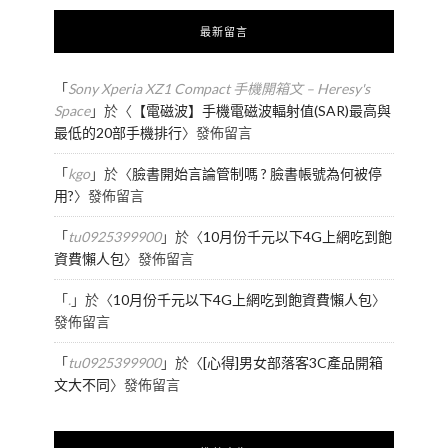
最新留言
「
Sony Xperia XZ1 Compact 手機開箱文 – Heresy's
Space
」於〈
【電磁波】手機電磁波輻射值(SAR)最高與
最低的20部手機排行
〉發佈留言
「
kgo
」於〈
臉書開始言論管制嗎 ? 臉書帳號為何被停
用?
〉發佈留言
「
tu0925399900
」於〈
10月份千元以下4G上網吃到飽
資費懶人包
〉發佈留言
「
.
」於〈
10月份千元以下4G上網吃到飽資費懶人包
〉
發佈留言
「
tu0925399900
」於〈
[心得]男女部落客3C產品開箱
文大不同
〉發佈留言