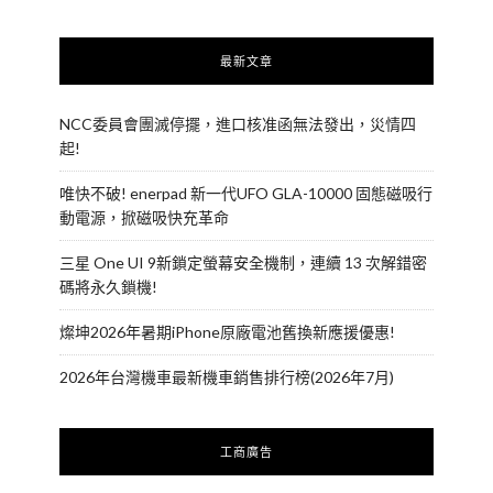
最新文章
NCC委員會團滅停擺，進口核准函無法發出，災情四
起!
唯快不破! enerpad 新一代UFO GLA-10000 固態磁吸行
動電源，掀磁吸快充革命
三星 One UI 9新鎖定螢幕安全機制，連續 13 次解錯密
碼將永久鎖機!
燦坤2026年暑期iPhone原廠電池舊換新應援優惠!
2026年台灣機車最新機車銷售排行榜(2026年7月)
工商廣告