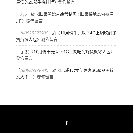
最低的20部手機排行
〉發佈留言
「
kgo
」於〈
臉書開始言論管制嗎 ? 臉書帳號為何被停
用?
〉發佈留言
「
tu0925399900
」於〈
10月份千元以下4G上網吃到飽
資費懶人包
〉發佈留言
「
.
」於〈
10月份千元以下4G上網吃到飽資費懶人包
〉
發佈留言
「
tu0925399900
」於〈
[心得]男女部落客3C產品開箱
文大不同
〉發佈留言