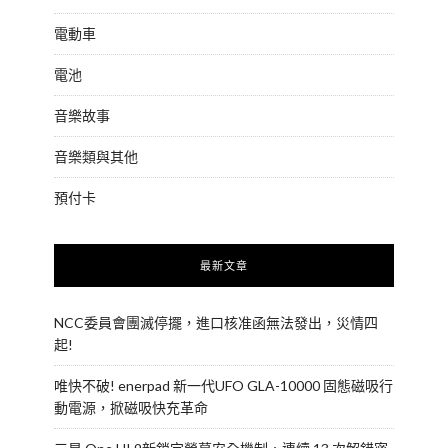
電動車
電池
音樂故事
音樂類與其他
預付卡
最新文章
NCC委員會團滅停擺，進口核准函無法發出，災情四
起!
唯快不破! enerpad 新一代UFO GLA-10000 固態磁吸行
動電源，掀磁吸快充革命